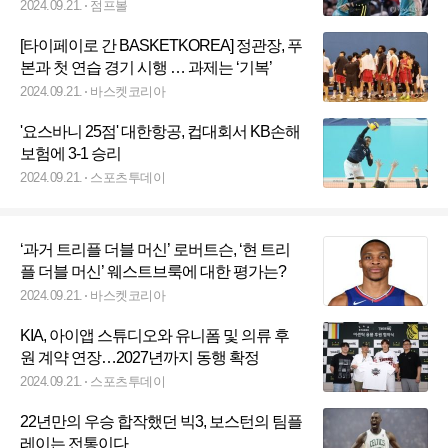
2024.09.21.
점프볼
[타이페이로 간 BASKETKOREA] 정관장, 푸
본과 첫 연습 경기 시행 … 과제는 ‘기복’
2024.09.21.
바스켓코리아
'요스바니 25점' 대한항공, 컵대회서 KB손해
보험에 3-1 승리
2024.09.21.
스포츠투데이
‘과거 트리플 더블 머신’ 로버트슨, ‘현 트리
플 더블 머신’ 웨스트브룩에 대한 평가는?
2024.09.21.
바스켓코리아
KIA, 아이앱 스튜디오와 유니폼 및 의류 후
원 계약 연장…2027년까지 동행 확정
2024.09.21.
스포츠투데이
22년만의 우승 합작했던 빅3, 보스턴의 팀플
레이는 전통이다