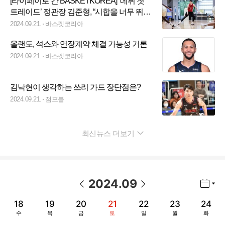
[타이페이로 간 BASKETKOREA] ‘데뷔 첫
트레이드’ 정관장 김준형, “시합을 너무 뛰고
싶다”
2024.09.21.
바스켓코리아
올랜도, 석스와 연장계약 체결 가능성 거론
2024.09.21.
바스켓코리아
김낙현이 생각하는 쓰리 가드 장단점은?
2024.09.21.
점프볼
최신뉴스 더보기
펼치기
2024
.
09
년월 선택 열기/닫기
이전 날짜
다음 날짜
18
19
20
21
22
23
24
수
목
금
토
일
월
화