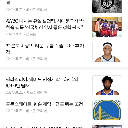
결
2024.09.21.
바스켓코리아
AWBC 나서는 유일 실업팀, 서대문구청 박
찬숙 감독 “전국체전 앞서 좋은 경험 될 것”
2024.09.21.
점프볼
‘토론토 비상’ 브라운, 무릎 수술 ... 3주 후 재
검
2024.09.21.
바스켓코리아
필라델피아, 엠비드 연장계약 ... 3년 1억
9,300만 달러
2024.09.21.
바스켓코리아
골든스테이트, 힌슨 계약 ... 캠프 뛰는 조건
2024.09.21.
바스켓코리아