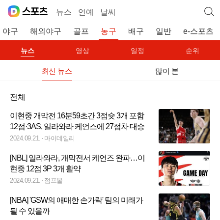
뉴스
연예
날씨
야구
해외야구
골프
농구
배구
일반
e-스포츠
뉴스
영상
일정
순위
최신 뉴스
많이 본
전체
이현중 개막전 16분59초간 3점슛 3개 포함
12점·3AS, 일라와라 케언스에 27점차 대승
2024.09.21.
마이데일리
[NBL] 일라와라, 개막전서 케언즈 완파…이
현중 12점 3P 3개 활약
2024.09.21.
점프볼
[NBA] 'GSW의 애매한 손가락' 팀의 미래가
될 수 있을까