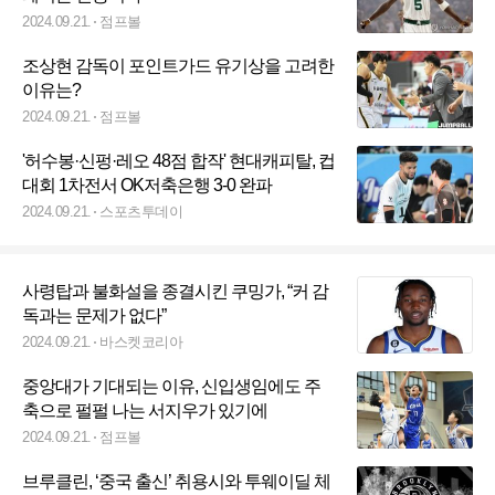
2024.09.21.
점프볼
조상현 감독이 포인트가드 유기상을 고려한
이유는?
2024.09.21.
점프볼
'허수봉·신펑·레오 48점 합작' 현대캐피탈, 컵
대회 1차전서 OK저축은행 3-0 완파
2024.09.21.
스포츠투데이
사령탑과 불화설을 종결시킨 쿠밍가, “커 감
독과는 문제가 없다”
2024.09.21.
바스켓코리아
중앙대가 기대되는 이유, 신입생임에도 주
축으로 펄펄 나는 서지우가 있기에
2024.09.21.
점프볼
브루클린, ‘중국 출신’ 취용시와 투웨이딜 체