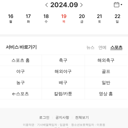
2024
.
09
년월 선택 열기/닫기
이전 날짜
다음 날짜
16
17
18
19
20
21
22
월
화
수
목
금
토
일
서비스 바로가기
뉴스
연예
스포츠
스포츠 홈
축구
해외축구
야구
해외야구
골프
농구
배구
일반
e-스포츠
칼럼/카툰
영상 홈
로그인
공지사항
전체보기
이용약관
·
기사배열책임자 : 임광욱
·
청소년보호책임자 : 이호원