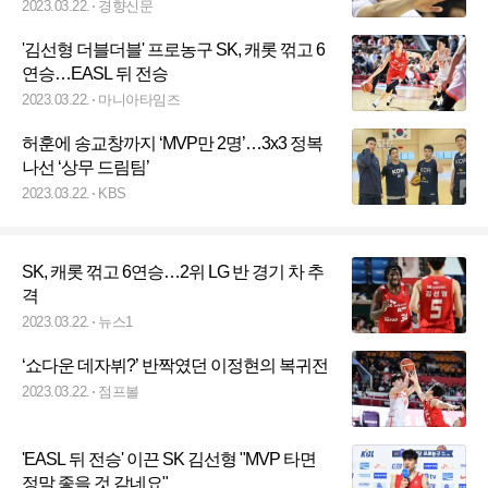
2023.03.22.
경향신문
'김선형 더블더블' 프로농구 SK, 캐롯 꺾고 6
연승…EASL 뒤 전승
2023.03.22.
마니아타임즈
허훈에 송교창까지 ‘MVP만 2명’…3x3 정복
나선 ‘상무 드림팀’
2023.03.22.
KBS
SK, 캐롯 꺾고 6연승…2위 LG 반 경기 차 추
격
2023.03.22.
뉴스1
‘쇼다운 데자뷔?’ 반짝였던 이정현의 복귀전
2023.03.22.
점프볼
'EASL 뒤 전승' 이끈 SK 김선형 "MVP 타면
정말 좋을 것 같네요"