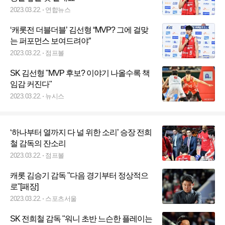
2023.03.22.
연합뉴스
‘캐롯전 더블더블’ 김선형 “MVP? 그에 걸맞
는 퍼포먼스 보여드려야”
2023.03.22.
점프볼
SK 김선형 "MVP 후보? 이야기 나올수록 책
임감 커진다"
2023.03.22.
뉴시스
‘하나부터 열까지 다 널 위한 소리’ 승장 전희
철 감독의 잔소리
2023.03.22.
점프볼
캐롯 김승기 감독 "다음 경기부터 정상적으
로"[패장]
2023.03.22.
스포츠서울
SK 전희철 감독 "워니 초반 느슨한 플레이는