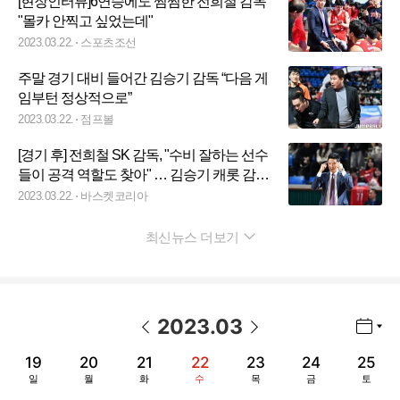
[현장인터뷰]6연승에도 찜찜한 전희철 감독
"몰카 안찍고 싶었는데"
2023.03.22.
스포츠조선
주말 경기 대비 들어간 김승기 감독 “다음 게
임부턴 정상적으로”
2023.03.22.
점프볼
[경기 후] 전희철 SK 감독, "수비 잘하는 선수
들이 공격 역할도 찾아" … 김승기 캐롯 감
독, "나는 구단을 믿고, 선수들은 나를 믿는
2023.03.22.
바스켓코리아
다"
최신뉴스 더보기
펼치기
2023
.
03
년월 선택 열기/닫기
이전 날짜
다음 날짜
19
20
21
22
23
24
25
일
월
화
수
목
금
토