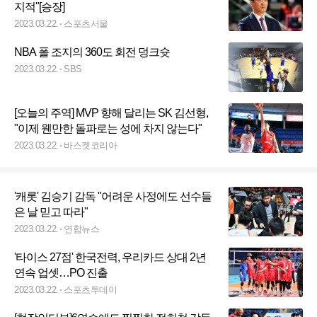
지적"[승장]
2023.03.22.
스포츠서울
NBA 폴 조지의 360도 회전 덩크슛
2023.03.22.
SBS
[오늘의 주역] MVP 향해 달리는 SK 김선형,
"이제 웬만한 돌파로는 성에 차지 않는다"
2023.03.22.
바스켓코리아
'캐롯' 김승기 감독 "어려운 사정에도 선수들
은 날 믿고 따라"
2023.03.22.
연합뉴스
'타이스 27점' 한국전력, 우리카드 상대 2년
연속 업셋…PO 진출
2023.03.22.
스포츠투데이