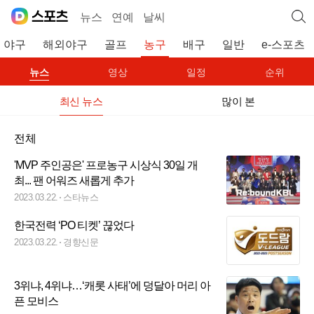
뉴스
연예
날씨
야구
해외야구
골프
농구
배구
일반
e-스포츠
뉴스
영상
일정
순위
최신 뉴스
많이 본
전체
'MVP 주인공은' 프로농구 시상식 30일 개
최... 팬 어워즈 새롭게 추가
2023.03.22.
스타뉴스
한국전력 ‘PO 티켓’ 끊었다
2023.03.22.
경향신문
3위냐, 4위냐…‘캐롯 사태’에 덩달아 머리 아
픈 모비스