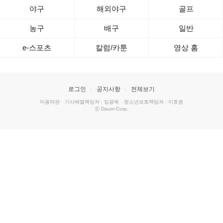
야구
해외야구
골프
농구
배구
일반
e-스포츠
칼럼/카툰
영상 홈
로그인
공지사항
전체보기
이용약관
·
기사배열책임자 : 임광욱
·
청소년보호책임자 : 이호원
ⓒ Daum Corp.