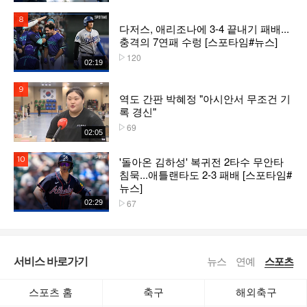
8위
다저스, 애리조나에 3-4 끝내기 패배...
충격의 7연패 수렁 [스포타임#뉴스]
120
플레이수
02:19
9위
역도 간판 박혜정 "아시안서 무조건 기
록 경신"
69
플레이수
02:05
'돌아온 김하성' 복귀전 2타수 무안타
10위
침묵...애틀랜타도 2-3 패배 [스포타임#
뉴스]
67
02:29
플레이수
서비스 바로가기
뉴스
연예
스포츠
스포츠 홈
축구
해외축구