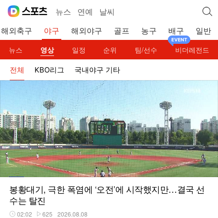
뉴스
연예
날씨
해외축구
야구
해외야구
골프
농구
배구
일반
뉴스
영상
일정
순위
팀/선수
비더레전드
전체
KBO리그
국내야구 기타
봉황대기, 극한 폭염에 ‘오전’에 시작했지만…결국 선
수는 탈진
02:02
625
2026.08.08
재생시간
플레이수