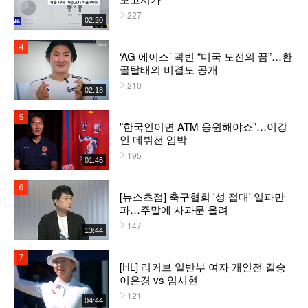
227
플레이수
02:20
4위
‘AG 에이스’ 곽빈 “미국 도전의 꿈”…환
골탈태의 비결도 공개
210
플레이수
02:18
5위
"한국인이면 ATM 응원해야죠"…이강
인 데뷔전 임박
195
플레이수
01:46
6위
[뉴스초점] 축구협회 '성 접대' 일파만
파…주말에 사과문 올려
147
플레이수
13:44
7위
[HL] 리커브 일반부 여자 개인전 결승
이은경 vs 임시현
121
플레이수
04:44