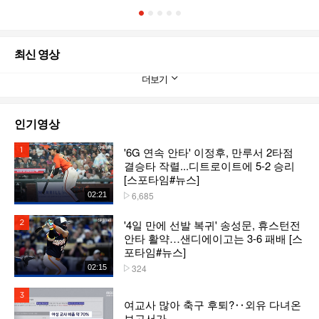
1
2
3
4
5
최신 영상
더보기
인기영상
'6G 연속 안타' 이정후, 만루서 2타점
1위
결승타 작렬...디트로이트에 5-2 승리
[스포타임#뉴스]
6,685
02:21
플레이수
'4일 만에 선발 복귀' 송성문, 휴스턴전
2위
안타 활약…샌디에이고는 3-6 패배 [스
포타임#뉴스]
324
02:15
플레이수
3위
여교사 많아 축구 후퇴?‥외유 다녀온
보고서가