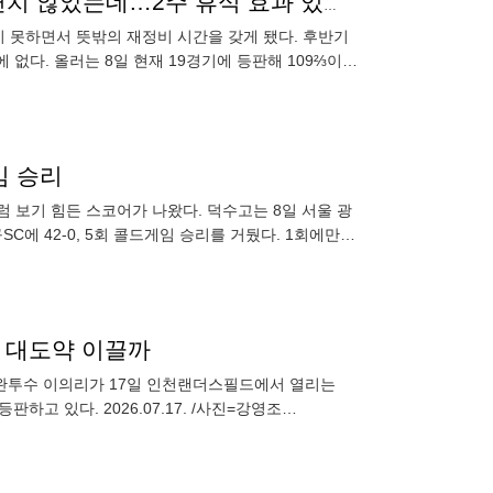
'ERA 13.06' KIA 17억 에이스 부진에도 꽃감독 믿음 변치 않았는데…2주 휴식 효과 있을까
지 못하면서 뜻밖의 재정비 시간을 갖게 됐다. 후반기
없다. 올러는 8일 현재 19경기에 등판해 109⅔이닝
면 3
게임 승리
처럼 보기 힘든 스코어가 나왔다. 덕수고는 8일 서울 광
 42-0, 5회 콜드게임 승리를 거뒀다. 1회에만 5
염 속 대도약 이끌까
아 좌완투수 이의리가 17일 인천랜더스필드에서 열리는
판하고 있다. 2026.07.17. /사진=강영조