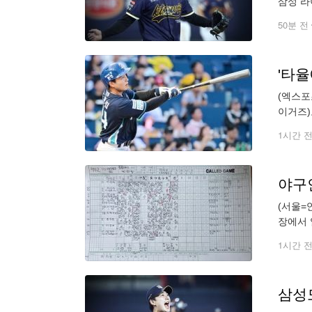
삼성 라
확고하다
50분 전
(엑스포
이거즈)
수 31안
1시간 
야구
(서울=
장에서 
3점을 
1시간 
삼성