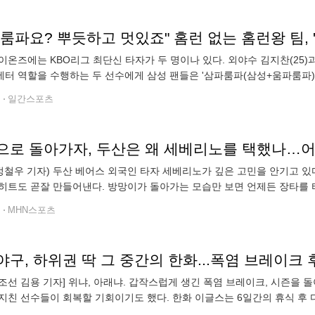
이온즈에는 KBO리그 최단신 타자가 두 명이나 있다. 외야수 김지찬(25)과 
터 역할을 수행하는 두 선수에게 삼성 팬들은 '삼파룸파(삼성+움파룸파)'
릿 공장'에 등장하는 소인족이다. 하지만 이들이 그라운드에서 보여주는 
전
일간스포츠
으로 돌아가자, 두산은 왜 세베리노를 택했나…
 정철우 기자) 두산 베어스 외국인 타자 세베리노가 깊은 고민을 안기고 있다
히트도 곧잘 만들어낸다. 방망이가 돌아가는 모습만 보면 언제든 장타를 터
어지지 않는다는 것이다. 한번 침묵하기 시작하면 슬럼프가 길어진다. 잠
전
MHN스포츠
구, 하위권 딱 그 중간의 한화...폭염 브레이크
조선 김용 기자] 위냐, 아래냐. 갑작스럽게 생긴 폭염 브레이크, 시즌을 
지친 선수들이 회복할 기회이기도 했다. 한화 이글스는 6일간의 휴식 후 
기다. 한화는 11일 잠실에서 두산 베어스와 3연전을 벌인다. 한화는 경