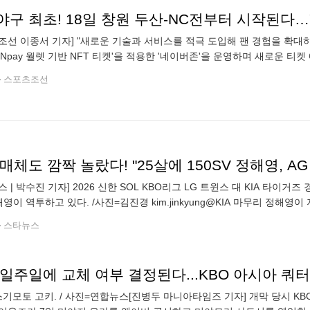
야구 최초! 18일 창원 두산-NC전부터 시작된다…
조선 이종서 기자] "새로운 기술과 서비스를 적극 도입해 팬 경험을 확대하
'Npay 월렛 기반 NFT 티켓'을 적용한 '네이버존'을 운영하며 새로운 
17구역 테이블석 196석으로 운영되며, 18일 두산
스포츠조선
매체도 깜짝 놀랐다! "25살에 150SV 정해영, 
스 | 박수진 기자] 2026 신한 SOL KBO리그 LG 트윈스 대 KIA 타이
정해영이 역투하고 있다. /사진=김진경 kim.jinkyung@KIA 마무리 정해영
KBO리그 키움히어로즈와 KIA타이거즈 경기에서 9회말 등판하고
스타뉴스
일주일에 교체 여부 결정된다...KBO 아시아 쿼터
모토 고키. / 사진=연합뉴스[진병두 마니아타임즈 기자] 개막 당시 KBO리그에 합류한 아시아 쿼터 선수가 6명으로 줄었다.