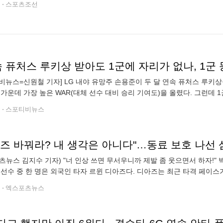
전
스포츠조선
 퓨처스 루키상 받아도 1군에 자리가 없나, 1군 
비뉴스=신원철 기자] LG 내야 유망주 손용준이 두 달 연속 퓨처스 루키상을
 가운데 가장 높은 WAR(대체 선수 대비 승리 기여도)을 올렸다. 그런데 
첫 안타를 기록하고, 퓨처스 올스타 MVP에 선정되면서 눈도장을 받았던
전
스포티비뉴스
즈 바꿔라? 내 생각은 아니다"…동료 보호 나선 
츠뉴스 김지수 기자) "너 인상 쓰면 무서우니까 제발 좀 웃으면서 하자!"
 선수 중 한 명은 외국인 타자 르윈 디아즈다. 디아즈는 최근 타격 페이스
26시즌 페넌트레이스를 정확히 100경기 소화한 시점에서 타율 0.294(388
전
엑스포츠뉴스