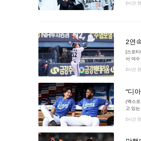
2시간 
2연속
[스포티
서 야수
전에서 
2시간 
"디아
(엑스포
고 있는
는 20
2시간 