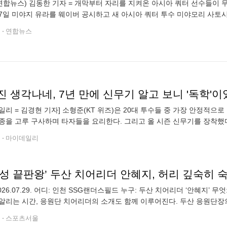
연합뉴스) 김동한 기자 = 개막부터 자리를 지켜온 아시아 쿼터 선수들이 
7일 미야지 유라를 웨이버 공시하고 새 아시아 쿼터 투수 미야모리 사토
수 중 살아남은 선수는 6명으로 줄었다. 올 시즌 초반부터 꾸준히 활약
전
연합뉴스
진 생각나네, 7년 만에 신무기 알고 보니 '독학'
일리 = 김경현 기자] 소형준(KT 위즈)은 20대 투수들 중 가장 안정적으로 
종을 고루 구사하며 타자들을 요리한다. 그리고 올 시즌 신무기를 장착했다
WBC)을 기점으로 연습을 시작했다. 소형준과 어울리는 무기다. 메이저
전
마이데일리
026.07.29. 어디: 인천 SSG랜더스필드 누구: 두산 치어리더 ‘안혜지’ 
알리는 시간, 응원단 치어리더의 소개도 함께 이루어진다. 두산 응원단
리 숙여 인사하고 있다. 한편 이날 경기는 두산이 6-2로 승리했다.
전
스포츠서울