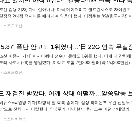
고 했지만 아직 6위다...결승타-6G 연속 안타 
조선 김용 기자] 다시 살아나나. 미국 메이저리그 샌프란시스코 자이언츠 
결정적 2타점 적시타를 때려내며 영웅이 됐다. 이정후는 8일(한국시각
로이트 타이거즈와의 홈경기에 2번-우익수로 선발 출전해 결승타의 주인
전
스포츠조선
A 5.87' 폭탄 안고도 1위였다…'日 22G 연속 무
조선 이종서 기자] 아시아쿼터 선수가 못해도 1위를 했다. 이제 더 강력해
모리 사토시(28)를 영입했다. 이적료 포함 7만3000달러(약 1억300만원)
터 선수로 영입했다. 기대를 품기에 충분했다. 20
전
스포츠조선
비뉴스=최원영 기자] 다행히 잘 회복 중이다. 삼성 라이온즈 우완 선발투수
부상으로 전력에서 이탈했다. 약 3주가 지난 현재 후라도는 어떤 상태일까.
~2024년 키움 히어로즈를 거쳐 지난해부터 삼성의 1선발 에이스로 활약해 
전
스포티비뉴스