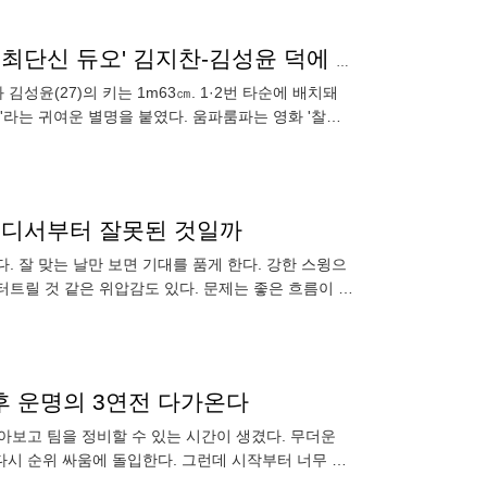
"삼파룸파요? 뿌듯하고 멋있죠" 홈런 없는 홈런왕 팀, '최단신 듀오' 김지찬-김성윤 덕에 산다 [IS 스타]
김성윤(27)의 키는 1m63㎝. 1·2번 타순에 배치돼
라는 귀여운 별명을 붙였다. 움파룸파는 영화 '찰리
활약은 결코
어디서부터 잘못된 것일까
. 잘 맞는 날만 보면 기대를 품게 한다. 강한 스윙으
트릴 것 같은 위압감도 있다. 문제는 좋은 흐름이 좀
깐 살아나는
 후 운명의 3연전 다가온다
돌아보고 팀을 정비할 수 있는 시간이 생겼다. 무더운
다시 순위 싸움에 돌입한다. 그런데 시작부터 너무 중