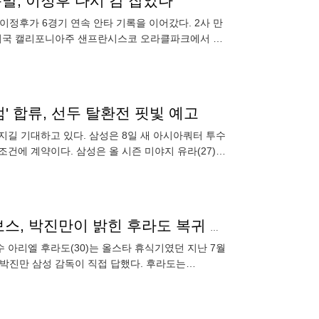
폭발, 이정후 다시 감 잡았나
이정후가 6경기 연속 안타 기록을 이어갔다. 2사 만
) 미국 캘리포니아주 샌프란시스코 오라클파크에서 열
공이 됐다.
실점' 합류, 선두 탈환전 핏빛 예고
지길 기대하고 있다. 삼성은 8일 새 아시아쿼터 투수
 조건에 계약이다. 삼성은 올 시즌 미야지 유라(27)를
후라도 재검진 받았다, 어깨 상태 어떨까…알쏭달쏭 보스, 박진만이 밝힌 후라도 복귀 시점은?
 아리엘 후라도(30)는 올스타 휴식기였던 지난 7월
 박진만 삼성 감독이 직접 답했다. 후라도는
왔다.