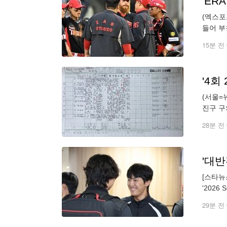
(엑스포
들어 부
을 소화
15분 전
'4회
(서울=
진구 구
점을 뽑
28분 전
'대반
[스타뉴
'2026
came
29분 전