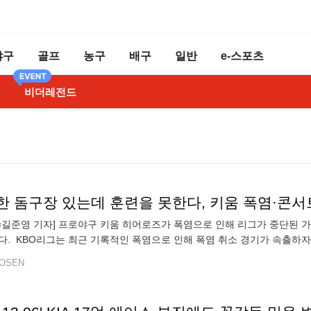
야구
골프
농구
배구
일반
e-스포츠
비더레전드
N=길준영 기자] 프로야구 키움 히어로즈가 폭염으로 인해 리그가 중단된
다. KBO리그는 최근 기록적인 폭염으로 인해 폭염 취소 경기가 속출하자 
를 열고 9일까지 모든 경기를 취소하고 오는 11일 리그를 재개하기로 
OSEN