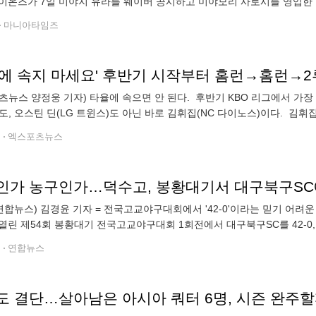
이온즈가 7일 미야지 유라를 웨이버 공시하고 미야모리 사토시를 영입한 
. 왕옌청은 21경기 10승 4패, 평균자책점 3.34로 다승 공동 선두이자 3
마니아타임즈
츠뉴스 양정웅 기자) 타율에 속으면 안 된다. 후반기 KBO 리그에서 가장 
도, 오스틴 딘(LG 트윈스)도 아닌 바로 김휘집(NC 다이노스)이다. 김휘집은
타), 8홈런 30타점 23득점, 3도루, 출루율 0.368 장타율
전
엑스포츠뉴스
인가 농구인가…덕수고, 봉황대기서 대구북구SC에 
연합뉴스) 김경윤 기자 = 전국고교야구대회에서 '42-0'이라는 믿기 어려
열린 제54회 봉황대기 전국고교야구대회 1회전에서 대구북구SC를 42-0, 
뽑았고 3회에 10점을 추가하며 18-0으로 앞섰다. 그리고 4회에 무려 21득
전
연합뉴스
도 결단…살아남은 아시아 쿼터 6명, 시즌 완주