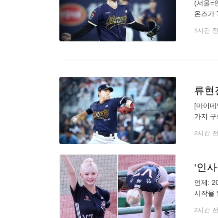
(서울=
온즈가 
쿼터 선
1시간 
류현
[마이데
가지 구
클래식(
2시간 
언제: 2
시작을 
향해 허
2시간 