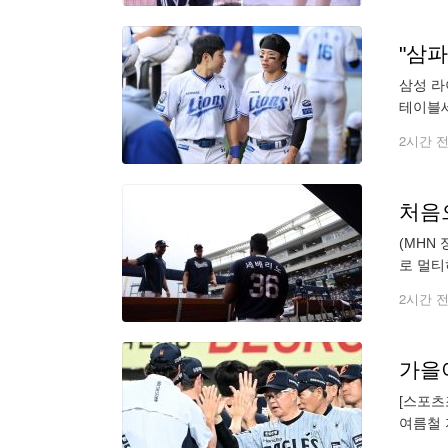
삼성 라
테이블세
와 초콜
2시간 
처음
(MHN
로 멀티
처럼 이
2시간 
가을야
[스포츠
여름철 
요한 경