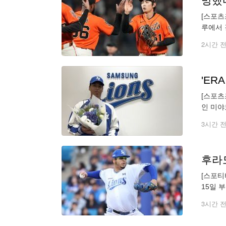
망했다
[스포츠
루에서 
린 디트
2시간 
'ER
[스포츠
인 미야
아시아쿼
3시간 
[스포티
15일 
2023
3시간 