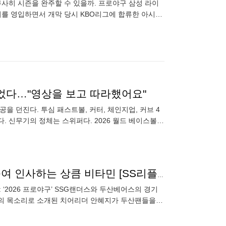
무사히 시즌을 완주할 수 있을까. 프로야구 삼성 라이
시를 영입하면서 개막 당시 KBO리그에 합류한 아시아
해 다승왕을 바라보는
이었다…"영상을 보고 따라했어요"
공을 던진다. 투심 패스트볼, 커터, 체인지업, 커브 4
. 신무기의 정체는 스위퍼다. 2026 월드 베이스볼
리그
‘인사성 끝판왕’ 두산 치어리더 안혜지, 허리 깊숙히 숙여 인사하는 상큼 비타민 [SS리플레이]
무엇: ‘2026 프로야구’ SSG랜더스와 두산베어스의 경기
장의 목소리로 소개된 치어리더 안혜지가 두산팬들을