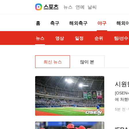
뉴스
연예
날씨
홈
축구
해외축구
야구
해외
뉴스
영상
일정
순위
팀/선수
최신 뉴스
많이 본
[OSE
에 처했
행위원회
5분 전