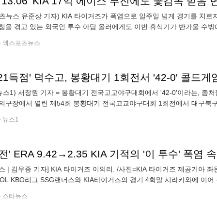
츠뉴스 유준상 기자) KIA 타이거즈가 폭염으로 일주일 넘게 경기를 치르
침을 겪고 있는 외국인 투수 아담 올러에게도 이번 휴식기가 반가울 수밖에 
하며 9승 8패 평균자책점 3.36을 기록 중이다. 다만 후반기 성적만 놓고 보
엑스포츠뉴스
 21득점' 덕수고, 봉황대기 1회전서 '42-0' 콜드
뉴스1) 서장원 기자 = 봉황대기 전국고교야구대회에서 '42-0'이라는, 좀
의구장에서 열린 제54회 봉황대기 전국고교야구대회 1회전에서 대구북구SC에
아 기선제압에 성공한 덕수고는 2회 3점을 보탠 뒤 3회 10점을 추가해 두
뉴스1
전' ERA 9.42→2.35 KIA 기적의 '이 투수' 폭
스 | 김우종 기자] KIA 타이거즈 이의리. /사진=KIA 타이거즈 제공기
 SOL KBO리그 SSG랜더스와 KIA타이거즈의 경기 4회말 시라카와에 이어 등
ratalks@사실상 기적이라고 해도 과언이 아니다. 전반기 평균자책점 9점
스타뉴스