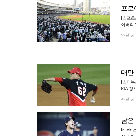
프로
[스포츠
이버의 
파크 1
29분 전
대만 
[스타뉴
KIA 
2025
42분 전
남은 
kt wiz 스기