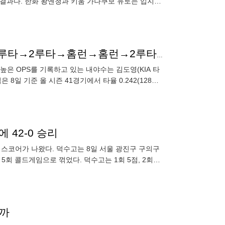
결과다. 한화 왕옌청과 키움 가나쿠보 유토는 입지가
'타율에 속지 마세요' 후반기 시작부터 홈런→홈런→2루타→2루타→홈런→홈런→2루타…김도영·오스틴보다 OPS 높다니
높은 OPS를 기록하고 있는 내야수는 김도영(KIA 타
 8일 기준 올 시즌 41경기에서 타율 0.242(128타
42-0 승리
운 스코어가 나왔다. 덕수고는 8일 서울 광진구 구의구
5회 콜드게임으로 꺾었다. 덕수고는 1회 5점, 2회에
할까