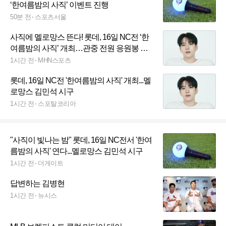
‘한여름밤의 사직’ 이벤트 진행
50분 전
스포츠서울
사직에 멜로망스 뜬다! 롯데, 16일 NC전 ‘한
여름밤의 사직’ 개최…관중 전원 응원봉 제
공
1시간 전
MHN스포츠
롯데, 16일 NC전 '한여름밤의 사직' 개최...멜
로망스 김민석 시구
1시간 전
스포탈코리아
"사직이 빛나는 밤" 롯데, 16일 NC전서 '한여
름밤의 사직' 연다...멜로망스 김민석 시구
1시간 전
더게이트
답변하는 김병현
1시간 전
뉴시스