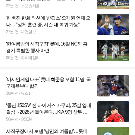
도’에 있다 [SS시선집중]
22분 전
스포츠서울
힘 빠진 한화 타선에 '반깁스' 오재원 언제 오
나… "상체 훈련 중, 시즌 내 복귀 가능"
27분 전
대전일보
'한여름밤의 사직구장' 롯데, 16일 NC와 홈
경기 특별한 행사 마련
30분 전
마이데일리
'아시안게임 대표' 롯데 최준용 포함 11명, 국
군체육부대 합격
38분 전
뉴스1
‘통산 150SV’ 전 타이거즈 마무리, 25살 입대
결심→2028년 돌아온다…KIA 9명 상무 지
원 '3명 최종 합격'
50분 전
OSEN
사직구장에서 보낼 ‘낭만의 여름밤’…롯데,