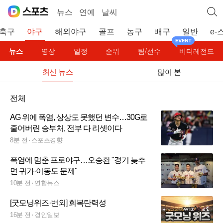
뉴스
연예
날씨
축구
야구
해외야구
골프
농구
배구
일반
e-
뉴스
영상
일정
순위
팀/선수
비더레전드
최신 뉴스
많이 본
전체
AG 위에 폭염, 상상도 못했던 변수…30G로
줄어버린 승부처, 전부 다 리셋이다
8분 전
스포츠경향
폭염에 멈춘 프로야구…오승환 "경기 늦추
면 귀가·이동도 문제"
10분 전
연합뉴스
[굿모닝위즈·번외] 회복탄력성
16분 전
경인일보