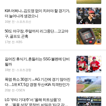
KIA 어쩌나...김도영 없이 치러야 할 경기가,
더 늘어나게 생겼으니
16분 전
스포츠조선
50도 야구장, 주말까지 리그중단…고교야
구, 골프도 곤혹
17분 전
KBS
길어진 휴식기, 흔들리는 SSG 불펜에 단비
될까
18분 전
스포츠경향
폭염 취소 30경기→AG 기간에 경기 많아진
다…1위 KT, 5강 경쟁 두산-KIA 직격탄인가
20분 전
OSEN
LG ‘우타 기대주’서 ‘올해 히트상품’으
로…‘폭풍 성장’ 문정빈, 비밀은 ‘타구 각