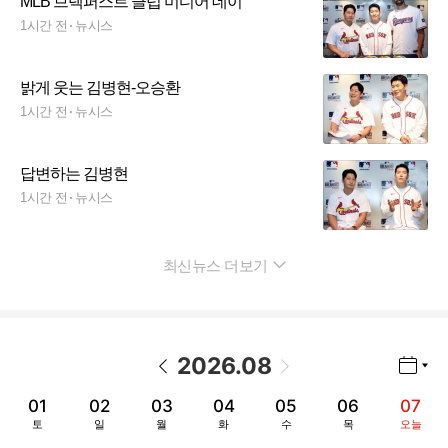
MLB 브렉퍼스트 클럽 미디어 데이
1시간 전
뉴시스
밝게 웃는 김병현-오승환
1시간 전
뉴시스
답변하는 김병현
1시간 전
뉴시스
최신뉴스 더보기
펼치기
2026
.
08
년월 선택 열기/닫기
이전 날짜
다음 날짜
01
02
03
04
05
06
07
토
일
월
화
수
목
오늘