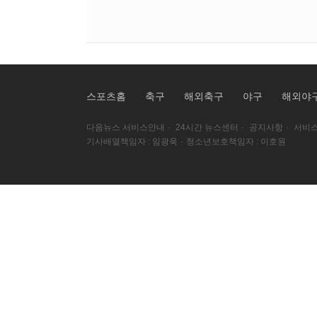
스포츠홈
축구
해외축구
야구
해외야
다음뉴스 서비스안내
·
24시간 뉴스센터
·
공지사항
·
서비스
기사배열책임자 : 임광욱
·
청소년보호책임자 : 이호원