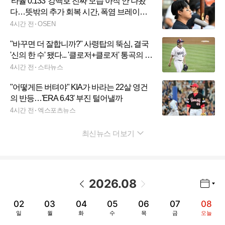
'타율 0.133' 강백호 진짜 모습 아직 안 나왔
다…뜻밖의 추가 회복 시간, 폭염 브레이크
가 보약 될까
4시간 전
OSEN
"바꾸면 더 잘합니까?" 사령탑의 뚝심, 결국
'신의 한 수' 됐다... '클로저+클로저' 통곡의 벽
되나
4시간 전
스타뉴스
"어떻게든 버텨야" KIA가 바라는 22살 영건
의 반등…'ERA 6.43' 부진 털어낼까
4시간 전
엑스포츠뉴스
최신뉴스 더보기
펼치기
2026
.
08
년월 선택 열기/닫기
이전 날짜
다음 날짜
02
03
04
05
06
07
08
일
월
화
수
목
금
오늘