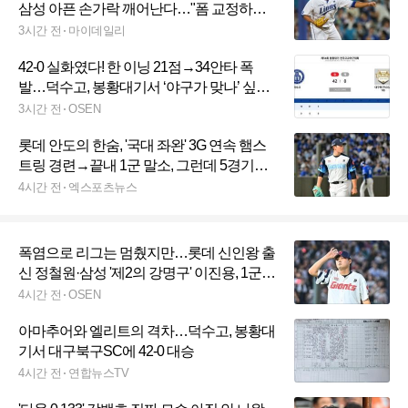
삼성 아픈 손가락 깨어난다…"폼 교정하면
서 구위·제구↑"
3시간 전
마이데일리
42-0 실화였다! 한 이닝 21점→34안타 폭
발…덕수고, 봉황대기서 ‘야구가 맞나’ 싶은
대승
3시간 전
OSEN
롯데 안도의 한숨, '국대 좌완' 3G 연속 햄스
트링 경련→끝내 1군 말소, 그런데 5경기가
폭염 취소라니…공백 최소화했다
4시간 전
엑스포츠뉴스
폭염으로 리그는 멈췄지만…롯데 신인왕 출
신 정철원·삼성 '제2의 강명구' 이진용, 1군
엔트리 말소
4시간 전
OSEN
아마추어와 엘리트의 격차…덕수고, 봉황대
기서 대구북구SC에 42-0 대승
4시간 전
연합뉴스TV