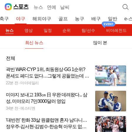
뉴스
연예
날씨
축구
야구
해외야구
골프
농구
배구
일반
e-
뉴스
영상
일정
순위
팀/선수
비더레전드
최신 뉴스
많이 본
전체
곽빈 WAR·CYP 1위, 최동원상·GG 1순위?
폰세도 페디도 없다…그렇게 공들였는데 압
도적 외인투수 없다
22분 전
마이데일리
미야지 보내고 193㎝ 日 우완 데려왔다... 삼
성, 미야모리 7만3000달러 영입
34분 전
에스티엔
'대반전' 한화 33살 원클럽맨 혼자 남다니…
정우주-김서현-김범수-한승혁 아무도 없는