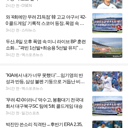
2시간 전
OSEN
와 '4회에만 무려 21득점' 韓 고교 야구서 '42-
0 콜드게임' 기록적 스코어 등장, 폭염 속 봉
황대기 1회전 실력차 절감
3시간 전
스타뉴스
두산, 8일 오후 폭염 속 미니 라이브 BP 훈련
소화…"곽빈 1선발+최승용 5선발 유지" 한
화→KIA 6연전 준비 [잠실 현장]
3시간 전
엑스포츠뉴스
"KIA에서 내가 너무 못했다"…임기영의 반
성과 반등, 삼성 불펜 기둥으로 거듭난 비결
있었다
3시간 전
엑스포츠뉴스
'무려 42-0이라니' 덕수고, 봉황대기 전국대
회서 대구북구SC 팀에 5회 콜드게임 대승
3시간 전
일간스포츠
박진만 쓴소리 직격탄→후반기 ERA 2.35,