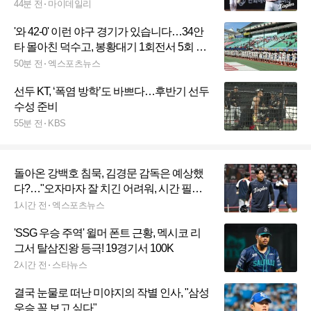
데, 김경문 믿음 "큰 탈 안 나면 계속 간다"
44분 전
마이데일리
'와 42-0' 이런 야구 경기가 있습니다…34안
타 몰아친 덕수고, 봉황대기 1회전서 5회 콜
드게임 승리
50분 전
엑스포츠뉴스
선두 KT, ‘폭염 방학’도 바쁘다…후반기 선두
수성 준비
55분 전
KBS
돌아온 강백호 침묵, 김경문 감독은 예상했
다?…"오자마자 잘 치긴 어려워, 시간 필요
하다"
1시간 전
엑스포츠뉴스
'SSG 우승 주역' 윌머 폰트 근황, 멕시코 리
그서 탈삼진왕 등극! 19경기서 100K
2시간 전
스타뉴스
결국 눈물로 떠난 미야지의 작별 인사, "삼성
우승 꼭 보고 싶다"