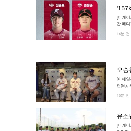
[더게이
간 메디
정했다고
14분 전
오승환
[이데일
현(kt
트 클럽
15분 전
[더게이