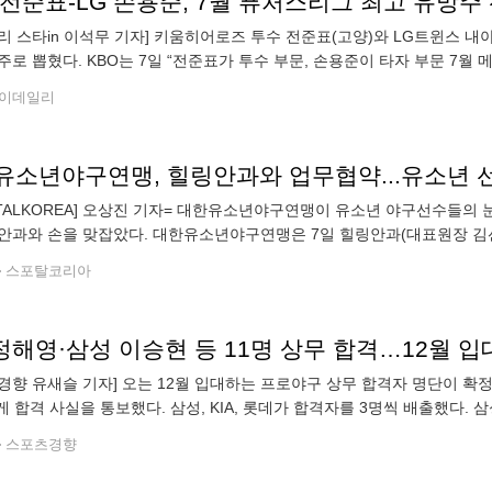
전준표-LG 손용준, 7월 퓨처스리그 최고 유망주
리 스타in 이석무 기자] 키움히어로즈 투수 전준표(고양)와 LG트윈스 내야
주로 뽑혔다. KBO는 7일 “전준표가 투수 부문, 손용준이 타자 부문 7월
7월 WAR(대체 선수 대비 승리 기여도) 0.63, 손용준은 0.73을
이데일리
유소년야구연맹, 힐링안과와 업무협약...유소년 
RTALKOREA] 오상진 기자= 대한유소년야구연맹이 유소년 야구선수들의 
안과와 손을 맞잡았다. 대한유소년야구연맹은 7일 힐링안과(대표원장 김선
의료 지원을 위한 업무협약(MOU)을 체결했다고 밝혔다. 이번 협약을 통
스포탈코리아
 정해영·삼성 이승현 등 11명 상무 합격…12월 입
경향 유새슬 기자] 오는 12월 입대하는 프로야구 상무 합격자 명단이 확
게 합격 사실을 통보했다. 삼성, KIA, 롯데가 합격자를 3명씩 배출했다. 
격했다. KIA는 투수 정해영과 한재승, 내야수 윤도현을 상무로 보낸다. 
스포츠경향