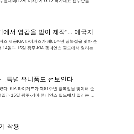
대회(12세 이하)'에 U-12 국가대표 선수단을 파
 대구 칠성초
KIA 광복절 유니폼 전격 공개 "독립 열사 의복과 태극기에서 영감을 받아 제작"... 애국지사 후손 시구 나선다
타이거즈 제공KIA 타이거즈가 제81주년 광복절을 맞아 순
14일과 15일 광주-KIA 챔피언스 필드에서 열리는
행사...특별 유니폼도 선보인다
다. KIA 타이거즈가 제81주년 광복절을 맞이해 순
4일과 15일 광주-기아 챔피언스 필드에서 열리는 두
 경기에 나선다.
경기 착용