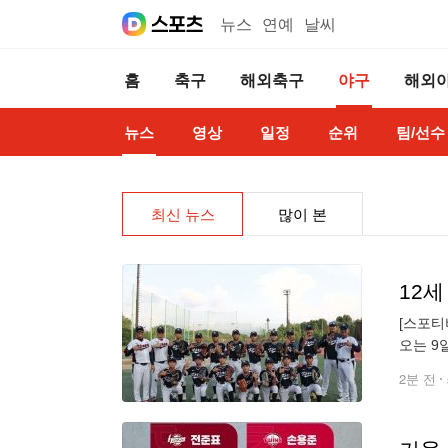
뉴스
연예
날씨
홈
축구
해외축구
야구
해외
뉴스
영상
일정
순위
팀/선수
최신 뉴스
많이 본
12세
[스포티
오는 9
가하는 
2분 전