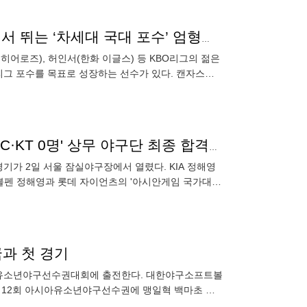
“조형우·김건희·허인서만 있나, 나도 있다”…미국 무대서 뛰는 ‘차세대 국대 포수’ 엄형찬, 2타점 2루타+도루 저지
움 히어로즈), 허인서(한화 이글스) 등 KBO리그의 젊은
리그 포수를 목표로 성장하는 선수가 있다. 캔자스시
기상
'KIA·삼성·롯데 3명→두산·키움 1명→LG·한화·SSG·NC·KT 0명' 상무 야구단 최종 합격자 명단 '총 11명' 발표
가 2일 서울 잠실야구장에서 열렸다. KIA 정해영
 핵심 불펜 정해영과 롯데 자이언츠의 '아시안게임 국가대표'
과 첫 경기
 아시아유소년야구선수권대회에 출전한다. 대한야구소프트볼
 제12회 아시아유소년야구선수권에 맹일혁 백마초 감
을 비롯해