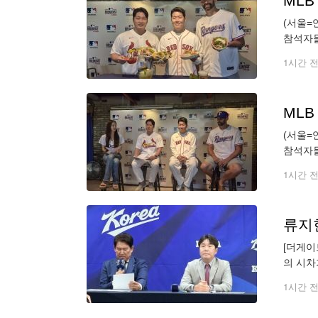
ML
(서울=
참석자들이
1시간 
ML
(서울=
참석자들이
okjebo
1시간 
[더게이
의 시차
끄는 한
1시간 