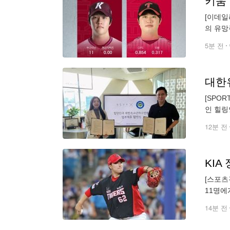
키움 
[이데일
의 유망
전준표는 
5분 전
대한
[SPO
인 힐링
관리와 
12분 전
KIA
[스포츠
11명에
훈이 합
14분 전