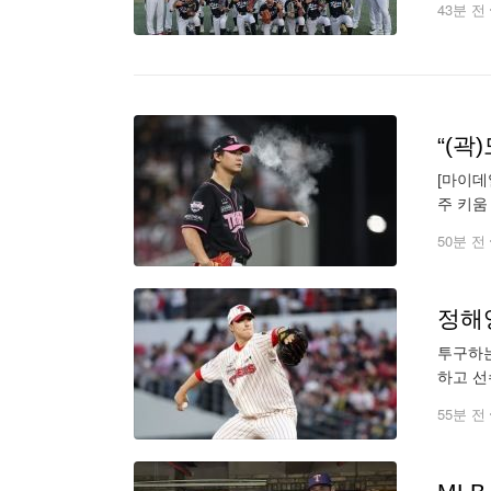
43분 전
[마이데
주 키움
없다고 
50분 전
정해영
투구하는
하고 선
윤도현이
55분 전