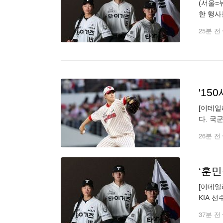
(서울=
한 행사
을 입고
25분 전
'15
[이데일
다. 국
온즈 이
26분 전
‘훈
[이데일
KIA 
적 특별
37분 전