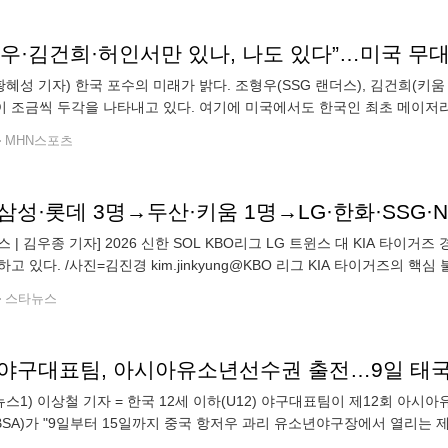
 황혜성 기자) 한국 포수의 미래가 밝다. 조형우(SSG 랜더스), 김건희(키
 조금씩 두각을 나타내고 있다. 여기에 미국에서도 한국인 최초 메이저
스 산하 마이너리그에서 뛰는 엄형찬(22)이다. 2004년생인 엄형찬은 경
MHN스포츠
 | 김우종 기자] 2026 신한 SOL KBO리그 LG 트윈스 대 KIA 타이거즈 경기
하고 있다. /사진=김진경 kim.jinkyung@KBO 리그 KIA 타이거즈의
등 KBO리그 선수 11명이 국군체육부대(상무) 야구단에
스타뉴스
2 야구대표팀, 아시아유소년선수권 출전…9일 태국
뉴스1) 이상철 기자 = 한국 12세 이하(U12) 야구대표팀이 제12회
BSA)가 "9일부터 15일까지 중국 항저우 과리 유소년야구장에서 열리는
끄는 U12 대표팀을 파견한다"고 7일 밝혔다. U12 대표팀은 맹일혁 감독