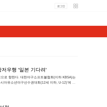
로그인
항저우행 '일본 기다려'
국으로 향한다. 대한야구소프트볼협회(이하 KBSA)는
시아유소년야구선수권대회(12세 이하, U-12)’에 참
초)이