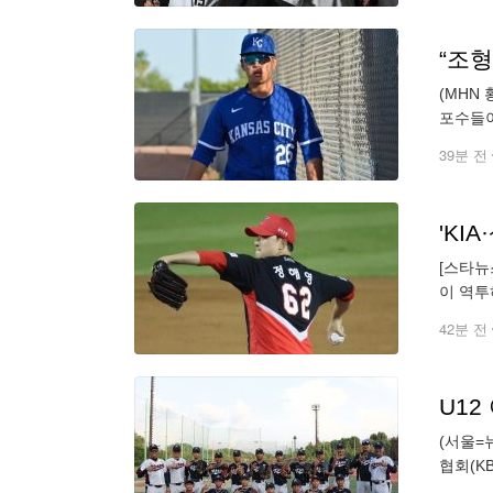
(MHN
포수들이
티 로열
39분 전
[스타뉴스
이 역투
최준용 
42분 전
U1
(서울=
협회(K
독이 이