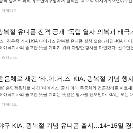
중국 항저우 과리 유소년야구장에서 열리는 '제12회 아시아유소년야구선수권
 경기 백마초 맹일혁 감독이 사령탑을 맡았고, 서울 역삼초 이영국 감독과
더게이트
스 | 김우종 기자] KIA 타이거즈 광복절 유니폼 실착 모습. /사진=KIA 
 애국지사의 숭고한 뜻을 기리기 위해 다양한 행사를 마련했다. 선수단은 
어스와 홈 경기에 광복절 유니폼을 입고 경기에 나선다. 이번 광복절 유
스타뉴스
음체로 새긴 '타.이.거.즈' KIA, 광복절 기념 
트] 훈민정음체로 새긴 '타이거즈' 글자 아래 무궁화와 건곤감리를 아로새겼
 애국지사의 숭고한 뜻을 기리는 뜻깊은 행사를 선보인다. KIA는 오는 1
스와의 홈경기에서 선수단 전원이 특별 제작된 광복절 유니폼을 착용하고
더게이트
구 KIA, 광복절 기념 유니폼 출시…14~15일 