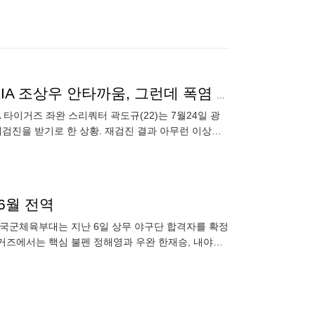
“(곽)도규가 아프기 전에 옆에 많이 붙어있었는데…” KIA 조상우 안타까움, 그런데 폭염 브레이크에 ‘상황 돌변’
A 타이거즈 좌완 스리쿼터 곽도규(22)는 7월24일 광
검진을 받기로 한 상황. 재검진 결과 아무런 이상이
 실전
 6월 전역
. 국군체육부대는 지난 6일 상무 야구단 합격자를 확정
이거즈에서는 핵심 불펜 정해영과 우완 한재승, 내야수
 세 명이 이