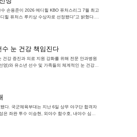
 선정
수 손용준이 2026 메디힐 KBO 퓨처스리그 7월 최고
 메디힐 퓨처스 루키상 수상자로 선정됐다”고 밝혔다.
선수 눈 건강 책임진다
눈 건강 증진과 의료 지원 강화를 위해 전문 안과병원
영)와 유소년 선수 및 가족들의 체계적인 눈 건강
해 힐링안과는 연
대
정됐다. 국군체육부대는 지난 6일 상무 야구단 합격자
삼성은 좌완 투수 이승현, 외야수 함수호, 내야수 심재
롯데에서