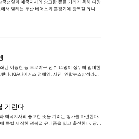
아 순국선열과 애국지사의 숭고한 뜻을 기리기 위해 다양
필드에서 열리는 두산 베어스와 홈경기에 광복절 유니폼
감을 받아 제
행
 좌완 이승현 등 프로야구 선수 11명이 상무에 입대한
보했다. KIA타이거즈 정해영. 사진=연합뉴스삼성라이
합격했다. 롯데
열 기린다
열과 애국지사의 숭고한 뜻을 기리는 행사를 마련한다.
에 특별 제작한 광복절 유니폼을 입고 출전한다. 광복
A타이거