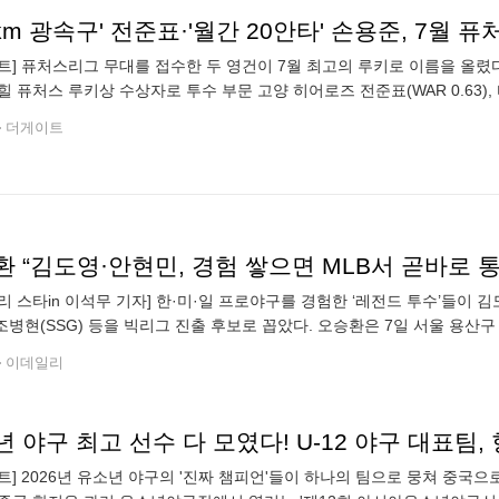
트] 퓨처스리그 무대를 접수한 두 영건이 7월 최고의 루키로 이름을 올렸다. K
힐 퓨처스 루키상 수상자로 투수 부문 고양 히어로즈 전준표(WAR 0.63), 타
 밝혔다. 서울고를 졸업하고 2024 신인 드래프트 1라운드 8
더게이트
 “김도영·안현민, 경험 쌓으면 MLB서 곧바로 통
리 스타in 이석무 기자] 한·미·일 프로야구를 경험한 ‘레전드 투수’들이 김도영(
), 조병현(SSG) 등을 빅리그 진출 후보로 꼽았다. 오승환은 7일 서울 용
 시즌2’ 미디어데이에서 “김도영과 안현민은 KBO리그에서 경
이데일리
트] 2026년 유소년 야구의 '진짜 챔피언'들이 하나의 팀으로 뭉쳐 중국