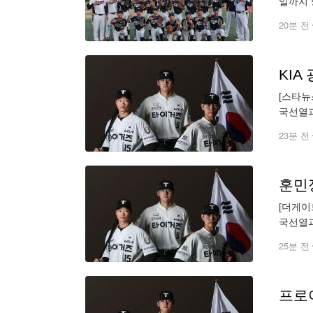
일까지 
견한다.
20분 전
[스타뉴
국선열과
두산 베
23분 전
훈민정
[더게이
국선열과
산 베어
25분 전
프로야