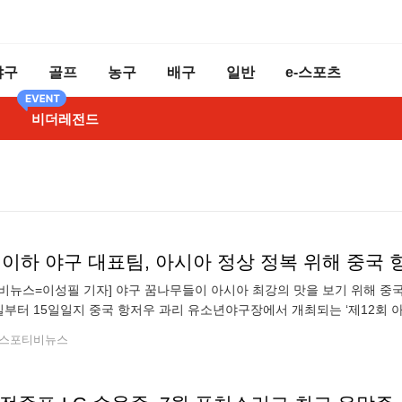
야구
골프
농구
배구
일반
e-스포츠
비더레전드
 이하 야구 대표팀, 아시아 정상 정복 위해 중국 
비뉴스=이성필 기자] 야구 꿈나무들이 아시아 최강의 맛을 보기 위해 중
일부터 15일일지 중국 항저우 과리 유소년야구장에서 개최되는 ‘제12회 아
U-12 국가대표 선수단을 파견한다고 7일 전했다. 맹일혁 감독(경기 백마
스포티비뉴스