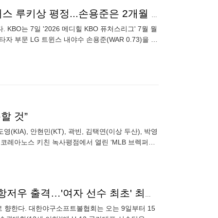
'157km 광속구' 전준표·'월간 20안타' 손용준, 7월 퓨처스 루키상 평정...손용준은 2개월 연속 수상
BO는 7일 '2026 메디힐 KBO 퓨처스리그' 7월 월
자 부문 LG 트윈스 내야수 손용준(WAR 0.73)을 선
할 것”
KIA), 안현민(KT), 곽빈, 김택연(이상 두산), 박영
산구 코레아노스 키친 녹사평점에서 열린 ‘MLB 브렉퍼스
유소년 야구 최고 선수 다 모였다! U-12 야구 대표팀, 항저우 출격…'여자 선수 최초' 최서윤도 합류
으로 향한다. 대한야구소프트볼협회는 오는 9일부터 15