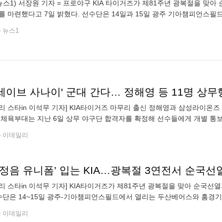
뉴스1) 서장원 기자 = 프로야구 KIA 타이거즈가 제81주년 광복절을 맞
를 마련했다고 7일 밝혔다. 선수단은 14일과 15일 광주 기아챔피언스
 경기에 나선다. 이번 광복절 유니폼은 독립 열사의 의복과 태극기에서 영
뉴스1
0세이브 사나이' 군대 간다… 정해영 등 11명 상무
리 스타in 이석무 기자] KIA타이거즈 마무리 출신 정해영과 삼성라이온즈
군체육부대는 지난 6일 상무 야구단 합격자를 확정해 선수들에게 개별 통
승현. 사진=연합뉴스KIA에서는 정해영과 우완 한재승, 내야수 윤도현이 
이데일리
민정음 유니폼’ 입는 KIA…광복절 3연전서 순국선
리 스타in 이석무 기자] KIA타이거즈가 제81주년 광복절을 맞아 순국선
선수단은 14~15일 광주-기아챔피언스필드에서 열리는 두산베어스와 홈경기
 유니폼을 입은 KIA타이거즈. 왼쪽부터 박재현, 김도영, 성영탁. 사진=KI
이데일리