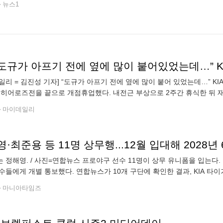
뉴스1
일리 = 김진성 기자] “도규가 아프기 전에 옆에 많이 붙어 있었는데…” KI
 히어로즈전을 끝으로 개점휴업했다. 내전근 부상으로 2주간 휴식한 뒤 재
해도 다시 실전을 준비하는데 시간이 걸릴 수밖에 없다. 몸 컨디션을 다시
마이데일리
·최준용 등 11명 상무행...12월 입대해 2028년
 정해영. / 사진=연합뉴스 프로야구 선수 11명이 상무 유니폼을 입는다
수들에게 개별 통보했다. 연합뉴스가 10개 구단에 확인한 결과, KIA 타
 합격했다. 롯데 자이언츠는 오른손 불펜 최준용과 이민석, 내야수 이호준
마니아타임즈