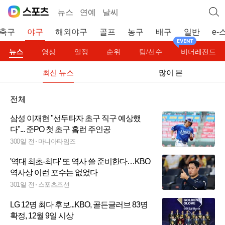
뉴스
연예
날씨
축구
야구
해외야구
골프
농구
배구
일반
e-
뉴스
영상
일정
순위
팀/선수
비더레전드
최신 뉴스
많이 본
전체
삼성 이재현 "선두타자 초구 직구 예상했
다"... 준PO 첫 초구 홈런 주인공
300일 전
마니아타임즈
'역대 최초-최다' 또 역사 쓸 준비한다…KBO
역사상 이런 포수는 없었다
301일 전
스포츠조선
LG 12명 최다 후보...KBO, 골든글러브 83명
확정, 12월 9일 시상