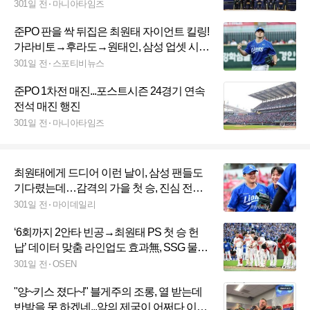
301일 전
마니아타임즈
준PO 판을 싹 뒤집은 최원태 자이언트 킬링!
가라비토→후라도→원태인, 삼성 업셋 시나
리오 돌아간다
301일 전
스포티비뉴스
준PO 1차전 매진...포스트시즌 24경기 연속
전석 매진 행진
301일 전
마니아타임즈
최원태에게 드디어 이런 날이, 삼성 팬들도
기다렸는데…감격의 가을 첫 승, 진심 전하
다 "삼성이라는 좋은 팀 와서, 모두 감사드려
301일 전
마이데일리
요"
‘6회까지 2안타 빈공→최원태 PS 첫 승 헌
납’ 데이터 맞춤 라인업도 효과無, SSG 물방
망이 어쩌나 [준PO1]
301일 전
OSEN
"양~키스 졌다~!" 블게주의 조롱, 열 받는데
반박을 못 하겠네...악의 제국이 어쩌다 이런