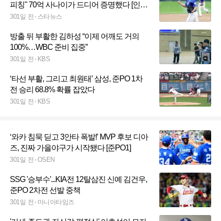
피칭" 70억 사나이가 드디어 증명했다 [인천
현장]
301일 전
스타뉴스
방출 뒤 부활한 김하성 “이제 어깨도 거의
100%…WBC 준비 집중”
301일 전
KBS
‘타선 부활, 그리고 최원태’ 삼성, 준PO 1차
전 승리 68.8% 확률 잡았다
301일 전
KBS
‘와카 침묵 딛고 3안타 폭발!’ MVP 후보 디아
즈, 진짜 가을야구가 시작됐다 [준PO1]
301일 전
OSEN
SSG '승부수'...KIA전 12탈삼진 신예 김건우,
준PO 2차전 선발 중책
301일 전
마니아타임즈