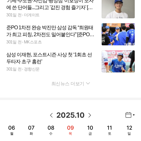
'기세·주도권·자신감·평정심' 이호성이 모자
에 쓴 단어들...그리고 '값진 경험 즐기자' [스
춘 준PO1]
301일 전
더게이트
준PO 1차전 완승 박진만 삼성 감독 “최원태
가 최고 피칭, 2차전도 밀어붙인다” [준PO1
현장]
301일 전
MK스포츠
삼성 이재현, 포스트시즌 사상 첫 ‘1회초 선
두타자 초구 홈런’
301일 전
경향신문
최신뉴스 더보기
펼치기
2025
.
10
년월 선택 열기/닫기
이전 날짜
다음 날짜
06
07
08
09
10
11
12
월
화
수
목
금
토
일