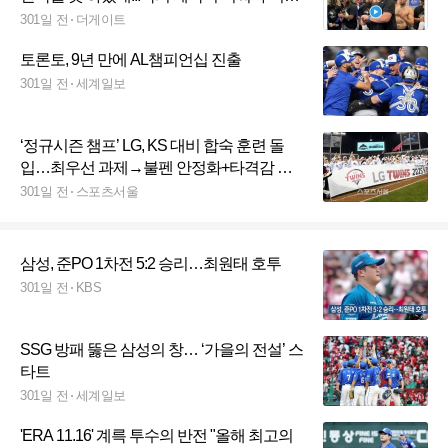
신세가 [스춘 MLB]
301일 전
더게이트
토론토, 9년 만에 AL챔피언십 진출
301일 전
세계일보
‘정규시즌 챔프’ LG, KS 대비 합숙 훈련 돌
입…최우선 과제→불펜 안정화+타격감 올
리기 [SS시선집중]
301일 전
스포츠서울
삼성, 준PO 1차전 5:2 승리…최원태 호투
301일 전
KBS
SSG 방패 뚫은 삼성의 창… ‘가을의 전설’ 스
타트
301일 전
세계일보
'ERA 11.16' 계륵 투수의 반전 "올해 최고의