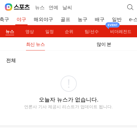
뉴스
연예
날씨
축구
야구
해외야구
골프
농구
배구
일반
e-
뉴스
영상
일정
순위
팀/선수
비더레전드
최신 뉴스
많이 본
전체
오늘자 뉴스가 없습니다.
언론사 기사 제공시 리스트가 업데이트 됩니다.