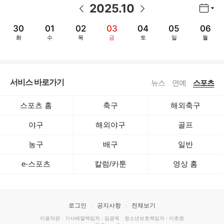
2025
.
10
년월 선택 열기/닫기
이전 날짜
다음 날짜
30
01
02
03
04
05
06
화
수
목
금
토
일
월
서비스 바로가기
뉴스
연예
스포츠
스포츠 홈
축구
해외축구
야구
해외야구
골프
농구
배구
일반
e-스포츠
칼럼/카툰
영상 홈
로그인
공지사항
전체보기
이용약관
·
기사배열책임자 : 임광욱
·
청소년보호책임자 : 이호원