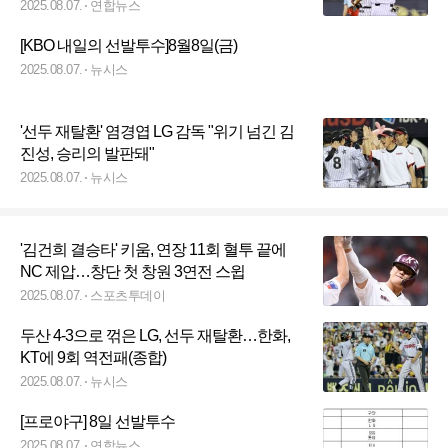
2025.08.07.
연합뉴스
[KBO 내일의 선발투수]8월8일(금)
2025.08.07.
뉴시스
'선두 재탈환' 염경엽 LG 감독 "위기 넘긴 김
진성, 승리의 발판돼"
2025.08.07.
뉴시스
'김건희 결승타' 키움, 연장 11회 혈투 끝에
NC 제압…창단 첫 창원 3연전 스윕
2025.08.07.
스포츠투데이
두산 4-3으로 꺾은 LG, 선두 재탈환…한화,
KT에 9회 역전패(종합)
2025.08.07.
뉴시스
[프로야구] 8일 선발투수
2025.08.07.
연합뉴스