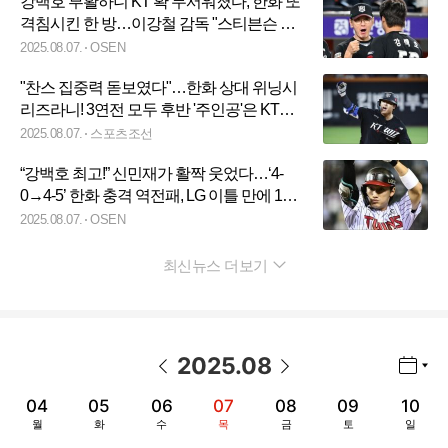
강백호 부활하니 KT 확 무서워졌다, 한화 또
격침시킨 한 방…이강철 감독 "스티븐슨 첫
홈런 축하한다"
2025.08.07.
OSEN
"찬스 집중력 돋보였다"…한화 상대 위닝시
리즈라니! 3연전 모두 후반 '주인공'은 KT였
다
2025.08.07.
스포츠조선
“강백호 최고!” 신민재가 활짝 웃었다…‘4-
0→4-5’ 한화 충격 역전패, LG 이틀 만에 1위
재탈환하다
2025.08.07.
OSEN
최신뉴스 더보기
펼치기
2025
.
08
년월 선택 열기/닫기
이전 날짜
다음 날짜
04
05
06
07
08
09
10
월
화
수
목
금
토
일