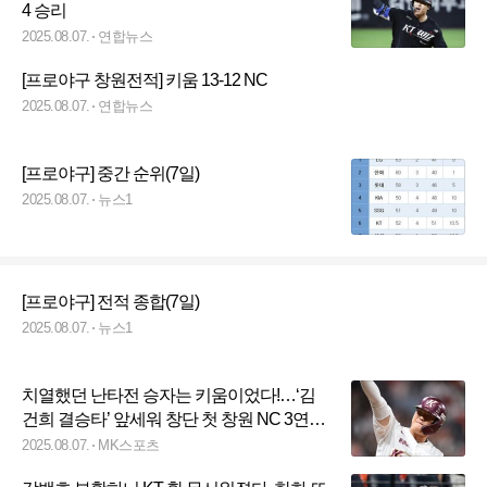
4 승리
2025.08.07.
연합뉴스
[프로야구 창원전적] 키움 13-12 NC
2025.08.07.
연합뉴스
[프로야구] 중간 순위(7일)
2025.08.07.
뉴스1
[프로야구] 전적 종합(7일)
2025.08.07.
뉴스1
치열했던 난타전 승자는 키움이었다!…‘김
건희 결승타’ 앞세워 창단 첫 창원 NC 3연전
싹쓸이
2025.08.07.
MK스포츠