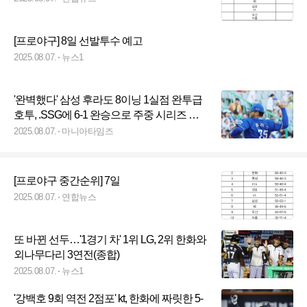
[프로야구] 8일 선발투수 예고
2025.08.07.
뉴스1
'완벽했다' 삼성 후라도 8이닝 1실점 완투급
호투, .SSG에 6-1 완승으로 주중 시리즈 위
닝 마무리
2025.08.07.
마니아타임즈
[프로야구 중간순위] 7일
2025.08.07.
연합뉴스
또 바뀐 선두…'1경기 차' 1위 LG, 2위 한화와
외나무다리 3연전(종합)
2025.08.07.
뉴스1
'강백호 9회 역전 2점포' kt, 한화에 짜릿한 5-