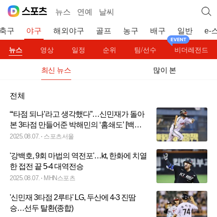
뉴스
연예
날씨
축구
야구
해외야구
골프
농구
배구
일반
e-
뉴스
영상
일정
순위
팀/선수
비더레전드
최신 뉴스
많이 본
전체
“‘타점 되나’라고 생각했다”…신민재가 돌아
본 3타점 만들어준 박해민의 ‘홈쇄도’ [백스
톱]
2025.08.07.
스포츠서울
'강백호, 9회 마법의 역전포'…kt, 한화에 치열
한 접전 끝 5-4 대역전승
2025.08.07.
MHN스포츠
'신민재 3타점 2루타' LG, 두산에 4-3 진땀
승…선두 탈환(종합)