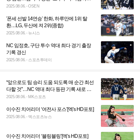
때려 귀중한 승리 안겼다”
2025.08.06.
OSEN
'폰세 선발 14연승' 한화, 하루만에 1위 탈
환…LG, 두산에 져 2위(종합)
2025.08.06.
뉴시스
NC 임정호, 구단 투수 역대 최다 경기 출장
기록 경신
2025.08.06.
스포츠투데이
“앞으로도 팀 승리 도움 되도록 매 순간 최선
다할 것”…NC 역대 최다 등판 기록 새로 쓴
임정호의 다짐
2025.08.06.
MK스포츠
이수진 치어리더 ‘여전사 포스’[엑's HD포토]
2025.08.06.
엑스포츠뉴스
이수진 치어리더 ‘블링블링’[엑's HD포토]