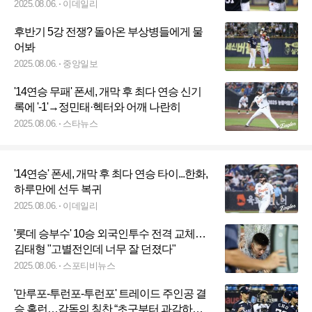
2025.08.06.
이데일리
후반기 5강 전쟁? 돌아온 부상병들에게 물
어봐
2025.08.06.
중앙일보
'14연승 무패' 폰세, 개막 후 최다 연승 신기
록에 '-1'→정민태·헥터와 어깨 나란히
2025.08.06.
스타뉴스
'14연승' 폰세, 개막 후 최다 연승 타이...한화,
하루만에 선두 복귀
2025.08.06.
이데일리
'롯데 승부수' 10승 외국인투수 전격 교체…
김태형 "고별전인데 너무 잘 던졌다"
2025.08.06.
스포티비뉴스
'만루포-투런포-투런포' 트레이드 주인공 결
승 홈런…감독의 칭찬 “초구부터 과감하게