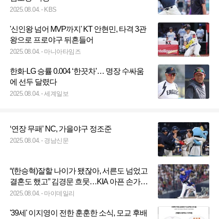
2025.08.04.
KBS
'신인왕 넘어 MVP까지' KT 안현민, 타격 3관
왕으로 프로야구 뒤흔들어
2025.08.04.
마니아타임즈
한화·LG 승률 0.004 ‘한끗차’… 명장 수싸움
에 선두 달렸다
2025.08.04.
세계일보
‘연장 무패’ NC, 가을야구 정조준
2025.08.04.
경남신문
“(한승혁)잘할 나이가 됐잖아, 서른도 넘었고
결혼도 했고” 김경문 흐뭇…KIA 아픈 손가락
이 한화 복덩이로 ‘우뚝’
2025.08.04.
마이데일리
'39세' 이지영이 전한 훈훈한 소식, 모교 후배