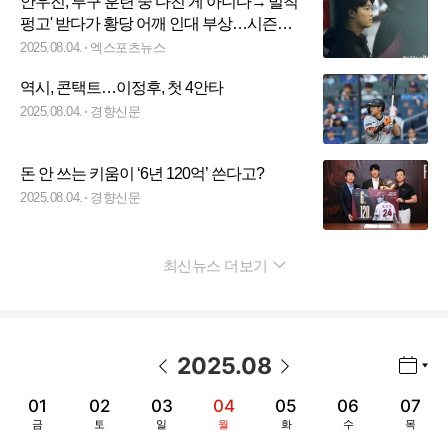
안우진, 투구 훈련 중 다친 게 아니다→'벌칙
펑고' 받다가 황당 어깨 인대 부상…시즌
OUT 전망
2025.08.04.
엑스포츠뉴스
역시, 콘택트…이정후, 첫 4안타
2025.08.04.
경향신문
돈 안 쓰는 키움이 ‘6년 120억’ 쓴다고?
2025.08.04.
경향신문
최신뉴스 더보기
펼치기
2025
.
08
년월 선택 열기/닫기
이전 날짜
다음 날짜
01
02
03
04
05
06
07
금
토
일
월
화
수
목