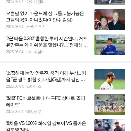
데 있어도 된다
2025.08.04.
마이데일리
오른팔 없이 마운드에 선 그들…불가능은
그들의 몫이 아니었다(이만수 칼럼)
2025.08.04.
MHN스포츠
'2군 타율 0.282' 훌륭한 루키 시즌인데, 거포
유망주는 왜 아쉬움을 말했나?…"정체성 없
어진 것 같아"
2025.08.04.
마이데일리
'소집해제 눈앞' 안우진, 충격 어깨 부상... 키
움 "곧 경위 밝힐 것, 내일(5일)까지 검진 예
정"
2025.08.04.
스타뉴스
'월클' FC바르셀로나, 대구FC 상대로 '골퍼
레이드'
2025.08.04.
매일신문
‘8치올 VS 100%’ 화요일 감보아 VS 돌아온
김도영 ‘빅뱅’