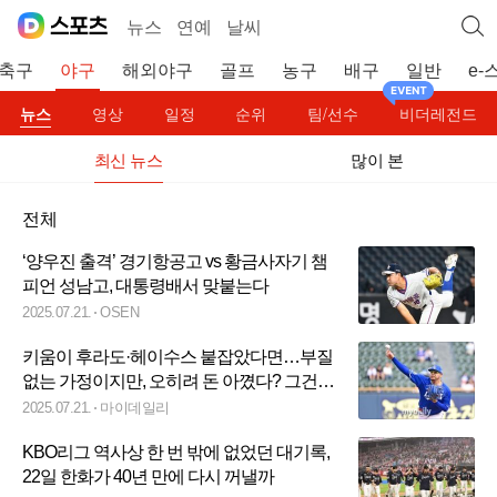
뉴스
연예
날씨
축구
야구
해외야구
골프
농구
배구
일반
e-
뉴스
영상
일정
순위
팀/선수
비더레전드
최신 뉴스
많이 본
전체
‘양우진 출격’ 경기항공고 vs 황금사자기 챔
피언 성남고, 대통령배서 맞붙는다
2025.07.21.
OSEN
키움이 후라도·헤이수스 붙잡았다면…부질
없는 가정이지만, 오히려 돈 아꼈다? 그건
아니더라도 ‘생고생’
2025.07.21.
마이데일리
KBO리그 역사상 한 번 밖에 없었던 대기록,
22일 한화가 40년 만에 다시 꺼낼까