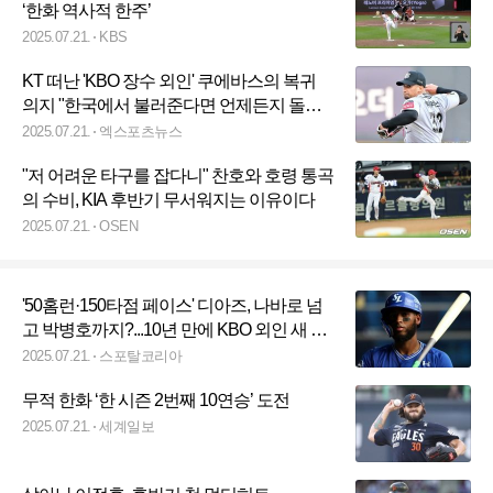
‘한화 역사적 한주’
2025.07.21.
KBS
KT 떠난 'KBO 장수 외인' 쿠에바스의 복귀
의지 "한국에서 불러준다면 언제든지 돌아
온다"
2025.07.21.
엑스포츠뉴스
"저 어려운 타구를 잡다니" 찬호와 호령 통곡
의 수비, KIA 후반기 무서워지는 이유이다
2025.07.21.
OSEN
'50홈런·150타점 페이스' 디아즈, 나바로 넘
고 박병호까지?...10년 만에 KBO 외인 새 역
사 쓰나
2025.07.21.
스포탈코리아
무적 한화 ‘한 시즌 2번째 10연승’ 도전
2025.07.21.
세계일보