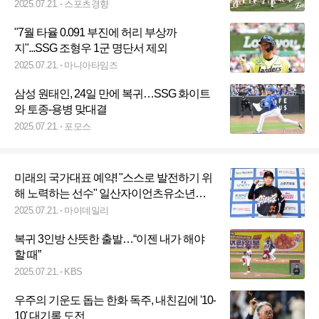
2025.07.21.
스포츠경향
"7월 타율 0.091 부진에 허리 부상까
지"...SSG 조형우 1군 명단서 제외
2025.07.21.
마니아타임즈
삼성 원태인, 24일 만에 복귀…SSG 화이트
와 토종-용병 맞대결
2025.07.21.
포모스
미래의 국가대표 예약! "스스로 발전하기 위
해 노력하는 선수" 일산자이언츠유소년야
구단 이서은, 아쉬운 패배에도 돋보였던 투
2025.07.21.
마이데일리
지 [MD배]
복귀 3인방 산뜻한 출발…“이젠 내가 해야
할 때”
2025.07.21.
KBS
우주의 기운도 돕는 한화 독주, 내친김에 '10-
10' 대기록 도전