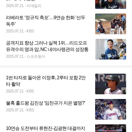
2025.07.21.
이데일리
리베라토 ‘정규직 축포’…9연승 한화 ‘선두
독주’
2025.07.21.
KBS
공격지표 향상 그러나 실책 1위…리드오프
유격수의 명과 암, NC 내야사령관의 성장통
2025.07.21.
스포츠동아
1번 타자로 돌아온 이정후, 2루타 포함 2안
타 활약
2025.07.21.
KBS
불혹 홀드왕 김진성 ‘임찬규가 지은 별명?’
2025.07.21.
KBS
10연승 도전부터 류현진-김광현 대결까지