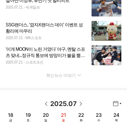
살아난 이정후, 후반기 첫 멀티히트
2025.07.21.
세계일보
SSG랜더스, ‘깜자X랜더스 데이’ 이벤트 성
황리에 마무리
2025.07.21.
MK스포츠
'이게 MOON이 노린 거였다' 야구, 멘탈 스포
츠 맞네...정규직 통보에 방망이가 불을 뿜었
다
2025.07.21.
스포츠조선
최신뉴스 더보기
펼치기
2025
.
07
년월 선택 열기/닫기
이전 날짜
다음 날짜
18
19
20
21
22
23
24
금
토
일
월
화
수
목