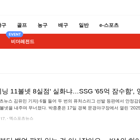
야구
골프
농구
배구
일반
e-스포츠
비더레전드
츠뉴스 김유민 기자) 6월 들어 두 번의 퓨처스리그 선발 등판에서 안정감
 볼넷을 내주며 무너졌다. 박종훈은 17일 경북 문경야구장에서 열린 '202
 3번째 투수로 등판, 3⅔이닝 4피안타(1피홈런) 11볼넷 8실점을 기록했다
.17.
엑스포츠뉴스