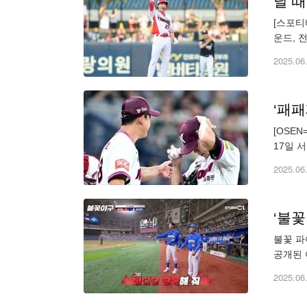
날 때
[스포티
운드, 
베테랑 
2025.06
[OSE
17일 
탈삼진 
2025.06
‘불꽃
불꽃 파
공개된 
했다. 
2025.06