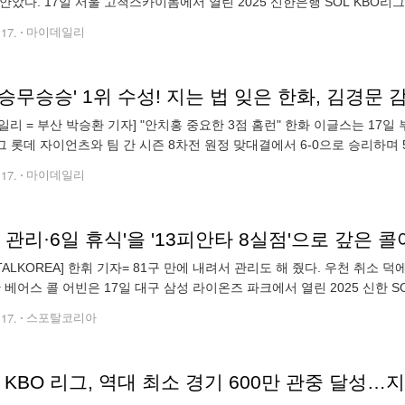
 안았다. 17일 서울 고척스카이돔에서 열린 2025 신한은행 SOL KBO리
탈삼진 4사사구 3실점했다. 투구내용은 압도적이지 않았으나 나쁘지도
.17.
마이데일리
일리 = 부산 박승환 기자] "안치홍 중요한 3점 홈런" 한화 이글스는 17일 
그 롯데 자이언츠와 팀 간 시즌 8차전 원정 맞대결에서 6-0으로 승리하며
 1무를 기록하며 1위 자리를 되찾은 한화가 파죽의 5연승을 달리며 거
.17.
마이데일리
RTALKOREA] 한휘 기자= 81구 만에 내려서 관리도 해 줬다. 우천 취소
산 베어스 콜 어빈은 17일 대구 삼성 라이온즈 파크에서 열린 2025 신한
했으나 2⅔이닝 13피안타(2피홈런) 2볼넷 3탈삼진 8실점으로 부진했다
.17.
스포탈코리아
5 KBO 리그, 역대 최소 경기 600만 관중 달성