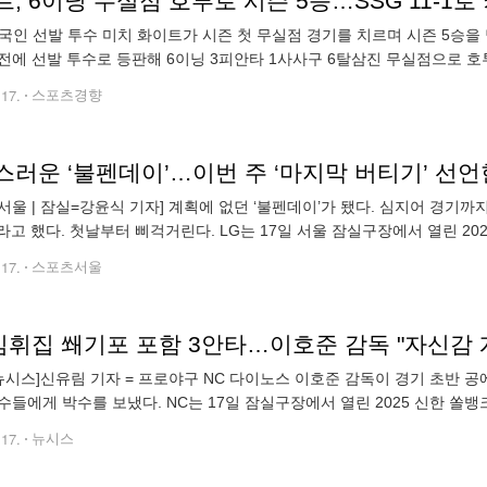
, 6이닝 무실점 호투로 시즌 5승…SSG 11-1로
외국인 선발 투수 미치 화이트가 시즌 첫 무실점 경기를 치르며 시즌 5승을
전에 선발 투수로 등판해 6이닝 3피안타 1사사구 6탈삼진 무실점으로 호투
승을 달렸다. 시즌 5승(2패)째를 수확한 화이트의 투구가 돋보인 경기였다
.17.
스포츠경향
서울 | 잠실=강윤식 기자] 계획에 없던 ‘불펜데이’가 됐다. 심지어 경기까
라고 했다. 첫날부터 삐걱거린다. LG는 17일 서울 잠실구장에서 열린 2025
 패했다. 분위기 반등이 필요했다. 그런데 이번에도 졌다. 더욱이
.17.
스포츠서울
 김휘집 쐐기포 포함 3안타…이호준 감독 "자신감 
뉴시스]신유림 기자 = 프로야구 NC 다이노스 이호준 감독이 경기 초반 공
수들에게 박수를 보냈다. NC는 17일 잠실구장에서 열린 2025 신한 쏠뱅크
이날 승리로 8위 NC는 30승 4무 33패를 기록했고 2연패에서 탈출했다
.17.
뉴시스