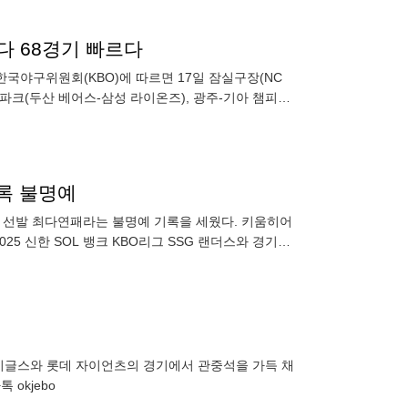
다 68경기 빠르다
 한국야구위원회(KBO)에 따르면 17일 잠실구장(NC
파크(두산 베어스-삼성 라이온즈), 광주-기아 챔피언
기록 불명예
리그 선발 최다연패라는 불명예 기록을 세웠다. 키움히어
5 신한 SOL 뱅크 KBO리그 SSG 랜더스와 경기에
타
 이글스와 롯데 자이언츠의 경기에서 관중석을 가득 채
 okjebo