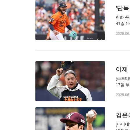
'단독
한화 폰
41승 1
경기 차
2025.06
이제
[스포티
17일 
라이언 
2025.06
[마이데