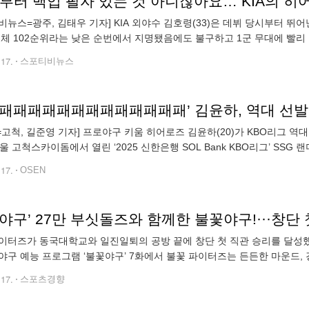
부터 백업 팔자 있는 것 아니잖아요… KIA의 히어
비뉴스=광주, 김태우 기자] KIA 외야수 김호령(33)은 데뷔 당시부터 뛰어
전체 102순위라는 낮은 순번에서 지명됐음에도 불구하고 1군 무대에 빨
그 이상이었다. 김호령은 2015년 103경기, 2016년 124경기에 나갔다
.17.
스포티비뉴스
N=고척, 길준영 기자] 프로야구 키움 히어로즈 김윤하(20)가 KBO리그
서울 고척스카이돔에서 열린 ‘2025 신한은행 SOL Bank KBO리그’ SS
3실점 패배를 기록했다. 1회초 삼자범퇴를 기록한 김윤하는 2회 2
.17.
OSEN
야구’ 27만 부싯돌즈와 함께한 불꽃야구!···창단
이터즈가 동국대학교와 일진일퇴의 공방 끝에 창단 첫 직관 승리를 달성했다
야구 예능 프로그램 ‘불꽃야구’ 7화에서 불꽃 파이터즈는 든든한 마운드, 
이번 승리로 불꽃 파이터즈는 승률 100%, 파죽의 3연승을 기록했다. 불꽃
.17.
스포츠경향