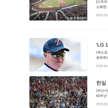
[스포츠
소화한 
관중을 
2025.06
(엑스포
완벽투와
Bank
2025.06
한일
(부산=
60주년
이 '동백
2025.06