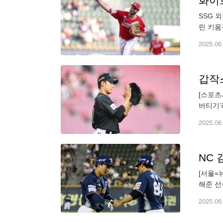
화이트
SSG 
린 키움
고 2연
2025.06
[스포츠
버티기’
한화전서
2025.06
NC
[서울=
해준 선
뒀다. 
2025.06