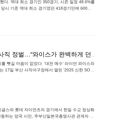
했다. 역대 최소 경기인 350경기, 시즌 일정 48.6%를
는 당시 기준 역대 최소 경기였던 418경기만에 600만
'LG 1.5G 차로 밀어냈다!' 1위 한화, 대전예수 앞세워 사직 정벌…"와이스가 완벽하게 던졌다" [부산 현장]
를 뺏길 마음이 없었다. '대전 예수' 라이언 와이스의
17일 부산 사직야구장에서 열린 '2025 신한 SOL
 이글스와 롯데 자이언츠의 경기에서 한일 수교 정상화
활동하는 양국 시민, 주부산일본국총영사관 관계자 등
bkan