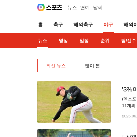
뉴스
연예
날씨
홈
축구
해외축구
야구
해외
뉴스
영상
일정
순위
팀/선수
최신 뉴스
많이 본
(엑스포
11개의
에 팀의
2025.06