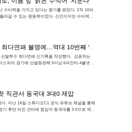
로, 이름 앞 ‘낡은 수식어’ 지운다
난 수비력을 가지고 있다는 평가를 받았다. 2차 10라
리 올라갈 수 있는 원동력이었다. 신인이지만 수비력은
‘패패패패패패패패패패패패패패패’ 김윤하, 역대 선발 최다연패 불명예…역대 10번째 ‘0승 10패’ [오!쎈 고척]
 역대 선발투수 최다연패 신기록을 작성했다. 김윤하는
G 랜더스와의 경기에 선발등판해 5이닝 6피안타 4볼넷 1
 첫 직관서 동국대 3대0 제압
. 지난 16일 스튜디오C1 공식 유튜브 채널을 통해
경기 후반 터진 안타에 힘입어 동국대를 3:0으로 제압