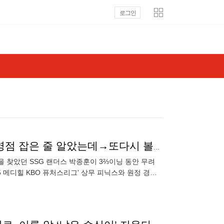
로그인
'3⅔이닝 11볼넷 8실점' 실화냐…SSG '65억 잠수함', 영점 잡은 줄 알았는데→또다시 볼넷에 발목 잡혀 '와르르'
을 찾았던 SSG 랜더스 박종훈이 3⅔이닝 동안 무려
5 메디힐 KBO 퓨처스리그' 상무 피닉스와 원정 경기
. 이