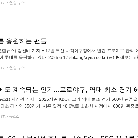
.17.
연합뉴스
를 응원하는 팬들
연합뉴스) 강선배 기자 = 17일 부산 사직야구장에서 열린 프로야구 한화
 롯데를 응원하고 있다. 2025.6.17 sbkang@yna.co.kr (끝) ▶제보는 카톡
.17.
연합뉴스
에도 계속되는 인기…프로야구, 역대 최소 경기 6
뉴스1) 서장원 기자 = 2025시즌 KBO리그가 역대 최소 경기 600만 관중
 최소 경기인 350경기, 시즌 일정 48.6%를 소화한 시점에서 600만 관
7만 7583명이 입장하며 누적 관중 604만 6360명을 기록했
.17.
뉴스1