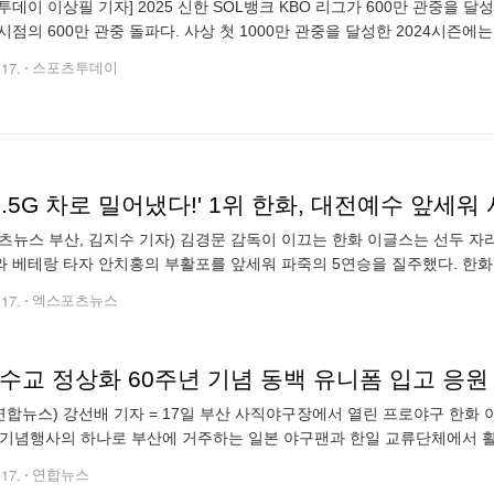
투데이 이상필 기자] 2025 신한 SOL뱅크 KBO 리그가 600만 관중을 달성
시점의 600만 관중 돌파다. 사상 첫 1000만 관중을 달성한 2024시즌에
달성했다. 2025시즌에는 이 기록을 68경기 단축해 경신했다
.17.
스포츠투데이
츠뉴스 부산, 김지수 기자) 김경문 감독이 이끄는 한화 이글스는 선두 자리
 베테랑 타자 안치홍의 부활포를 앞세워 파죽의 5연승을 질주했다. 한화는 
 KBO리그' 롯데 자이언츠와의 팀 간 8차전에서 6-0으로 이겼다. 지난 15
.17.
엑스포츠뉴스
 수교 정상화 60주년 기념 동백 유니폼 입고 응원
연합뉴스) 강선배 기자 = 17일 부산 사직야구장에서 열린 프로야구 한화
 기념행사의 하나로 부산에 거주하는 일본 야구팬과 한일 교류단체에서 
 유니폼'을 착용하고 단체 관람을 하며 롯데를 응원하고 있다. 2025.6.17 s
.17.
연합뉴스