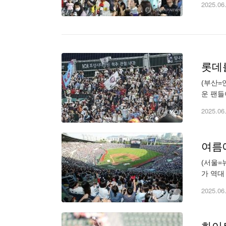
2025.06
롯데
(부산=
운 팬들이
2025.06
여름
(서울=
가 역대
는 총 
2025.06