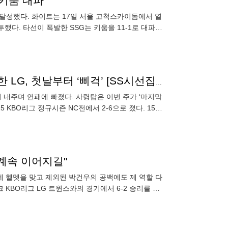
 키움 대파
 달성했다. 화이트는 17일 서울 고척스카이돔에서 열
했다. 타선이 폭발한 SSG는 키움을 11-1로 대파하
.
갑작스러운 ‘불펜데이’…이번 주 ‘마지막 버티기’ 선언한 LG, 첫날부터 ‘삐걱’ [SS시선집중]
지 내주며 연패에 빠졌다. 사령탑은 이번 주가 ‘마지막
 KBO리그 정규시즌 NC전에서 2-6으로 졌다. 15일
계속 이어지길"
에 헬멧을 맞고 제외된 박건우의 공백에도 제 역할 다
 KBO리그 LG 트윈스와의 경기에서 6-2 승리를 거