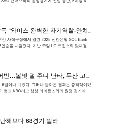
그 SSG 랜더스와의 원정경기에 선발 등판, 5이닝 6피
'승승승무승승' 1위 수성! 지는 법 잊은 한화, 김경문 감독 "와이스 완벽한 자기역할-안치홍 중요한 홈런" [MD부산]
부산 사직구장에서 열린 2025 신한은행 SOL Bank
 5연승을 내달렸다. 지난 주말 LG 트윈스와 맞대결에
'81구 관리·6일 휴식'을 '13피안타 8실점'으로 갚은 콜어빈…볼넷 덜 주니 난타, 두산 고민만 깊어진다
 덕에 6일이나 쉬었다. 그러나 돌아온 결과는 충격적이었
 SOL뱅크 KBO리그 삼성 라이온즈와의 원정 경기에 선
…지난해보다 68경기 빨라