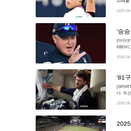
10패를
안타 1
2025.06
[마이데
KBO리
서 1승
2025.06
[SPO
다. 두
발 등판
2025.06
202