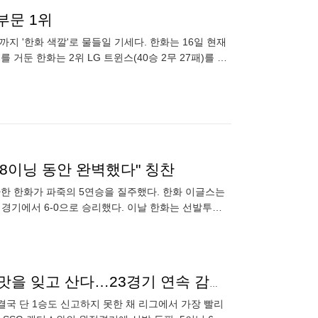
 부문 1위
지 '한화 색깔'로 물들일 기세다. 한화는 16일 현재
 거둔 한화는 2위 LG 트윈스(40승 2무 27패)를 0.5
8이닝 동안 완벽했다" 칭찬
환한 한화가 파죽의 5연승을 질주했다. 한화 이글스는
의 경기에서 6-0으로 승리했다. 이날 한화는 선발투수
번타
김윤하 0승10패보다 충격적인 15연패, 1년째 승리의 맛을 잊고 산다…23경기 연속 감감 무소식[MD고척]
가 결국 단 1승도 신고하지 못한 채 리그에서 가장 빨리