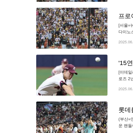
프로
[서울=
다이노스
스필드(
2025.06
'15
[이데일
로즈 2
선발 등
2025.06
롯데
(부산=
운 팬들이