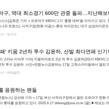
야구, 역대 최소경기 600만 관중 돌파…지난해보
뉴시스]김희준 기자 = 프로야구 KBO리그가 '흥행 대박'을 이어가고 있다.
-LG 트윈스), 사직구장(한화 이글스-롯데 자이언츠), 대구 삼성라이온즈
KT 위즈-KIA 타이거즈), 고척스카이돔(SSG 랜더스-키움 히어로즈)에서
.17.
뉴시스
연패' 키움 2년차 투수 김윤하, 선발 최다연패 신
리 스타in 이석무 기자] 키움히어로즈 2년 차 투수 김윤하(20)가 KBO
년차 투수 김윤하. 사진=연합뉴스김윤하는 17일 고척스카이돔에서 열린 202
판해 5이닝 6피안타 4볼넷 1탈삼진 3실점으로 비교적 호투했다. 하지만 
.17.
이데일리
를 응원하는 팬들
연합뉴스) 강선배 기자 = 17일 부산 사직야구장에서 열린 프로야구 한화
 롯데를 응원하고 있다. 2025.6.17 sbkang@yna.co.kr (끝) ▶제보는 카톡