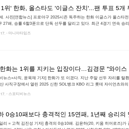
 1위' 한화, 올스타도 '이글스 잔치'...팬 투표 5개
세. 사진[연합뉴스] 프로야구 2025시즌 독주하는 한화 이글스가 올스타전까
무 27패, 승률 6할3푼으로 단독 선두를 달리고 있다. 최근 4경기 연속 승리를
로 앞서고 있다. 2018년 이후 포스트시즌과 인연을 맺지 못했
.17.
마니아타임즈
 한화는 1위를 지키는 입장이다…김경문 "와이스 
비뉴스=사직, 윤욱재 기자] 한화가 또 이겼다. 지난 주말 선두 자리를 탈
부산 사직구장에서 열린 2025 신한 SOL뱅크 KBO 리그 롯데 자이언츠와
와이스가 8이닝을 투구하면서 3피안타 9탈삼진 무실점으로 호투했고 2
.17.
스포티비뉴스
일리 = 고척 김진성 기자] 충격의 0승10패. 김윤하(20, 키움 히어로즈)