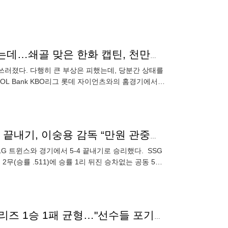
심우준 없는데, 채은성까지? 타격감 올라오는 중이었는데…쇄골 맞은 한화 캡틴, 천만다행 "단순 타박상 소견" [대전 현장]
 쓰러졌다. 다행히 큰 부상은 피했는데, 당분간 상태를
SOL Bank KBO리그 롯데 자이언츠와의 홈경기에서
‘0:1→2:1→2:3→3:3→4:3→4:4→5:4’ 선두 LG 상대로 끝내기, 이숭용 감독 “만원 관중을 만들어 주신 팬분들에게 좋은 선물이 된 것 같다”
LG 트윈스와 경기에서 5-4 끝내기로 승리했다. SSG
패 2무(승률 .511)에 승률 1리 뒤진 승차없는 공동 5위
'0-3→3-3→3-4→4-4→8-4' 빗속의 혈투 벌인 삼성, 시리즈 1승 1패 균형…"선수들 포기하지 않은 덕분" 박진만 엄지척 [MD대구]