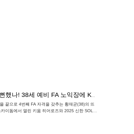
'7연타석 안타→타율 3할 돌파' 황재균 없었으면 어쩔 뻔했나! 38세 예비 FA 노익장에 KT도 5할 승률 넘겼다
을 끝으로 4번째 FA 자격을 갖추는 황재균(38)의 뜨
스카이돔에서 열린 키움 히어로즈와 2025 신한 SOL