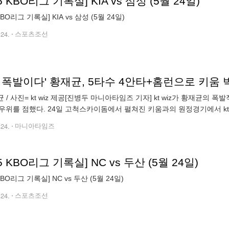
25 KBO리그 기록실] KIA vs 삼성 (5월 24일)
 KBO리그 기록실] KIA vs 삼성 (5월 24일)
.24.
스포츠조선
= kt wiz 제공[진병두 마니아타임즈 기자] kt wiz가 황재균의 폭발적인 타격을 바탕으로 키움 히어로즈를 압도하며 주말
우위를 점했다. 24일 고척스카이돔에서 펼쳐진 키움과의 원정경기에서 kt는
는 시즌 성적을 25승 24패 3무로 끌어올렸다. 반면 키움은 6경
.24.
마니아타임즈
25 KBO리그 기록실] NC vs 두산 (5월 24일)
 KBO리그 기록실] NC vs 두산 (5월 24일)
.24.
스포츠조선