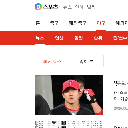
뉴스
연예
날씨
홈
축구
해외축구
야구
해외
뉴스
영상
일정
순위
팀/선수
최신 뉴스
많이 본
(엑스포
다. 애
KBO 
2025.05