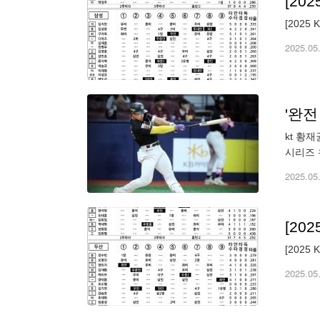
[20
[2025
2025.05
kt 황재균 / 사진
시리즈 
써 kt
2025.05
[20
[2025
2025.05