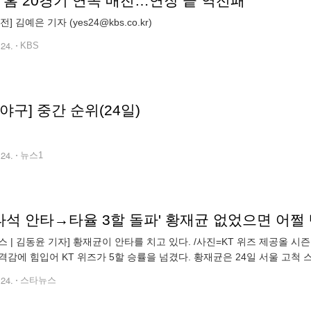
 홈 20경기 연속 매진…연장 끝 역전패
전] 김예은 기자 (yes24@kbs.co.kr)
.24.
KBS
야구] 중간 순위(24일)
.24.
뉴스1
스 | 김동윤 기자] 황재균이 안타를 치고 있다. /사진=KT 위즈 제공올 시즌
격감에 힘입어 KT 위즈가 5할 승률을 넘겼다. 황재균은 24일 서울 고척 
 KBO리그 정규시즌 방문 경기에서 1번 타자 및 1루수로 선발 출전해
.24.
스타뉴스