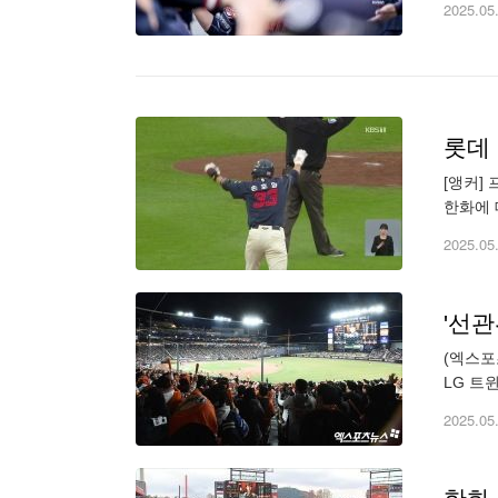
2025.05
롯데
[앵커] 프로야구 롯데의 타력은 
한화에 
고승민과
2025.05
(엑스포
LG 트
령 선거
2025.05