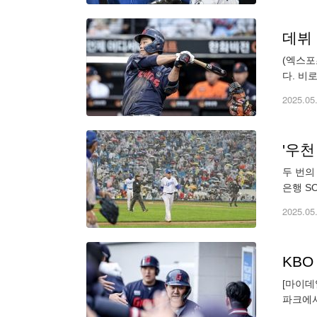
(엑스포
다. 비
볼파크에
2025.05
'우천
두 번의
은행 S
적을 원
2025.05
[마이데
파크에서
환에 성