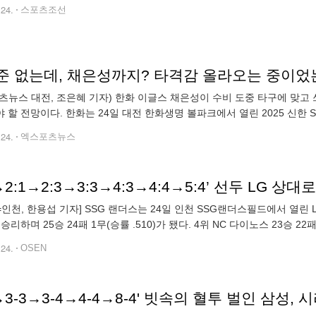
.24.
스포츠조선
츠뉴스 대전, 조은혜 기자) 한화 이글스 채은성이 수비 도중 타구에 맞고
 할 전망이다. 한화는 24일 대전 한화생명 볼파크에서 열린 2025 신한 
0회 끝 6-8 패배를 당했다. 전날 롯데를 꺾고 2위에 복귀했던 한화는 시즌
.24.
엑스포츠뉴스
N=인천, 한용섭 기자] SSG 랜더스는 24일 인천 SSG랜더스필드에서 열린 
승리하며 25승 24패 1무(승률 .510)가 됐다. 4위 NC 다이노스 23승 22
 KT 위즈 25승 24패 3무(승률 .510)와
.24.
OSEN