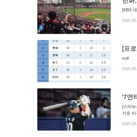
한화,
[KBS 대
2025.05
[프로
null
2025.05
[스타뉴
거운 타
Bank
2025.05