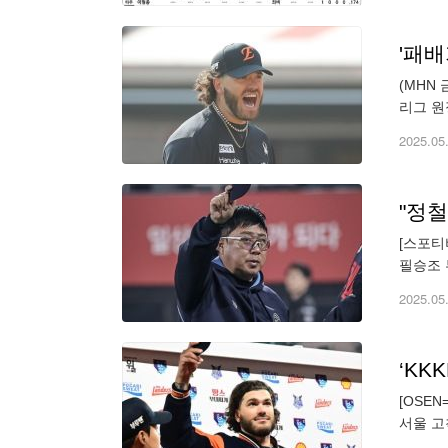
'패배
(MHN
리그 원
시절 작
2025.05
"정
[스포티
필승조 
승리, 
2025.05
[OSE
서울 고
볼넷 9