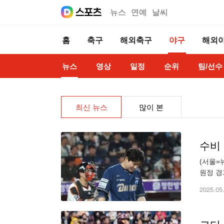
뉴스
연예
날씨
홈
축구
해외축구
야구
해외
뉴스
영상
일정
순위
팀/선수
최신 뉴스
많이 본
수비
(서울=
원정 경
사 주자
2025.05