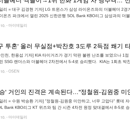
일리 = 대구 김경현 기자] LG 트윈스가 삼성 라이온즈와의 더블헤더 2경기
이온즈 파크에서 열린 2025 신한은행 SOL Bank KBO리그 삼성과의 더블헤
G는 25승 14패를 기록, 2위 자리를 단단히 다졌다. 1위 한
.10.
마이데일리
N=인천, 한용섭 기자] KIA 타이거즈가 경기 막판 불펜 난조를 보였으나 1점
린 SSG 랜더스와 더블헤더 2차전에서 5-4로 승리했다. KIA는 1회초 박
생플라이로 선취점을 올렸다. KIA는 6회 1점 추가했다. 1사
.10.
OSEN
일리 = 수원 박승환 기자] "정철원-김원중 미안하고, 너무 고맙다" 롯데 자
OL Bank KBO리그 KT 위즈와 팀 간 시즌 4차전 원정 맞대결에서 8-5
 1차전까지 취소된 가운데, 오후부터 비가 잦아들면서 2차전은 순
.10.
마이데일리