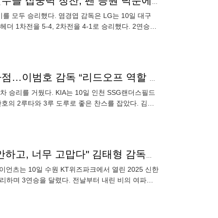
LG, 더블헤더 싹쓸이→1위 한화 1게임 차 맹추격…"선수들 집중력 칭찬, 팬 응원 덕분에 모두 승리" [MD대구]
를 모두 승리했다. 염경엽 감독은 LG는 10일 대구
더 1차전을 5-4, 2차전을 4-1로 승리했다. 2연승을
'112구 투혼' 올러 무실점+박찬호 3도루 2득점 쐐기 타점…이범호 감독 “리드오프 역할 박찬호와 투지 보여준 올러 칭찬해" [오!쎈 인천]
 차 승리를 거뒀다. KIA는 10일 인천 SSG랜더스필드
찬호의 2루타와 3루 도루로 좋은 찬스를 잡았다. 김도
'승승승' 거인의 진격은 계속된다…"정철원-김원중 미안하고, 너무 고맙다" 김태형 감독의 특급찬사 [MD수원]
이언츠는 10일 수원 KT위즈파크에서 열린 2025 신한
로 승리하며 3연승을 달렸다. 전날부터 내린 비의 여파로