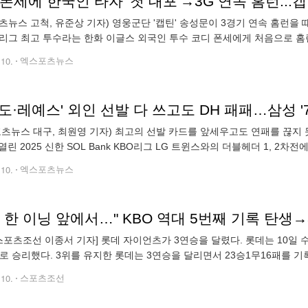
츠뉴스 고척, 유준상 기자) 영웅군단 '캡틴' 송성문이 3경기 연속 홈런을
O리그 최고 투수라는 한화 이글스 외국인 투수 코디 폰세에게 처음으로 홈
일 서울 고척스카이돔에서 열린 2025 신한 SOL Bank KBO리그 한화 이
.10.
엑스포츠뉴스
스포츠뉴스 대구, 최원영 기자) 최고의 선발 카드를 앞세우고도 연패를 끊지
열린 2025 신한 SOL Bank KBO리그 LG 트윈스와의 더블헤더 1, 2차
4로 무릎 꿇었다. 벌써 7연패째다. 시즌 19승1무20패로 승률 5할이
.10.
엑스포츠뉴스
스포츠조선 이종서 기자] 롯데 자이언츠가 3연승을 달렸다. 롯데는 10일 
5로 승리했다. 3위를 유지한 롯데는 3연승을 달리면서 23승1무16패를 기록했
미있는 기록이 나왔다. 마무리투수 김원중은 3점 차
.10.
스포츠조선