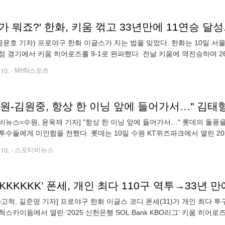
가 뭐죠?' 한화, 키움 꺾고 33년만에 11연승 달
 금윤호 기자) 프로야구 한화 이글스가 지는 법을 잊었다. 한화는 10일 서울
정 경기에서 키움 히어로즈를 9-1로 완파했다. 전날 키움에 역전승하며 2
성한 1992년 이후 약 33년 만에 11연승을 달성했다. 이
.10.
MHN스포츠
철원-김원중, 항상 한 이닝 앞에 들어가서…" 김
비뉴스=수원, 윤욱재 기자] "항상 한 이닝 앞에 들어가서…" 롯데의 돌풍을 
투수들에게 미안함을 전했다. 롯데는 10일 수원 KT위즈파크에서 열린 2025
단독 3위 자리를 사수했다. 올 시즌 전적은 23승 16패 1무
.10.
스포티비뉴스
N=고척, 길준영 기자] 프로야구 한화 이글스 코디 폰세(31)가 개인 최다 
척스카이돔에서 열린 ‘2025 신한은행 SOL Bank KBO리그’ 키움 히어
탈삼진 1실점 승리를 기록했다. 1회말 선두타자 송성문에게 안타를