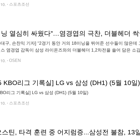
.10.
스포츠조선
N=대구, 손찬익 기자] “2경기 동안 거의 18이닝을 뛰어준 선수들이 많은
윈스 염경엽 감독이 삼성 라이온즈와의 더블헤더 1,2차전을 쓸어 담은 소
성과의 더블헤더 1,2차전 모두 승리로 장식하며 연승은 물론 위닝 시리
.10.
OSEN
25 KBO리그 기록실] LG vs 삼성 (DH1) (5월 10일)
 KBO리그 기록실] LG vs 삼성 (DH1) (5월 10일)
.10.
스포츠조선
오스틴, 타격 훈련 중 어지럼증...삼성전 불참, 1