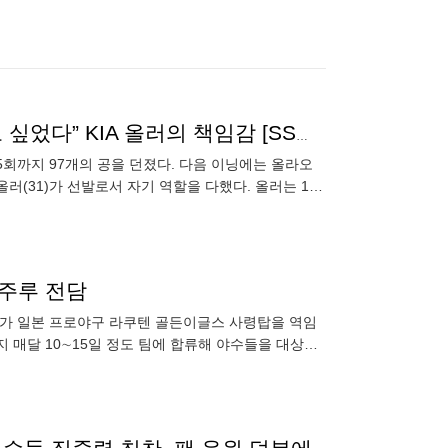
‘투혼의 112구’…“6회까지 던질 수 있다는 걸 보여주고 싶었다” KIA 올러의 책임감 [SS스타]
 5회까지 97개의 공을 던졌다. 다음 이닝에는 올라오
 올러(31)가 선발로서 자기 역할을 다했다. 올러는 10
·주루 전담
지 매달 10∼15일 정도 팀에 합류해 야수들을 대상으
삼성의 오키