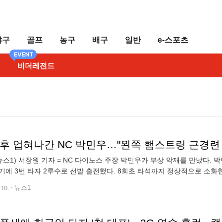
야구
골프
농구
배구
일반
e-스포츠
비더레전드
 후 업혀나간 NC 박민우…"왼쪽 햄스트링 근경련
뉴스1) 서장원 기자 = NC 다이노스 주장 박민우가 부상 악재를 만났다.
기에 3번 타자 2루수로 선발 출전했다. 8회초 타석까지 정상적으로 소화한
 없는 가운데 오명진의 타구를 처리하는 과정에서 왼쪽 다리에 통증을 호
.10.
뉴스1