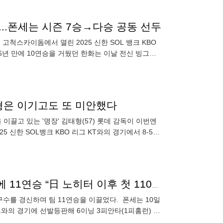
성...폰세는 시즌 7승→다승 공동 선두
 고척스카이돔에서 열린 2025 신한 SOL 뱅크 KBO
6년 만에 10연승을 거뒀던 한화는 이날 전신 빙그레
태형은 이기고도 또 미안했다
이끌고 있는 '명장' 김태형(57) 롯데 감독이 이번엔
 신한 SOL뱅크 KBO 리그 KT와의 경기에서 8-5로
‘KKKKKKKKK’ 폰세, 개인 최다 110구 역투→33년 만에 11연승 “日 노히터 이후 첫 110구, 언제든 팀에 기여하고 싶어” [오!쎈 고척]
투구수를 경신하며 팀 11연승을 이끌었다. 폰세는 10일
로즈와의 경기에 선발등판해 6이닝 3피안타(1피홈런) 2