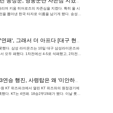
코디 폰세에 한국인 타자 '첫 대포'→3G 연속 홈런...캡틴 송성문, 영웅군단 자존심 지켰다 [고척 현장]
 때리며 키움 히어로즈의 자존심을 지켰다. 특히 올 시
런을 뽑아낸 한국 타자로 이름을 남기게 됐다. 송성문
글스와의
'후라도·레예스' 외인 선발 다 쓰고도 DH 패패…삼성 '7연패', 그래서 더 아프다 [대구 현장]
 못했다. 삼성 라이온즈는 10일 대구 삼성라이온즈파
전에서 모두 패했다. 1차전에선 4-5로 석패했고, 2차전에
"항상 한 이닝 앞에서…" KBO 역대 5번째 기록 탄생→3연승 행진, 사령탑은 왜 '미안하다' 했을까
수원 KT 위즈파크에서 열린 KT 위즈와의 원정경기에
다. KT는 4연패. 18승2무19패가 됐다. 이날 롯데