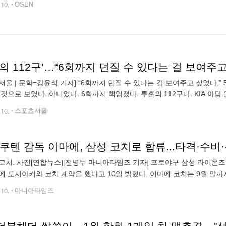
.10.
OSEN
서울 | 문학=강윤식 기자] “6회까지 던질 수 있다는 걸 보여주고 싶었다.”
 것으로 보였다. 아니었다. 6회까지 책임졌다. 투혼의 112구다. KIA 아담
SSG랜더스필드에서 열린 2025 KBO리그 정규시즌 KIA전 6
.10.
스포츠서울
쿠텐 감독 이마에, 삼성 코치로 합류...타격·수비
진[연합뉴스][진병두 마니아타임즈 기자] 프로야구 삼성 라이온즈가 일본 프로야구 라쿠텐 골든이글스 사령탑을 역임
에 도시아키와 코치 계약을 했다고 10일 밝혔다. 이마에 코치는 9월 말까
, 수비, 주루 등을 지도할 예정이다. 이마에 코치는 2024시즌이 끝난 뒤 
.10.
마니아타임즈