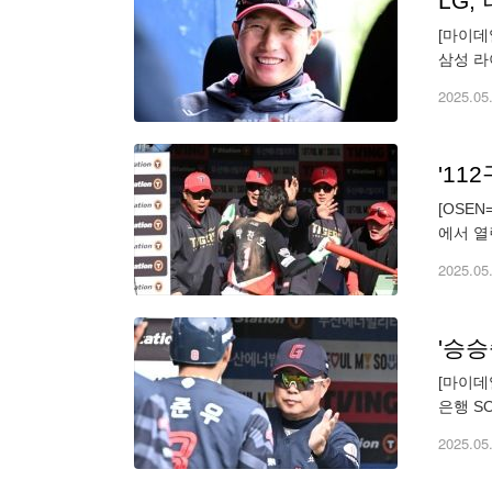
[마이데
삼성 라
달린 L
2025.05
[OSE
에서 열
영이 희
2025.05
[마이데
은행 S
더블헤더
2025.05