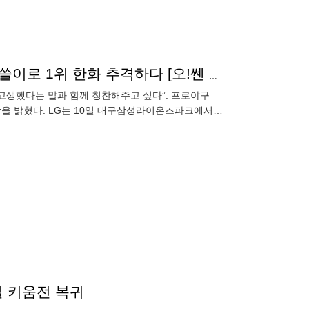
“18이닝 열심히 싸웠다”…염경엽의 극찬, 더블헤더 싹쓸이로 1위 한화 추격하다 [오!쎈 대구]
데 고생했다는 말과 함께 칭찬해주고 싶다”. 프로야구
감을 밝혔다. LG는 10일 대구삼성라이온즈파크에서
즈를 확보했
3일 키움전 복귀