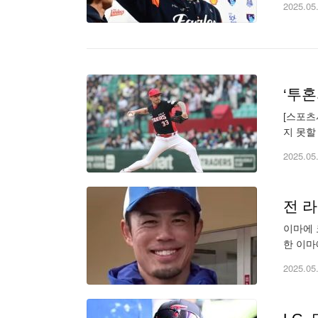
2025.05
[스포츠
지 못할
일 인천
2025.05
전 라
이마에 코치. 사
한 이마
로 타격
2025.05