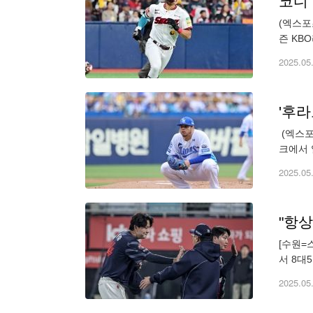
(엑스포
즌 KB
은 10
2025.05
​ (엑
크에서 
선 1-
2025.05
[수원=
서 8대
에는 의
2025.05