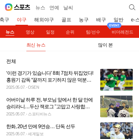
뉴스
연예
날씨
축구
야구
해외야구
골프
농구
배구
일반
e-
뉴스
영상
일정
순위
팀/선수
비더레전드
최신 뉴스
많이 본
전체
‘이런 경기가 있습니다’ 8회 7점차 뒤집었다!
홍원기 감독 “끝까지 포기하지 않은 덕분에
대역전극 만들었다” [오!쎈 고척]
2025.05.07.
OSEN
어버이날 하루 전, 부모님 앞에서 한 달 만에
승리라니…두산 잭로그 "고맙고 사랑합니
다"
2025.05.07.
스포티비뉴스
한화, 20년 만에 9연승… 단독 선두
2025.05.07.
세계일보