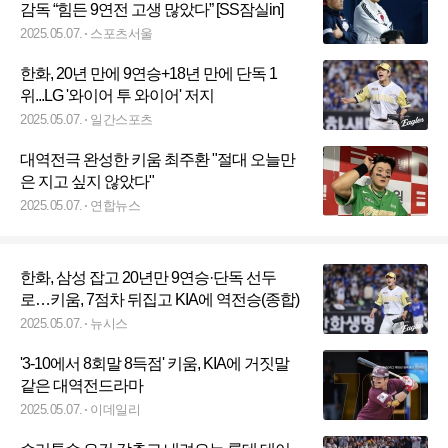
감독 “힘든 9연전 고생 많았다” [SS잠실in]
2025.05.07.
스포츠서울
한화, 20년 만에 9연승+18년 만에 단독 1
위...LG '와이어 투 와이어' 저지
2025.05.07.
일간스포츠
대역전극 완성한 키움 최주환 "절대 오늘만
은 지고 싶지 않았다"
2025.05.07.
연합뉴스
한화, 삼성 잡고 20년만 9연승·단독 선두
로…키움, 7점차 뒤집고 KIA에 역전승(종합)
2025.05.07.
뉴시스
'3-10에서 8회말 8득점' 키움, KIA에 거짓말
같은 대역전드라마
2025.05.07.
이데일리