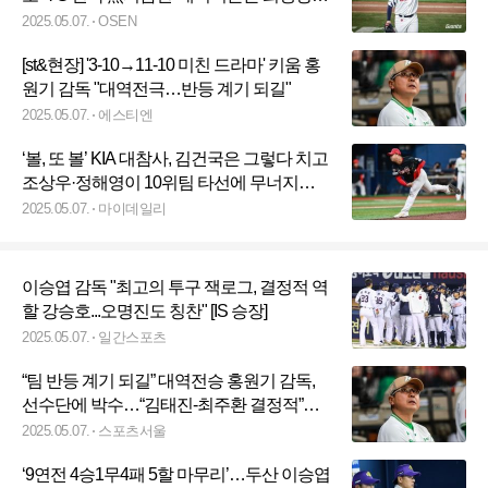
되지 않았다 [오!쎈 부산]
2025.05.07.
OSEN
[st&현장] '3-10→11-10 미친 드라마' 키움 홍
원기 감독 "대역전극…반등 계기 되길"
2025.05.07.
에스티엔
‘볼, 또 볼’ KIA 대참사, 김건국은 그렇다 치고
조상우·정해영이 10위팀 타선에 무너지다
니…머나먼 승률 5할[MD고척]
2025.05.07.
마이데일리
이승엽 감독 "최고의 투구 잭로그, 결정적 역
할 강승호...오명진도 칭찬" [IS 승장]
2025.05.07.
일간스포츠
“팀 반등 계기 되길” 대역전승 홍원기 감독,
선수단에 박수…“김태진-최주환 결정적”
[SS고척in]
2025.05.07.
스포츠서울
‘9연전 4승1무4패 5할 마무리’…두산 이승엽