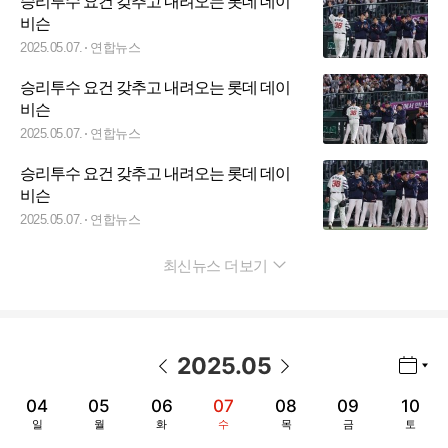
승리투수 요건 갖추고 내려오는 롯데 데이
비슨
2025.05.07.
연합뉴스
승리투수 요건 갖추고 내려오는 롯데 데이
비슨
2025.05.07.
연합뉴스
승리투수 요건 갖추고 내려오는 롯데 데이
비슨
2025.05.07.
연합뉴스
최신뉴스 더보기
펼치기
2025
.
05
년월 선택 열기/닫기
이전 날짜
다음 날짜
04
05
06
07
08
09
10
일
월
화
수
목
금
토