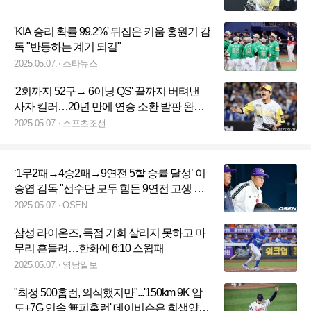
'KIA 승리 확률 99.2%' 뒤집은 키움 홍원기 감
독 "반등하는 계기 되길"
2025.05.07.
스타뉴스
'2회까지 52구→ 6이닝 QS' 끝까지 버텨낸
사자 킬러…20년 만에 연승 소환 발판 완벽
했다
2025.05.07.
스포츠조선
‘1무2패→4승2패→9연전 5할 승률 달성’ 이
승엽 감독 "선수단 모두 힘든 9연전 고생 많
았다"
2025.05.07.
OSEN
삼성 라이온즈, 득점 기회 살리지 못하고 마
무리 흔들려…한화에 6:10 스윕패
2025.05.07.
영남일보
"최정 500홈런, 의식했지만"...'150km 9K 압
도+7G 연속 無피홈런' 데이비슨은 희생양이