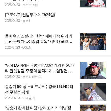
2025.04.23.
스포츠조선
[프로야구] 선발투수 예고(24일)
2025.04.23.
뉴스1
돌아온 신스틸러의 한방, 패패패승 위기의
두산 구했다…이승엽 감독 “김인태 해결사
능력 과시, 칭찬해” [오!쎈 고척]
2025.04.23.
OSEN
‘무적 LG 이래서 강하다’ 700경기의 헌신, 대
타 원샷원킬, 주장의 품격까지…염경엽 감
독이 본 승리 원동력, 베테랑
2025.04.23.
스포티비뉴스
송승기 6이닝 노히트...'투수왕국' LG, NC 타
선 무실점 봉쇄
2025.04.23.
이데일리
“송승기 완벽한 피칭+승리조 자기 이닝 잘