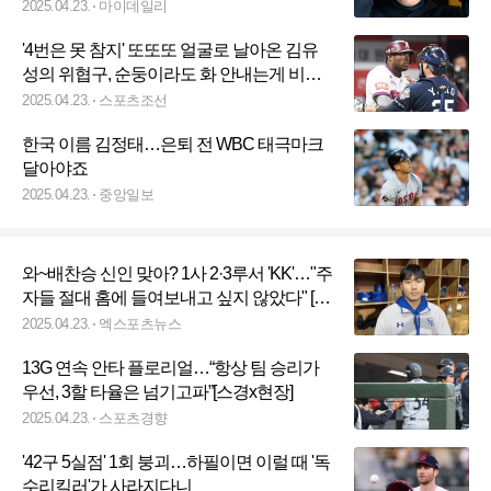
루 등판 이로운 잘 막았다" [MD수원]
2025.04.23.
마이데일리
'4번은 못 참지' 또또또 얼굴로 날아온 김유
성의 위협구, 순둥이라도 화 안내는게 비정
상 [고척현장]
2025.04.23.
스포츠조선
한국 이름 김정태…은퇴 전 WBC 태극마크
달아야죠
2025.04.23.
중앙일보
와~배찬승 신인 맞아? 1사 2·3루서 'KK'…"주
자들 절대 홈에 들여보내고 싶지 않았다" [현
장 인터뷰]
2025.04.23.
엑스포츠뉴스
13G 연속 안타 플로리얼…“항상 팀 승리가
우선, 3할 타율은 넘기고파”[스경x현장]
2025.04.23.
스포츠경향
'42구 5실점' 1회 붕괴…하필이면 이럴 때 '독
수리킬러'가 사라지다니