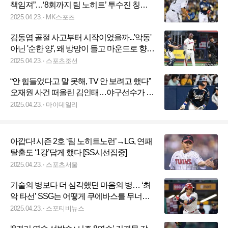
책임져”…‘8회까지 팀 노히트’ 투수진 칭찬
한 염갈량 [MK잠실]
2025.04.23.
MK스포츠
김동엽 골절 사고부터 시작이었을까...'악동'
아닌 '순한 양', 왜 방망이 들고 마운드로 향했
나
2025.04.23.
스포츠조선
“안 힘들었다고 말 못해, TV 안 보려고 했다”
오재원 사건 떠올린 김인태…야구선수가 야
구로 빛나야 멋있다[MD고척]
2025.04.23.
마이데일리
아깝다! 시즌 2호 ‘팀 노히트노런’→LG, 연패
탈출도 ‘1강’답게 했다 [SS시선집중]
2025.04.23.
스포츠서울
기술의 병보다 더 심각했던 마음의 병… ‘최
악 타선’ SSG는 어떻게 쿠에바스를 무너뜨
렸나
2025.04.23.
스포티비뉴스