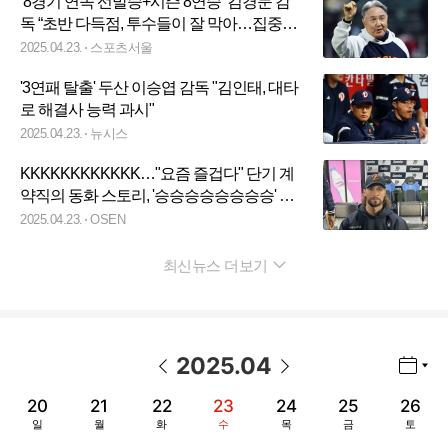
‘8경기 연속 선발승+시즌 8연승’ 김경문 감
독 “초반 다득점, 투수들이 잘 막아…집중력
잃지 않았다” [SS사직in]
2025.04.23.
스포츠서울
'3연패 탈출' 두산 이승엽 감독 "김인태, 대타
로 해결사 능력 과시"
2025.04.23.
뉴시스
KKKKKKKKKKKK…"요즘 즐겁다" 단기 계
약직의 동화 스토리, '승승승승승승승승' 한
화 새 역사 일원이 될 줄이야 [오!쎈 부산]
2025.04.23.
OSEN
최신뉴스 더보기
펼치기
2025
.
04
년월 선택 열기/닫기
이전 날짜
다음 날짜
20
21
22
23
24
25
26
일
월
화
수
목
금
토