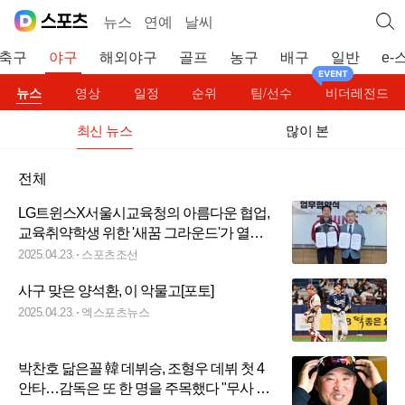
뉴스
연예
날씨
축구
야구
해외야구
골프
농구
배구
일반
e-
뉴스
영상
일정
순위
팀/선수
비더레전드
최신 뉴스
많이 본
전체
LG트윈스X서울시교육청의 아름다운 협업,
교육취약학생 위한 '새꿈 그라운드'가 열렸
다[오피셜]
2025.04.23.
스포츠조선
사구 맞은 양석환, 이 악물고[포토]
2025.04.23.
엑스포츠뉴스
박찬호 닮은꼴 韓 데뷔승, 조형우 데뷔 첫 4
안타…감독은 또 한 명을 주목했다 "무사 만