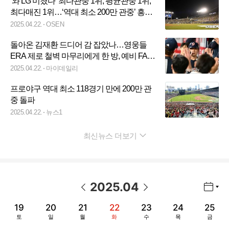
‘와 LG 미쳤다’ 최다관중 1위, 평균관중 1위,
최다매진 1위…‘역대 최소 200만 관중’ 흥행
중심에 서다 [공식발표]
2025.04.22.
OSEN
돌아온 김재환 드디어 감 잡았나…영웅들
ERA 제로 철벽 마무리에게 한 방, 예비 FA
거포 갈 길 멀다[MD고척]
2025.04.22.
마이데일리
프로야구 역대 최소 118경기 만에 200만 관
중 돌파
2025.04.22.
뉴스1
최신뉴스 더보기
펼치기
2025
.
04
년월 선택 열기/닫기
이전 날짜
다음 날짜
19
20
21
22
23
24
25
토
일
월
화
수
목
금