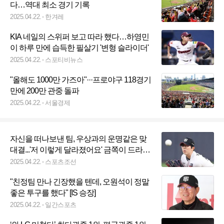
다…역대 최소 경기 기록
2025.04.22.
한겨레
KIA 네일의 스위퍼 보고 따라 했다…하영민
이 하루 만에 습득한 필살기 '변형 슬라이더'
2025.04.22.
스포티비뉴스
"올해도 1000만 가즈아"···프로야구 118경기
만에 200만 관중 돌파
2025.04.22.
서울경제
자신을 떠나보낸 팀, 우상과의 운명같은 맞
대결...'저 이렇게 달라졌어요' 금쪽이 드라마
가 완성됐다
2025.04.22.
스포츠조선
"친정팀 만나 긴장했을 텐데, 오원석이 정말
좋은 투구를 했다" [IS 승장]
2025.04.22.
일간스포츠