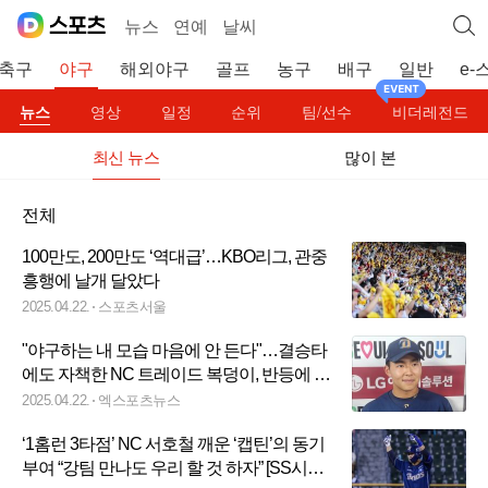
뉴스
연예
날씨
축구
야구
해외야구
골프
농구
배구
일반
e-
뉴스
영상
일정
순위
팀/선수
비더레전드
최신 뉴스
많이 본
전체
100만도, 200만도 ‘역대급’…KBO리그, 관중
흥행에 날개 달았다
2025.04.22.
스포츠서울
"야구하는 내 모습 마음에 안 든다"…결승타
에도 자책한 NC 트레이드 복덩이, 반등에 성
공할까 [잠실 인터뷰]
2025.04.22.
엑스포츠뉴스
‘1홈런 3타점’ NC 서호철 깨운 ‘캡틴’의 동기
부여 “강팀 만나도 우리 할 것 하자” [SS시선