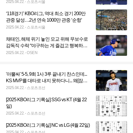
집중]
2025.04.22.
스포츠서울
‘118경기’ KBO리그, 역대 최소 경기 200만
관중 달성…2년 연속 1000만 관중 ‘순항’
2025.04.22.
스포츠서울
채태인, 해체 위기 놓인 모교 위해 무보수로
감독직 수락 “야구하는 게 즐겁고 행복하다
는 생각 들게끔 가르칠 것”
2025.04.22.
OSEN
'아뿔싸' 5-5, 9회 1사 3루 끝내기 찬스인데...
KS MVP를 대타로 내지 못하다니... 왜[잠실
현장]
2025.04.22.
스포츠조선
[2025 KBO리그 기록실] SSG vs KT (4월 22
일)
2025.04.22.
스포츠조선
[2025 KBO리그 기록실] NC vs LG (4월 22일)
2025.04.22.
스포츠조선