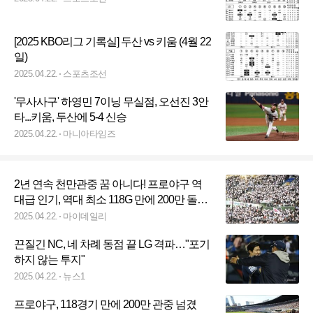
[2025 KBO리그 기록실] 두산 vs 키움 (4월 22
일)
2025.04.22.
스포츠조선
'무사사구' 하영민 7이닝 무실점, 오선진 3안
타...키움, 두산에 5-4 신승
2025.04.22.
마니아타임즈
2년 연속 천만관중 꿈 아니다! 프로야구 역
대급 인기, 역대 최소 118G 만에 200만 돌
파…42% 매진 미쳤다 [MD수원]
2025.04.22.
마이데일리
끈질긴 NC, 네 차례 동점 끝 LG 격파…"포기
하지 않는 투지"
2025.04.22.
뉴스1
프로야구, 118경기 만에 200만 관중 넘겼