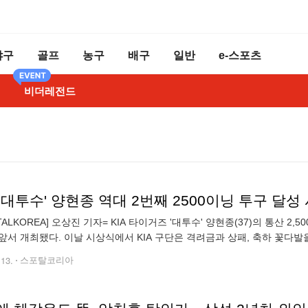
야구
골프
농구
배구
일반
e-스포츠
비더레전드
, '대투수' 양현종 역대 2번째 2500이닝 투구 달
TALKOREA] 오상진 기자= KIA 타이거즈 '대투수' 양현종(37)의 통산 2
앞서 개최됐다. 이날 시상식에서 KIA 구단은 격려금과 상패, 축하 꽃다발
원이 기념패와 축하 꽃다발을 각각 전달했다. 한편 양현종은 지난해
.13.
스포탈코리아