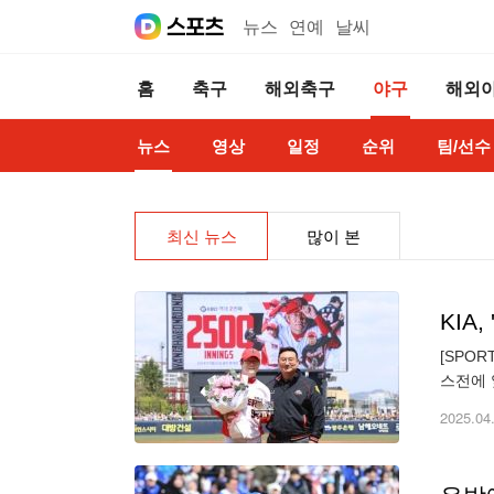
뉴스
연예
날씨
홈
축구
해외축구
야구
해외
뉴스
영상
일정
순위
팀/선수
최신 뉴스
많이 본
KIA
[SPOR
스전에 
기운영위
2025.04