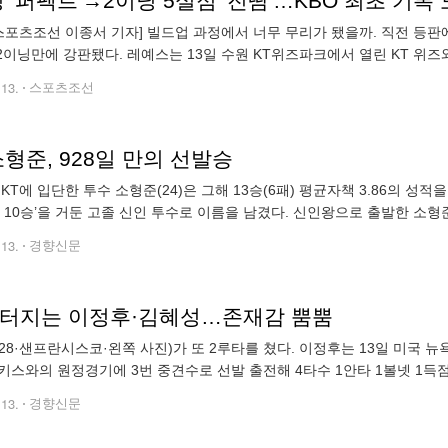
 '퍼펙트'→2이닝 5실점 '진땀'…KBO 최초 기
스포츠조선 이종서 기자] 빌드업 과정에서 너무 무리가 됐을까. 직전 등
가 2이닝만에 강판됐다. 레예스는 13일 수원 KT위즈파크에서 열린 KT 위
2개 5실점을 기록했다. 총 투구수는 54개. 올해 스프링캠프
.13.
스포츠조선
소형준, 928일 만의 선발승
 KT에 입단한 투수 소형준(24)은 그해 13승(6패) 평균자책 3.86의 성적을
발 10승’을 거둔 고졸 신인 투수로 이름을 남겼다. 신인왕으로 출발한 소형준은
대 에이스로 무럭무럭 성장했다. 순항하던 소형준은 네 번
.13.
경향신문
 터지는 이정후·김혜성…존재감 뿜뿜
28·샌프란시스코·왼쪽 사진)가 또 2루타를 쳤다. 이정후는 13일 미국
키스와의 원정경기에 3번 중견수로 선발 출전해 4타수 1안타 1볼넷 1득점을 
시즌 8개째인 우월 2루타를 쳐 시카고 컵스 타일 터커(7개)에 앞서 이 부
.13.
경향신문