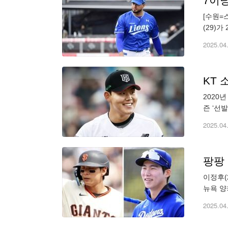
7이닝
[수원=
(29)
4사구 
2025.04
KT 
2020년
즌 ‘선
의 차세
2025.04
팡팡
이정후(
뉴욕 양
에서 올
2025.04