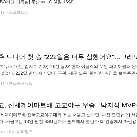
 KBO리그 기록실] 두산 vs LG (4월 13일)
.13.
스포츠조선
츠뉴스 대전, 김지수 기자) '대전 왕자' 한화 이글스의 우완 파이어볼러 문
 넣었다. 222일 만의 승리였다. 구위, 제구 모두 '완벽'한 피칭을 보여주
 볼파크에서 열린 2025 신한 SOL Bank KBO리그 키움 히어로즈와의
.13.
엑스포츠뉴스
고, 신세계이마트배 고교야구 우승...박지성 MV
 신세계이마트배 전국고교야구대회 우승 서울고 선수단. 사진[연합뉴스] 
다. 서울고는 13일 인천 SSG랜더스 필드에서 열린 대회 결승에서 마산
승으로 서울고는 장학금 3천만원을 획득했다. 서울고의 박지성은 이날 두
.13.
마니아타임즈