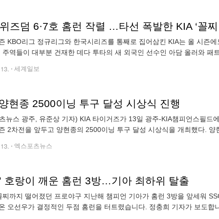
위즈덤 6·7호 홈런 작렬 …타선 폭발한 KIA ‘꼴찌
즌 KBO리그 정규리그와 한국시리즈를 통째로 집어삼킨 KIA는 올 시즌에도
승 주역들이 대부분 건재한 데다 투타의 새 외국인 선수인 아담 올러와 패
을 열자 KIA의 행보는 우승후보답지 못했다. 지난 시즌 KIA의 간판타자이
.13.
세계일보
, 양현종 2500이닝 투구 달성 시상식 진행
츠뉴스 광주, 유준상 기자) KIA 타이거즈가 13일 광주-KIA챔피언스필드에서 
즌 2차전을 앞두고 양현종의 2500이닝 투구 달성 시상식을 개최했다. 양
그 역대 2번째 2500이닝(1호 송진우)을 달성했다. 동시에 KBO리그
.13.
엑스포츠뉴스
’ 호랑이 깨운 홈런 3방…기아 최하위 탈출
 꼴찌까지 떨어졌던 프로야구 지난해 챔피언 기아가 홈런 3방을 앞세워 SS
온 오선우가 결정적인 두점 홈런을 터트렸습니다. 정충희 기자가 보도합니다
트립니다. 위즈덤의 시즌 6호 홈런입니다. 2대 2로 맞선 5회에는 주자 한