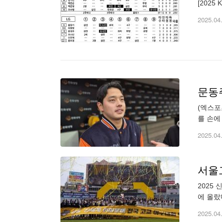
[2025
2025.04
(엑스포
를 손에
한화생명
2025.04
서울
2025
에 올랐
이번 우
2025.04