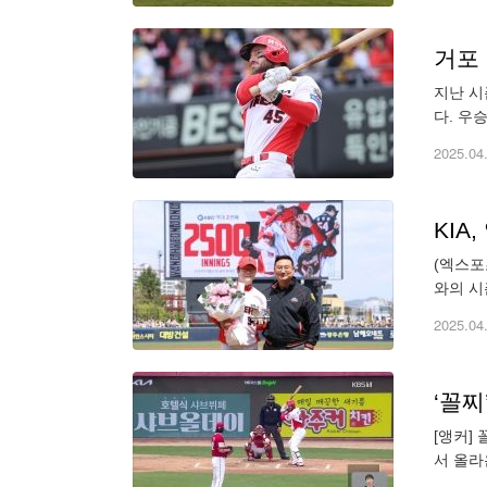
거포 
지난 시
다. 우
나 뚜껑
2025.04
KIA
(엑스포
와의 시
KBO리
2025.04
‘꼴찌
[앵커]
서 올라
런을 터