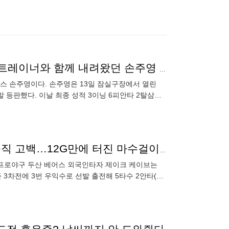
"손주영 특이사항 없다"…악천후 때문에 걱정했는데, 트레이너와 함께 내려왔던 손주영 '이상 無' [잠실 현장]
이스 손주영이다. 손주영은 13일 잠실구장에서 열린
 선발 등판했다. 이날 최종 성적 3이닝 6피안타 2탈삼진
“난 지금껏 생존을 했다, 못해서” ML 45홈런 강타자 솔직 고백…12G만에 터진 마수걸이포, 효자 외인 꿈꾸다 [오!쎈 잠실]
.” 프로야구 두산 베어스 외국인타자 제이크 케이브는
즌 3차전에 3번 우익수로 선발 출전해 5타수 2안타(1