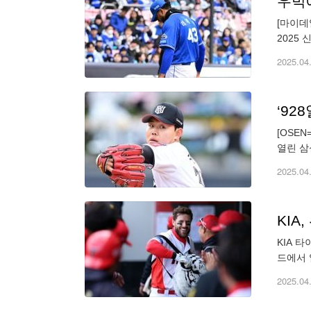
[마이데
2025
떠안았다
2025.04
‘92
[OSE
열린 삼
수원 두
2025.04
KIA
KIA 
드에서 
선발 타
2025.04