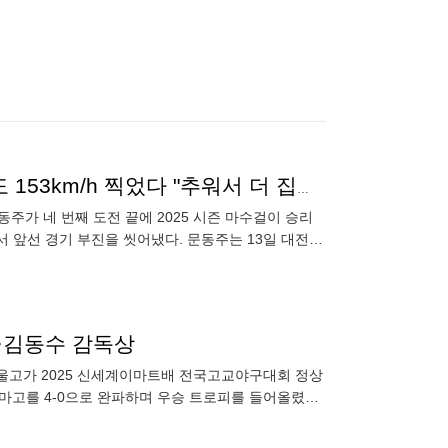
문동주 드디어 첫 승 "222일은 너무 심했어요"…그래도 153km/h 찍었다 "추워서 더 집중" [대전 인터뷰]
동주가 네 번째 도전 끝에 2025 시즌 마수걸이 승리
면서 앞선 경기 부진을 씻어냈다. 문동주는 13일 대전
P·김동수 감독상
서울고가 2025 신세계이마트배 전국고교야구대회 정상
용마고를 4-0으로 완파하며 우승 트로피를 들어올렸다.
 번째 투수로 등판