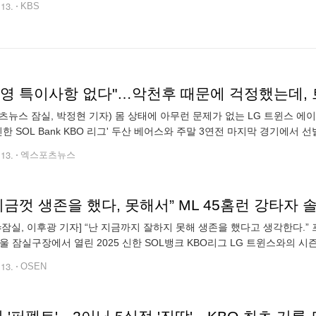
.13.
KBS
츠뉴스 잠실, 박정현 기자) 몸 상태에 아무런 문제가 없는 LG 트윈스 에
5 신한 SOL Bank KBO 리그' 두산 베어스와 주말 3연전 마지막 경기에서
6실점으로 패전 투수가 됐다. 팀은 2-9로 완패했다. 이날 잠실구장에는
.13.
엑스포츠뉴스
N=잠실, 이후광 기자] “난 지금까지 잘하지 못해 생존을 했다고 생각한다
서울 잠실구장에서 열린 2025 신한 SOL뱅크 KBO리그 LG 트윈스와의 시
4타점 2득점 원맨쇼를 펼치며 팀의 9-2 완승 및 4연패 탈출을 이끌었다
.13.
OSEN