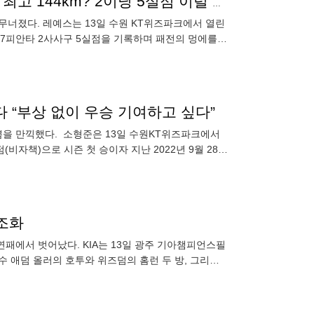
우박에 체감온도 뚝, 악천후 탓인가…삼성 2년차 외인 최고 144km? 2이닝 5실점 이럴 수가 'ERA 4.50 폭등' [MD수원]
 무너졌다. 레예스는 13일 수원 KT위즈파크에서 열린
이닝 7피안타 2사사구 5실점을 기록하며 패전의 멍에를
다 “부상 없이 우승 기여하고 싶다”
 기쁨을 만끽했다. 소형준은 13일 수원KT위즈파크에서
비자책)으로 시즌 첫 승이자 지난 2022년 9월 28일
 조화
연패에서 벗어났다. KIA는 13일 광주 기아챔피언스필
투수 애덤 올러의 호투와 위즈덤의 홈런 두 방, 그리고
추락했