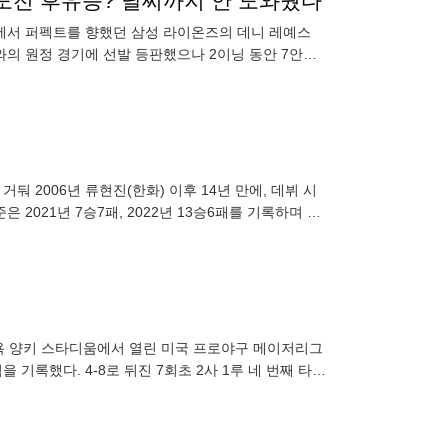
록 도전 후유증? 날씨까지 안 도와줬다
판에서 퍼펙트를 향했던 삼성 라이온즈의 데니 레예스
즈와의 원정 경기에 선발 등판했으나 2이닝 동안 7안타
 거둬 2006년 류현진(한화) 이후 14년 만에, 데뷔 시
 2021년 7승7패, 2022년 13승6패를 기록하며 KT
 뉴욕 양키 스타디움에서 열린 미국 프로야구 메이저리그
기록했다. 4-8로 뒤진 7회초 2사 1루 네 번째 타석
문