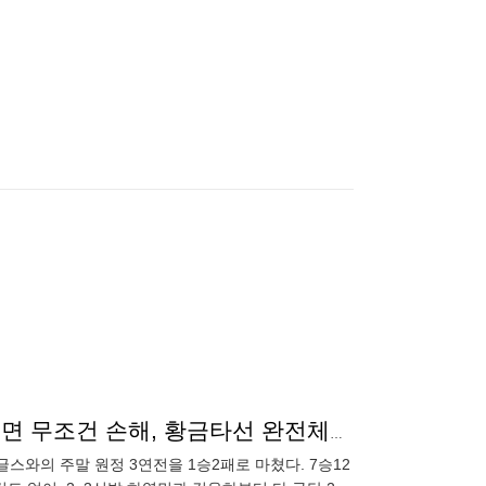
영웅들 카디네스+이주형 없으면 한계 명확하다…아프면 무조건 손해, 황금타선 완전체만이 살 길
글스와의 주말 원정 3연전을 1승2패로 마쳤다. 7승12