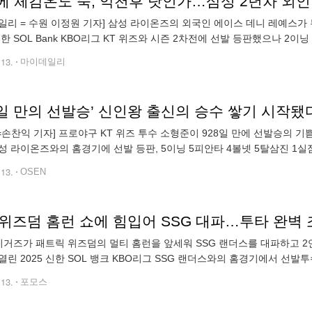
일리 = 수원 이정원 기자] 삼성 라이온즈의 외국인 에이스 데니 레예스가
 신한 SOL Bank KBO리그 KT 위즈와 시즌 2차전에 선발 등판했으나 2
. 이날 경기 전부터 많은 비, 강풍과 싸우며 경기를 준비해야 했던 레예
.13.
마이데일리
8일 만의 선발승’ 신인왕 출신의 승수 쌓기 시작됐
N=손찬익 기자] 프로야구 KT 위즈 투수 소형준이 928일 만에 선발승의
성 라이온즈와의 홈경기에 선발 등판, 5이닝 5피안타 4볼넷 5탈삼진 1실점(
산전 이후 928일 만에 선발승을 장식했다. KT는 선발 소형준의
.13.
OSEN
, 위즈덤 홈런 쇼에 힘입어 SSG 대파…투타 완벽
타이거즈가 패트릭 위즈덤의 멀티 홈런을 앞세워 SSG 랜더스를 대파하고 2
열린 2025 신한 SOL 뱅크 KBO리그 SSG 랜더스와의 홈경기에서 선발
자 전원 안타를 기록하며 11-5로 승리했다. 최근 부진하며 최하위까지 
.13.
포모스