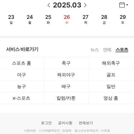
2025
.
03
년월 선택 열기/닫기
이전 날짜
다음 날짜
23
24
25
26
27
28
29
일
월
화
수
목
금
토
서비스 바로가기
뉴스
연예
스포츠
스포츠 홈
축구
해외축구
야구
해외야구
골프
농구
배구
일반
e-스포츠
칼럼/카툰
영상 홈
로그인
공지사항
전체보기
이용약관
·
기사배열책임자 : 임광욱
·
청소년보호책임자 : 이호원