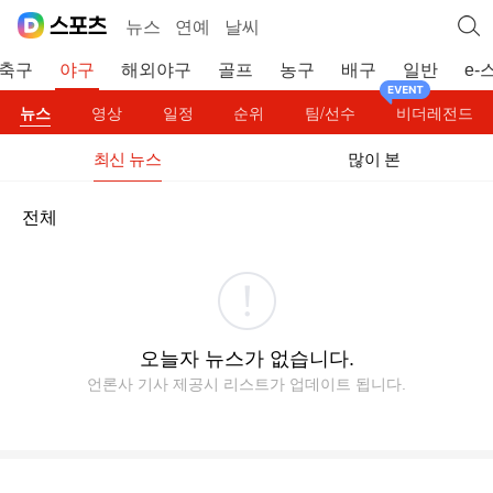
뉴스
연예
날씨
축구
야구
해외야구
골프
농구
배구
일반
e-
뉴스
영상
일정
순위
팀/선수
비더레전드
최신 뉴스
많이 본
전체
오늘자 뉴스가 없습니다.
언론사 기사 제공시 리스트가 업데이트 됩니다.