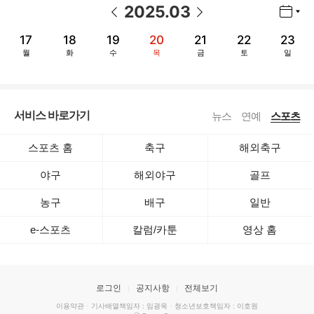
2025
.
03
년월 선택 열기/닫기
이전 날짜
다음 날짜
17
18
19
20
21
22
23
월
화
수
목
금
토
일
서비스 바로가기
뉴스
연예
스포츠
스포츠 홈
축구
해외축구
야구
해외야구
골프
농구
배구
일반
e-스포츠
칼럼/카툰
영상 홈
로그인
공지사항
전체보기
이용약관
·
기사배열책임자 : 임광욱
·
청소년보호책임자 : 이호원