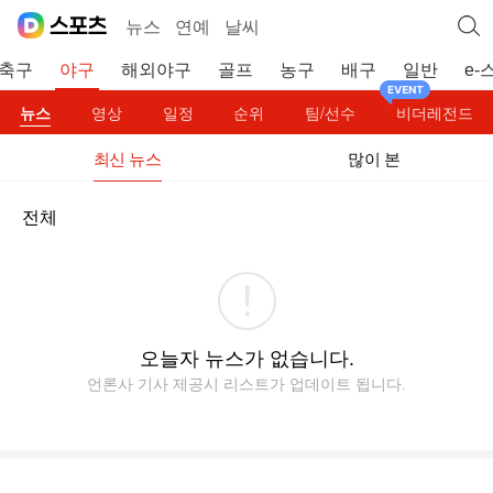
뉴스
연예
날씨
축구
야구
해외야구
골프
농구
배구
일반
e-
뉴스
영상
일정
순위
팀/선수
비더레전드
최신 뉴스
많이 본
전체
오늘자 뉴스가 없습니다.
언론사 기사 제공시 리스트가 업데이트 됩니다.