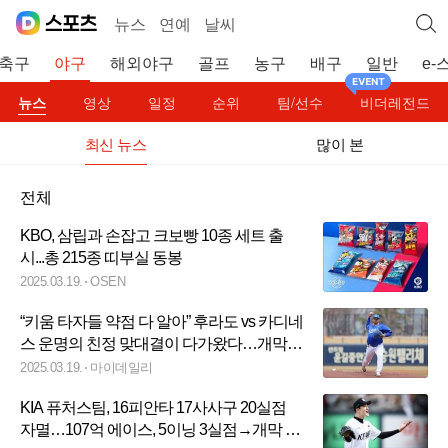
뉴스
연예
날씨
축구
야구
해외야구
골프
농구
배구
일반
e-
뉴스
영상
일정
순위
팀/선수
비더레전드
최신 뉴스
많이 본
전체
KBO, 삼립과 손잡고 크보빵 10종 세트 출
시...총 215종 띠부실 동봉
2025.03.19.
OSEN
“키움 타자들 약점 다 알아” 후라도 vs 카디네
스 운명의 친정 맞대결이 다가왔다…개막전
최고 빅매치
2025.03.19.
마이데일리
KIA 퓨처스팀, 16피안타 17사사구 20실점
자멸…107억 에이스, 5이닝 3실점→개막 준