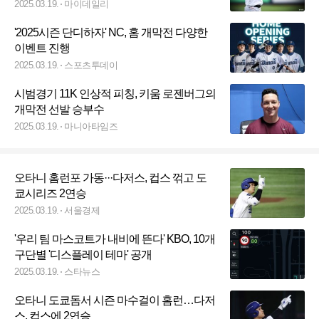
비 완료
2025.03.19.
마이데일리
'2025시즌 단디하자' NC, 홈 개막전 다양한
이벤트 진행
2025.03.19.
스포츠투데이
시범경기 11K 인상적 피칭, 키움 로젠버그의
개막전 선발 승부수
2025.03.19.
마니아타임즈
오타니 홈런포 가동···다저스, 컵스 꺾고 도
쿄시리즈 2연승
2025.03.19.
서울경제
'우리 팀 마스코트가 내비에 뜬다' KBO, 10개
구단별 '디스플레이 테마' 공개
2025.03.19.
스타뉴스
오타니 도쿄돔서 시즌 마수걸이 홈런…다저
스, 컵스에 2연승