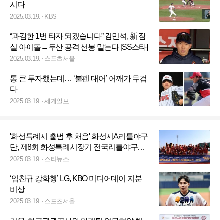
시다
2025.03.19.
KBS
“과감한 1번 타자 되겠습니다” 김민석, 新 잠
실 아이돌→두산 공격 선봉 맡는다 [SS스타]
2025.03.19.
스포츠서울
통 큰 투자했는데… ‘불펜 대어’ 어깨가 무겁
다
2025.03.19.
세계일보
'화성특례시 출범 후 처음' 화성시A리틀야구
단, 제8회 화성특례시장기 전국리틀야구대
회 우승
2025.03.19.
스타뉴스
‘임찬규 강화행’ LG, KBO 미디어데이 지분
비상
2025.03.19.
스포츠서울