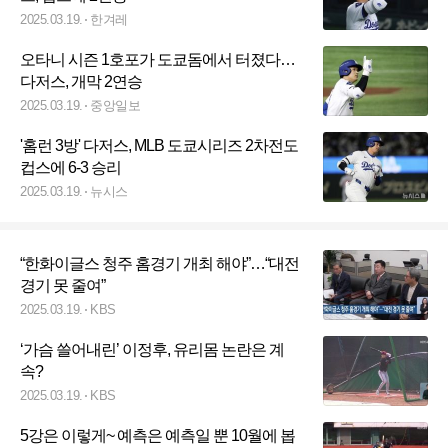
2025.03.19.
한겨레
오타니 시즌 1호포가 도쿄돔에서 터졌다…
다저스, 개막 2연승
2025.03.19.
중앙일보
'홈런 3방' 다저스, MLB 도쿄시리즈 2차전도
컵스에 6-3 승리
2025.03.19.
뉴시스
“한화이글스 청주 홈경기 개최 해야”…“대전
경기 못 줄여”
2025.03.19.
KBS
‘가슴 쓸어내린’ 이정후, 유리몸 논란은 계
속?
2025.03.19.
KBS
5강은 이렇게~ 예측은 예측일 뿐 10월에 봅