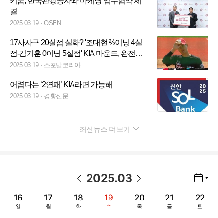
키움, 한국관광공사와 마케팅 업무협약 체
결
2025.03.19.
OSEN
17사사구 20실점 실화? '조대현 ⅔이닝 4실
점-김기훈 0이닝 5실점' KIA 마운드, 완전히
무너졌다...4연패+최하위 '굴욕'
2025.03.19.
스포탈코리아
어렵다는 ‘2연패’ KIA라면 가능해
2025.03.19.
경향신문
최신뉴스 더보기
펼치기
2025
.
03
년월 선택 열기/닫기
이전 날짜
다음 날짜
16
17
18
19
20
21
22
일
월
화
수
목
금
토