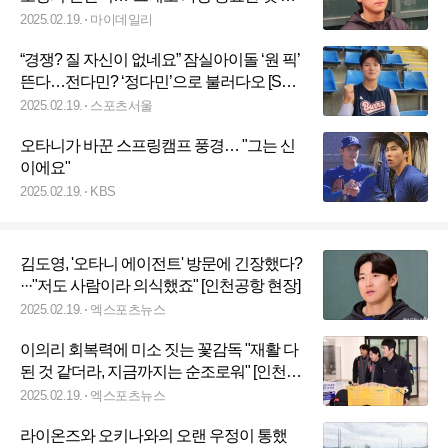
다" 오직 KIA 생각뿐 [MD인천공항]
2025.02.19.
마이데일리
“경쟁? 질 자신이 없네요” 잠실아이돌 ‘원 픽’
뜬다…전다민? ‘정다민’으로 불러다오 [SS
포커스]
2025.02.19.
스포츠서울
오타니가 바꾼 스프링캠프 풍경… "그는 신
이에요"
2025.02.19.
KBS
김도영, '오타니 에이전트' 방문에 긴장했다?
···"저도 사람이라 의식했죠" [인천공항 현장]
2025.02.19.
엑스포츠뉴스
이의리 회복력에 미소 짓는 꽃감독 "재활 다
된 것 같더라, 지금까지는 순조로워" [인천공
항 현장]
2025.02.19.
엑스포츠뉴스
라이온즈와 오키나와의 오랜 우정이 통했