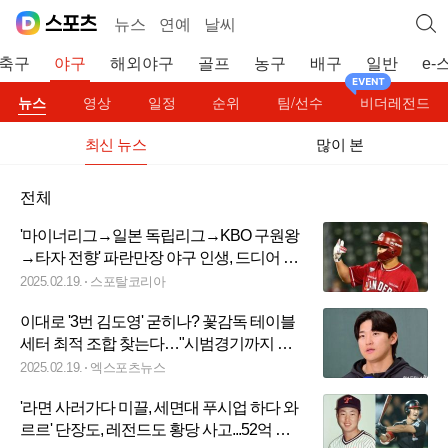
뉴스
연예
날씨
축구
야구
해외야구
골프
농구
배구
일반
e-
뉴스
영상
일정
순위
팀/선수
비더레전드
최신 뉴스
많이 본
전체
'마이너리그→일본 독립리그→KBO 구원왕
→타자 전향' 파란만장 야구 인생, 드디어 정
착할까...2차 홍백전서 연타석 홈런 '작렬'
2025.02.19.
스포탈코리아
이대로 '3번 김도영' 굳히나? 꽃감독 테이블
세터 최적 조합 찾는다…"시범경기까지 타
순 고민"
2025.02.19.
엑스포츠뉴스
'라면 사러가다 미끌, 세면대 푸시업 하다 와
르르' 단장도, 레전드도 황당 사고...52억 마