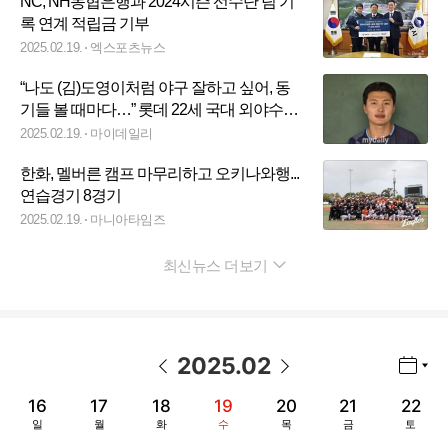
NC, NH농협은행과 2024시즌 선수단 팀 기
록 연계 적립금 기부
2025.02.19.
엑스포츠뉴스
“나도 (김)도영이처럼 야구 잘하고 싶어, 동
기들 볼 때마다…” 롯데 22세 국대 외야수의
성장동력은 건강한 마인드[MD타이난]
2025.02.19.
마이데일리
한화, 멜버른 캠프 마무리하고 오키나와행...
연습경기 8경기
2025.02.19.
마니아타임즈
최신뉴스 더보기
펼치기
2025
.
02
년월 선택 열기/닫기
이전 날짜
다음 날짜
16
17
18
19
20
21
22
일
월
화
수
목
금
토