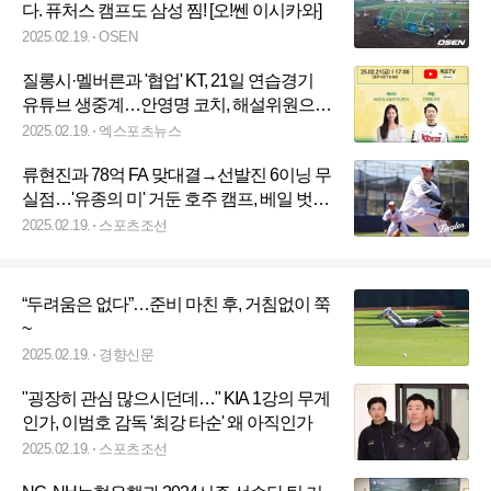
다. 퓨처스 캠프도 삼성 찜! [오!쎈 이시카와]
2025.02.19.
OSEN
질롱시·멜버른과 '협업' KT, 21일 연습경기
유튜브 생중계…안영명 코치, 해설위원으로
출격
2025.02.19.
엑스포츠뉴스
류현진과 78억 FA 맞대결→선발진 6이닝 무
실점…'유종의 미' 거둔 호주 캠프, 베일 벗은
최강 선발진
2025.02.19.
스포츠조선
“두려움은 없다”…준비 마친 후, 거침없이 쭉
~
2025.02.19.
경향신문
"굉장히 관심 많으시던데…" KIA 1강의 무게
인가, 이범호 감독 '최강 타순' 왜 아직인가
2025.02.19.
스포츠조선