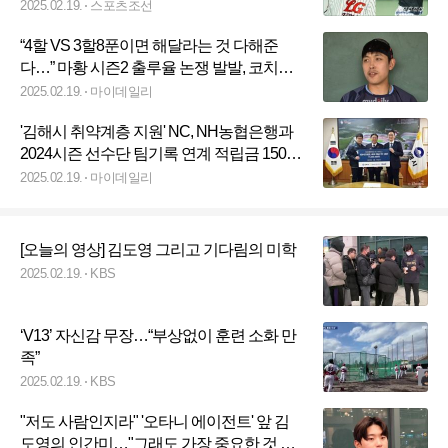
무리는 하필 왜...
2025.02.19.
스포츠조선
“4할 VS 3할8푼이면 해달라는 것 다해준
다…” 마황 시즌2 출루율 논쟁 발발, 코치와
의 ‘유쾌한 내기’[MD타이난]
2025.02.19.
마이데일리
'김해시 취약계층 지원' NC, NH농협은행과
2024시즌 선수단 팀기록 연계 적립금 1500
만원 기부
2025.02.19.
마이데일리
[오늘의 영상] 김도영 그리고 기다림의 미학
2025.02.19.
KBS
‘V13’ 자신감 무장…“부상없이 훈련 소화 만
족”
2025.02.19.
KBS
"저도 사람인지라" '오타니 에이전트' 앞 김
도영의 인간미…"그래도 가장 중요한 것 안