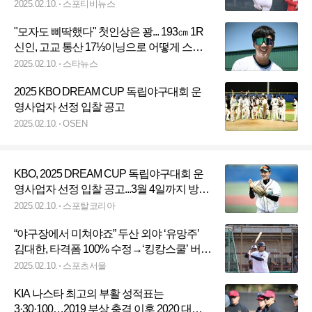
2025.02.10.
스포티비뉴스
"모자도 삐딱했다" 첫인상은 꽝... 193㎝ 1R
신인, 고교 통산 17⅓이닝으로 어떻게 스카
우트 마음 사로잡았나
2025.02.10.
스타뉴스
2025 KBO DREAM CUP 독립야구대회 운
영사업자 선정 입찰 공고
2025.02.10.
OSEN
KBO, 2025 DREAM CUP 독립야구대회 운
영사업자 선정 입찰 공고...3월 4일까지 방문
접수
2025.02.10.
스포탈코리아
“야구장에서 미쳐야죠” 두산 외야 ‘유망주’
김대한, 타격폼 100% 수정→‘킹캉스쿨’ 버프
터질까 [SS시드니in]
2025.02.10.
스포츠서울
KIA 나스타 최고의 부활 성적표는
3·30·100…2019 부상 충격 이후 2020 대반