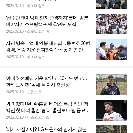
전, 또 기적이 일어날까
2025.02.10.
마이데일리
'선수단 팬미팅과 현지 관광까지' 롯데, 일본
미야자키 스프링캠프 팬 참관단 모집
2025.02.10.
스포탈코리아
자진 방출→억대 연봉 재진입→등번호 20번
컴백, 우승 기운 전파한다 "PS 못 가면 안 돼"
[MD멜버른]
2025.02.10.
마이데일리
이대호 선배님 기운 받았고, 10㎏도 뺐고…
한화 노시환 “올해 꼭 다시 홈런왕”
2025.02.10.
경향신문
와 미쳤다! 'ML 45홈런' 베어스 특급 외인, 청
백전 첫 타석 홈런 '쾅'…"홈런보다 팀 동료
축하 더 기뻐" [시드니 현장]
2025.02.10.
엑스포츠뉴스
'이게 사실이야?' LG 트윈스의 믿기지 않는