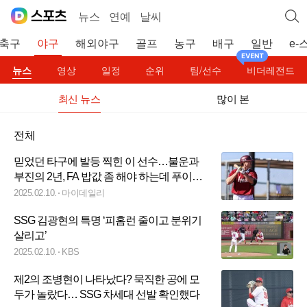
뉴스
연예
날씨
축구
야구
해외야구
골프
농구
배구
일반
e-
뉴스
영상
일정
순위
팀/선수
비더레전드
최신 뉴스
많이 본
전체
믿었던 타구에 발등 찍힌 이 선수…불운과
부진의 2년, FA 밥값 좀 해야 하는데 푸이그·
카디네스 등장
2025.02.10.
마이데일리
SSG 김광현의 특명 ‘피홈런 줄이고 분위기
살리고’
2025.02.10.
KBS
제2의 조병현이 나타났다? 묵직한 공에 모
두가 놀랐다… SSG 차세대 선발 확인했다