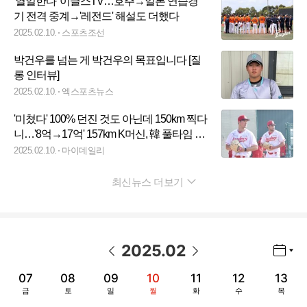
'열일한다' 이글스TV…호주→일본 연습경
기 전격 중계→'레전드' 해설도 더했다
2025.02.10.
스포츠조선
박건우를 넘는 게 박건우의 목표입니다 [질
롱 인터뷰]
2025.02.10.
엑스포츠뉴스
'미쳤다' 100% 던진 것도 아닌데 150km 찍다
니…'8억→17억' 157km K머신, 韓 풀타임 첫
시즌 폭격 준비
2025.02.10.
마이데일리
최신뉴스 더보기
펼치기
2025
.
02
년월 선택 열기/닫기
이전 날짜
다음 날짜
07
08
09
10
11
12
13
금
토
일
월
화
수
목