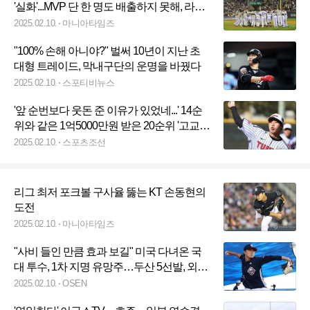
'실화'...MVP 단 한 명도 배출하지 못해, 라이
벌 두산은 8명
2025.02.10.
마니아타임즈
"100% 손해 아니야?" 벌써 10년이 지난 초
대형 트레이드, 막내구단의 운명을 바꿨다
2025.02.10.
스포티비뉴스
'앞 순번보다 웃돈 준 이유가 있었네...' 14순
위와 같은 1억5000만원 받은 20순위 '고교
오타니', 148km로 증명하다[SC 포커스]
2025.02.10.
스포츠조선
리그 최저 포크볼 구사율 뚫는 KT 손동현의
도전
2025.02.10.
마니아타임즈
"사비 들인 만큼 효과 보길" 미국 다녀온 국
대 투수, 1차 지명 유망주…두산 5선발, 외야
경쟁 뜨겁다
2025.02.10.
OSEN