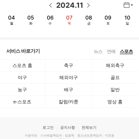
2024
.
11
년월 선택 열기/닫기
이전 날짜
다음 날짜
04
05
06
07
08
09
10
월
화
수
목
금
토
일
서비스 바로가기
뉴스
연예
스포츠
스포츠 홈
축구
해외축구
야구
해외야구
골프
농구
배구
일반
e-스포츠
칼럼/카툰
영상 홈
로그인
공지사항
전체보기
이용약관
·
기사배열책임자 : 임광욱
·
청소년보호책임자 : 이호원