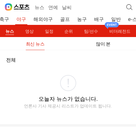
뉴스
연예
날씨
축구
야구
해외야구
골프
농구
배구
일반
e-
뉴스
영상
일정
순위
팀/선수
비더레전드
최신 뉴스
많이 본
전체
오늘자 뉴스가 없습니다.
언론사 기사 제공시 리스트가 업데이트 됩니다.