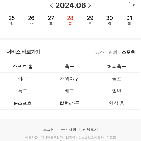
2024
.
06
년월 선택 열기/닫기
이전 날짜
다음 날짜
25
26
27
28
29
30
01
화
수
목
금
토
일
월
서비스 바로가기
뉴스
연예
스포츠
스포츠 홈
축구
해외축구
야구
해외야구
골프
농구
배구
일반
e-스포츠
칼럼/카툰
영상 홈
로그인
공지사항
전체보기
이용약관
·
기사배열책임자 : 임광욱
·
청소년보호책임자 : 이호원