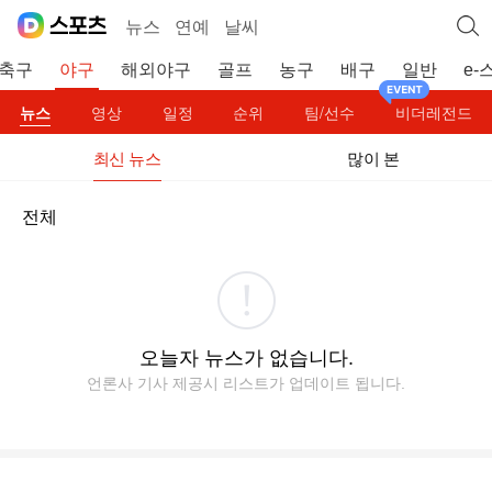
뉴스
연예
날씨
축구
야구
해외야구
골프
농구
배구
일반
e-
뉴스
영상
일정
순위
팀/선수
비더레전드
최신 뉴스
많이 본
전체
오늘자 뉴스가 없습니다.
언론사 기사 제공시 리스트가 업데이트 됩니다.