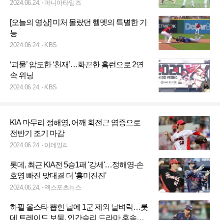
2024.06.24.
마니아타임즈
[오늘의 영상] 미처 몰랐던 헬멧의 특별한 기
능
2024.06.24.
KBS
‘괴물’ 압도한 ‘천재’…화끈한 홈런으로 2연
속 위닝
2024.06.24.
KBS
KIA 마무리 정해영, 어깨 회전근 염증으로
전반기 조기 마감
2024.06.24.
이데일리
롯데, 최근 KIA전 5승1패 '강세'…정해영-손
호영 빠진 맞대결 더 '흥미진진'
2024.06.24.
엑스포츠뉴스
하필 올스타 뽑힌 날에 1군 제외 날벼락…롯
데 트레이드 보물, 인간승리 드라마 후속편