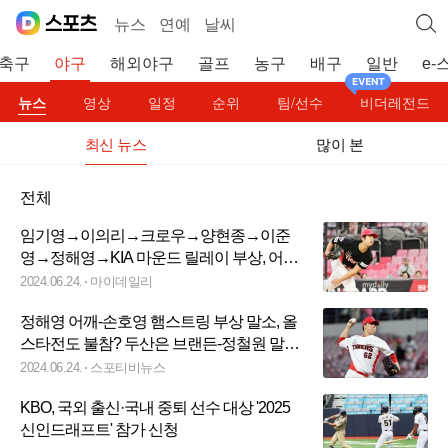
뉴스
연예
날씨
축구
야구
해외야구
골프
농구
배구
일반
e-
뉴스
영상
일정
순위
팀/선수
비더레전드
최신 뉴스
많이 본
전체
임기영→이의리→크로우→양현종→이준
영→정해영→KIA 마운드 릴레이 부상, 어쩌
면 기적의 1위 ‘여름아 버텨라’
2024.06.24.
마이데일리
정해영 어깨-손호영 햄스트링 부상 말소, 올
스타전도 불참? 두산은 브랜든-정철원 말소
[공식발표]
2024.06.24.
스포티비뉴스
KBO, 국외 출신·국내 중퇴 선수 대상 '2025
신인드래프트' 참가 신청