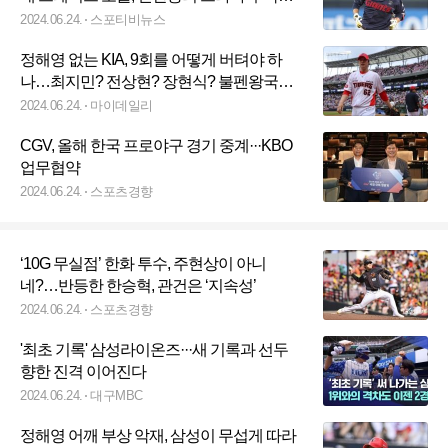
보여주나
2024.06.24.
스포티비뉴스
정해영 없는 KIA, 9회를 어떻게 버텨야 하
나…최지민? 전상현? 장현식? 불펜왕국의
고민, 장맛비 기다려야 하나
2024.06.24.
마이데일리
CGV, 올해 한국 프로야구 경기 중계···KBO
업무협약
2024.06.24.
스포츠경향
‘10G 무실점’ 한화 투수, 주현상이 아니
네?…반등한 한승혁, 관건은 ‘지속성’
2024.06.24.
스포츠경향
'최초 기록' 삼성라이온즈···새 기록과 선두
향한 진격 이어진다
2024.06.24.
대구MBC
정해영 어깨 부상 악재, 삼성이 무섭게 따라