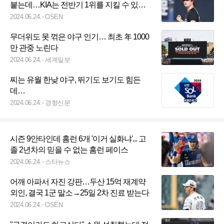
붙는데…KIA는 전반기 1위를 지킬 수 있을
까
2024.06.24.
OSEN
무더위도 못 꺾은 야구 인기… 최초 年 1000
만 관중 노린다
2024.06.24.
세계일보
찌는 유월 한낮 야구, 뛰기도 보기도 힘든
데…
2024.06.24.
경향신문
시즌 9안타인데 홈런 6개 '이거 실화냐'... 고
졸 2년차의 믿을 수 없는 홈런 페이스
2024.06.24.
스타뉴스
어깨 아파서 자진 강판…두산 15억 재계약
외인, 결국 1군 말소→25일 2차 진료 받는다
2024.06.24.
OSEN