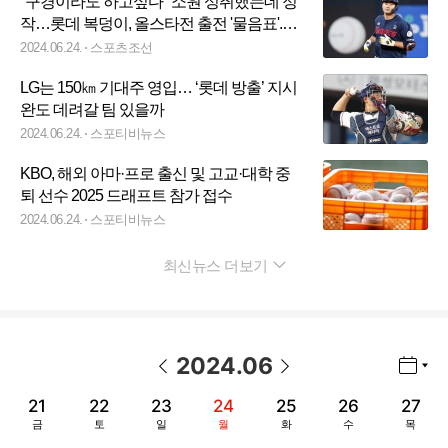
"구경이라도 하고싶다" 소원 성취했는데 정
작…롯데 복덩이, 올스타전 출전 '물음표'.
"관리 필요해" [SC포커스]
2024.06.24.
스포츠조선
LG는 150㎞ 기대주 영입… ‘롯데 방출’ 지시
완도 데려갈 팀 있을까
2024.06.24.
스포티비뉴스
KBO, 해외 아마·프로 출신 및 고교·대학 중
퇴 선수 2025 드래프트 참가 접수
2024.06.24.
스포티비뉴스
최신뉴스 더보기
펼치기
2024
.
06
년월 선택 열기/닫기
이전 날짜
다음 날짜
21
22
23
24
25
26
27
금
토
일
월
화
수
목