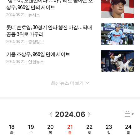
"상우야, 오랜만이다"…마무리로 돌아온 조
상우, 966일 만의 세이브
2024.06.21.
뉴시스
롯데 손호영, 30경기 안타 행진 마감…역대
공동 3위로 마무리
2024.06.21.
중앙일보
키움 조상우, 966일 만에 세이브
2024.06.21.
연합뉴스
최신뉴스 더보기
펼치기
2024
.
06
년월 선택 열기/닫기
이전 날짜
다음 날짜
18
19
20
21
22
23
24
화
수
목
금
토
일
월