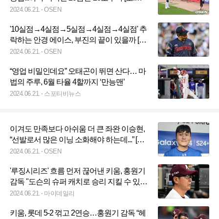
광주]
2024.06.21.
OSEN
'10실점→4실점→5실점→4실점→4실점' 추
락하는 안경 에이스, 부진의 끝이 있을까 [오!
쎈 고척]
2024.06.21.
OSEN
“영업 비밀인데요” 오태곤이 뛰면 산다… 마
법의 주루, 6월 타율 4할까지 ‘만능맨’
2024.06.21.
스포티비뉴스
이겨도 만족보다 아쉬움 더 큰 좌완 이승현,
“선발로서 많은 이닝 소화해야 하는데...” [오!
쎈 대구]
2024.06.21.
OSEN
'루징시리즈' 흐름 먼저 끊어낸 키움, 홍원기
감독 "도슨의 슈퍼 캐치로 승리 지킬 수 있었
다" [MD고척]
2024.06.21.
마이데일리
키움, 롯데 5-2 꺾고 2연승…홍원기 감독 “헤