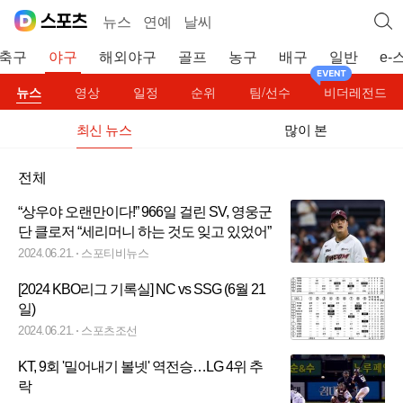
뉴스
연예
날씨
축구
야구
해외야구
골프
농구
배구
일반
e-
뉴스
영상
일정
순위
팀/선수
비더레전드
최신 뉴스
많이 본
전체
“상우야 오랜만이다!” 966일 걸린 SV, 영웅군
단 클로저 “세리머니 하는 것도 잊고 있었어”
2024.06.21.
스포티비뉴스
[2024 KBO리그 기록실] NC vs SSG (6월 21
일)
2024.06.21.
스포츠조선
KT, 9회 '밀어내기 볼넷' 역전승…LG 4위 추
락