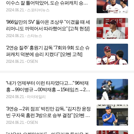
이수스 잘 틀어막았어, 도슨 슈퍼캐치 승리
지켰어”
2024.06.21.
스포티비뉴스
'966일만의 SV' 돌아온 조상우 "이겼을 때 세
리머니도 까먹어서 따라했어요" [고척 현장]
2024.06.21.
스타뉴스
'2연승 질주' 홍원기 감독 "7회와 9회 도슨 슈
퍼캐치 덕분에 승리 지켰다" [오!쎈 고척]
2024.06.21.
OSEN
“내가 언제부터 이런 타자였다고…” 96박재
홍→99이병규→00박재홍→15테임즈→24
김도영? 고지가 눈 앞[MD광주]
2024.06.21.
마이데일리
'3연승→2위 점프' 박진만 감독, "김지찬 윤정
빈 구자욱 홈런 3방으로 승부 결정" [오!쎈 대
구]
2024.06.21.
OSEN