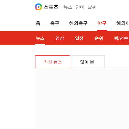
뉴스
연예
날씨
홈
축구
해외축구
야구
해외
뉴스
영상
일정
순위
팀/선수
최신 뉴스
많이 본