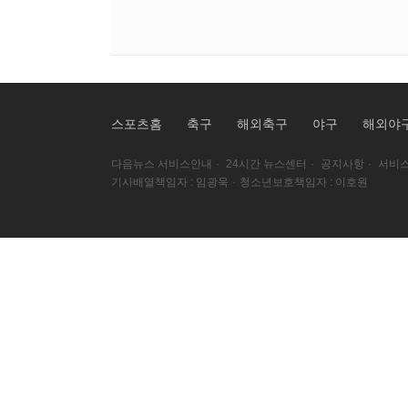
스포츠홈
축구
해외축구
야구
해외야
다음뉴스 서비스안내
·
24시간 뉴스센터
·
공지사항
·
서비스
기사배열책임자 : 임광욱
·
청소년보호책임자 : 이호원