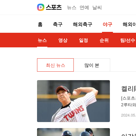
뉴스
연예
날씨
홈
축구
해외축구
야구
해외
뉴스
영상
일정
순위
팀/선수
최신 뉴스
많이 본
[스포츠
2루타와
롭게 3
2024.05