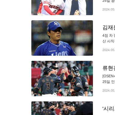
25일 
하는 영
2024.05
김재
4점 차
산 사직
줬습니다
2024.05
[OSE
25일 
기습 번
2024.05
'시리