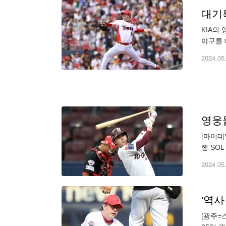
대기록
KIA의
야구를 
했다. 
2024.05
[마이데
행 SO
고양의 
2024.05
'역사
[광주=