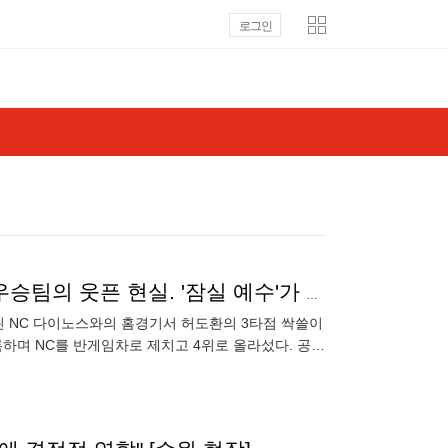
로그인
켈리敗→엔스敗→찬규勝→원태勝→주영勝→켈리?. 우승팀의 웃픈 현실. '잠실 예수'가 부활할까[잠실 포커스]
열린 NC 다이노스와의 홈경기서 허도환의 3타점 싹쓸이
록하며 NC를 반게임차로 제치고 4위로 올라섰다. 공교