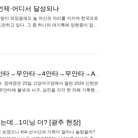
, 언제·어디서 달성되나
 베테랑이 되었음에도 늘 자신의 자리를 지키며 한국프로
전하고 있다. 그 중 하나의 대기록에 양현종이 접근
목전에 뒀
영웅들 22세 트랜스포머의 들쭉날쭉 타자 적응기→1안타→무안타→4안타→무안타→AVG 0.357·OPS 1.042
다. 장재영은 25일 고양야구장에서 열린 2024 신한은
 무안타에 볼넷과 사구, 삼진을 각각 한 차례 기록했다.
데...1이닝 더? [광주 현장]
 보였으니 KIA 선수단과 가족이 얼마나 놀랐을까?