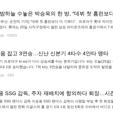
밤하늘 수놓은 박승욱의 한 방, "데뷔 첫 홈런보다 
N=부산, 손찬익 기자] “데뷔 첫 홈런보다 더 기쁘다”. 프로야구 롯데 
었다. 롯데는 25일 사직구장에서 열린 삼성 라이온즈와의 홈경기에서 7-6으
데 유강남이 삼성 셋업맨 김재윤을 상대로 좌월 솔로 아치를 때려냈다. 
.25.
OSEN
 키움 잡고 3연승…신난 신본기 4타수 4안타 맹타
기 프로야구 kt wiz가 다시 상승세를 타는 분위기입니다. kt는 오늘(2
5대 2로 승리했습니다. 7위 kt는 3연승을 내달리며 중위권 도약의 발판을
시즌 첫 홈런을 터뜨려 kt는 1대 0으로 앞섰습니다. 황재균은 키움 선
.25.
SBS
용 SSG 감독, 주자 재배치에 항의하다 퇴장…시즌
용 SSG 랜더스 감독 이숭용 SSG 랜더스 감독이 사령탑 부임 후 첫 퇴장
에서 열린 한화 이글스와 홈 경기 1대 1로 맞선 6회초 수비에서 비디오
아웃을 떠났습니다. 원아웃 1루에서 한화 채은성의 우측 타구를 SSG 우