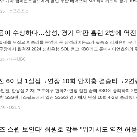
광주 기아 챔피언스필드에서 열린 두산 베어스와 KIA 타이거즈의 경기. KB
상이 전광판에 상영된 6회초, 양현종이 첫 타자 전민재를 1루수 파울플
.25.
스포츠조선
윤이 수상하다…삼성, 경기 막판 홈런 2방에 역
 열세를 뒤집으며 승리를 눈앞에 둔 삼성라이온즈가 필승조 김재윤이 무너지
구장에서 펼쳐진 2024 신한은행 SOL 뱅크 KBO리그 롯데자이언츠와의 주
. 선발 이호성이 4점을 내주며 끌려가던 삼성은 3회부터 불펜을 가동하
.25.
대구MBC
N=인천, 한용섭 기자] 프로야구 한화가 연장 접전 끝에 SSG에 승리하며 
인천 SSG랜더스필드에서 열린 SSG와 경기에서 연장 10회 4-2로 승리했
트 타구를 잡은 류현진은 1루 악송구를 저질렀다. 공이 에레디아
.25.
OSEN
즈 스윕 보인다' 최원호 감독 "위기서도 역전 허용