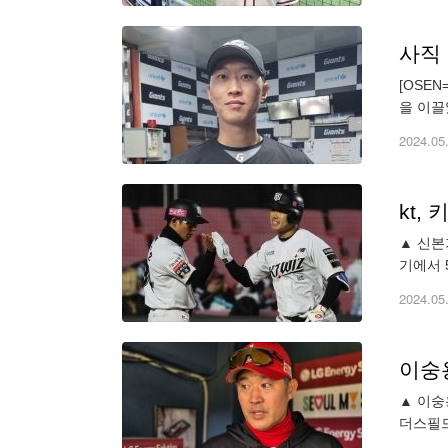
사직 
[OSE
을 이끌
는 가운
2024.05
kt,
▲ 신본
기에서 
재균이 
2024.05
이숭
▲ 이숭
더스필드
고 더그