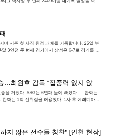
O리그 역사상 두 번째 2400이닝 대기록 달성을 축하
전패
며 시즌 첫 사직 원정 패배를 기록합니다. 25일 부
말 3연전 두 번째 경기에서 삼성은 6-7로 경기를 내
며 추격에 대
류현진 6이닝 1실점→연장 10회 안치홍 결승타→2연승…최원호 감독 “집중력 잃지 않고, 위기에서 역전 허용하지 않은 선수들 칭찬해”
2연승을 거뒀다. SSG는 6연패 늪에 빠졌다. 한화는
다. 한화는 1회 선취점을 허용했다. 1사 후 에레디아의
하지 않은 선수들 칭찬" [인천 현장]