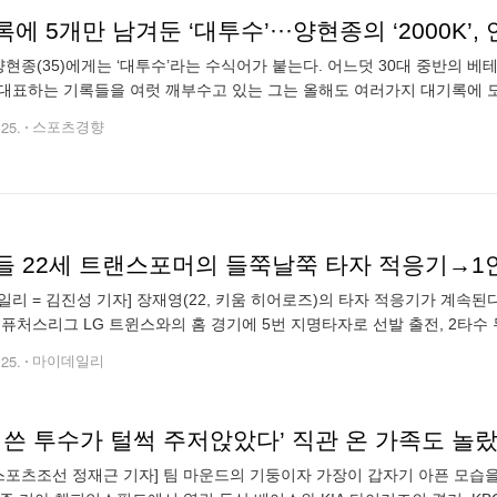
에 5개만 남겨둔 ‘대투수’···양현종의 ‘2000K’
 양현종(35)에게는 ‘대투수’라는 수식어가 붙는다. 어느덧 30대 중반의
대표하는 기록들을 여럿 깨부수고 있는 그는 올해도 여러가지 대기록에 도
한국프로야구 41년 역사상 딱 한 명에게만 허락했던 고지, 2000탈삼진도 
.25.
스포츠경향
일리 = 김진성 기자] 장재영(22, 키움 히어로즈)의 타자 적응기가 계속된
L 퓨처스리그 LG 트윈스와의 홈 경기에 5번 지명타자로 선발 출전, 2타수
10-8 승리에 기여했다. 장재영은 21일 퓨처스리그 이천 두산 베어스전
.25.
마이데일리
 쓴 투수가 털썩 주저앉았다’ 직관 온 가족도 놀랐는
스포츠조선 정재근 기자] 팀 마운드의 기둥이자 가장이 갑자기 아픈 모습을