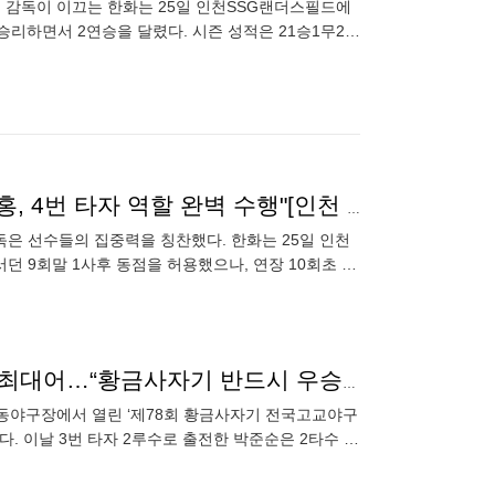
호 감독이 이끄는 한화는 25일 인천SSG랜더스필드에
2로 승리하면서 2연승을 달렸다. 시즌 성적은 21승1무29
연장 10회 혈투 끝 '위닝 확보' 한화 최원호 감독 "안치홍, 4번 타자 역할 완벽 수행"[인천 승장]
독은 선수들의 집중력을 칭찬했다. 한화는 25일 인천
서던 9회말 1사후 동점을 허용했으나, 연장 10회초 2
'몸에 자석이라도?' 사구만 세 차례, 그래도 웃은 야수 최대어…“황금사자기 반드시 우승하고파”
 목동야구장에서 열린 ‘제78회 황금사자기 전국고교야구
다. 이날 3번 타자 2루수로 출전한 박준순은 2타수 1