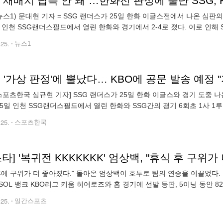
 재배치 납득 안 돼"…한화전 판정에 뿔난 SSG, 
뉴스1) 문대현 기자 = SSG 랜더스가 25일 한화 이글스전에서 나온 심판의
일 인천 SSG랜더스필드에서 열린 한화와 경기에서 2-4로 졌다. 이로 인해
상황이 있었다. 6회 1사 1루에서 채은성이 우익수 방면 얕은 플라이를
.25.
뉴스1
, '가상 판정'에 뿔났다… KBO에 공문 발송 예정
스포츠한국 심규현 기자] SSG 랜더스가 25일 한화 이글스와 경기 도중 
25일 인천 SSG랜더스필드에서 열린 한화와 SSG간의 경기 6회초 1사 
캐치를 통해 잡았다. 최초 판정은 아웃이었으나 한화의 비디오 판독 요청
.25.
스포츠한국
 스타] '복귀전 KKKKKKK' 엄상백, "휴식 후 구위
후에 구위가 더 좋아졌다." 돌아온 엄상백이 호투로 팀의 연승을 이끌었다. 
SOL 뱅크 KBO리그 키움 히어로즈와 홈 경기에 선발 등판, 5이닝 동안 8
 호투하며 팀의 5-2 승리를 이끌었다. 엄상백은 시즌 4승(6패)을
.25.
일간스포츠