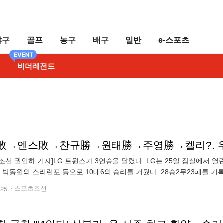
야구
골프
농구
배구
일반
e-스포츠
비더레전드
조선 권인하 기자]LG 트윈스가 3연승을 달렸다. LG는 25일 잠실에서 
 박동원의 스리런포 등으로 10대6의 승리를 거뒀다. 28승2무23패를 기
연승 모두 국내 선발이 승리 투수가 됐다.
.25.
스포츠조선