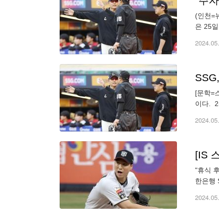
"주자
(인천=
은 25
애매한 
2024.05
SSG
[문학=
이다. 
라이딩 
2024.05
[IS
"휴식 
한은행 
책)으로
2024.05