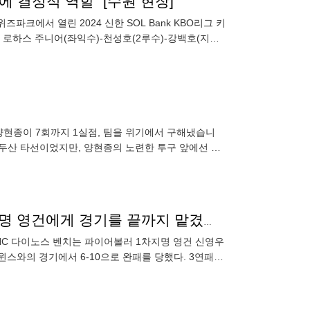
에 결정적 역할" [수원 현장]
즈파크에서 열린 2024 신한 SOL Bank KBO리그 키
멜 로하스 주니어(좌익수)-천성호(2루수)-강백호(지명
 양현종이 7회까지 1실점, 팀을 위기에서 구해냈습니
 두산 타선이었지만, 양현종의 노련한 투구 앞에선 힘
볼볼볼볼볼볼볼에도 강판 無…NC는 왜 155km 1차지명 영건에게 경기를 끝까지 맡겼을까
NC 다이노스 벤치는 파이어볼러 1차지명 영건 신영우
트윈스와의 경기에서 6-10으로 완패를 당했다. 3연패에
피로 증