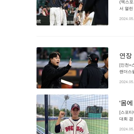
(엑스포
서 열린
패(0.
2024.05
[인천=
랜더스필
사 1,
2024.05
[스포티
대회 겸
안타 3
2024.05