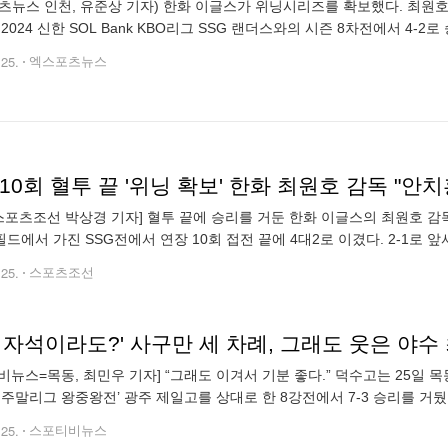
츠뉴스 인천, 유준상 기자) 한화 이글스가 위닝시리즈를 확보했다. 최원
 2024 신한 SOL Bank KBO리그 SSG 랜더스와의 시즌 8차전에서 4-
420)가 됐다. 선발투수 류현진은 시즌 4승 도전에 실패했으나 6이닝 7피
.25.
엑스포츠뉴스
스포츠조선 박상경 기자] 혈투 끝에 승리를 거둔 한화 이글스의 최원호 감
드에서 가진 SSG전에서 연장 10회 접전 끝에 4대2로 이겼다. 2-1로 앞
 2루에서 안치홍이 2타점 적시타를 만들면서 승리를 챙겼다. 24
.25.
스포츠조선
비뉴스=목동, 최민우 기자] “그래도 이겨서 기분 좋다.” 덕수고는 25일
 주말리그 왕중왕전’ 광주 제일고를 상대로 한 8강전에서 7-3 승리를 거뒀
사사구 1도루 2득점을 기록. 덕수고의 4강 진출을 이끌었다. 몸에 맞는
.25.
스포티비뉴스