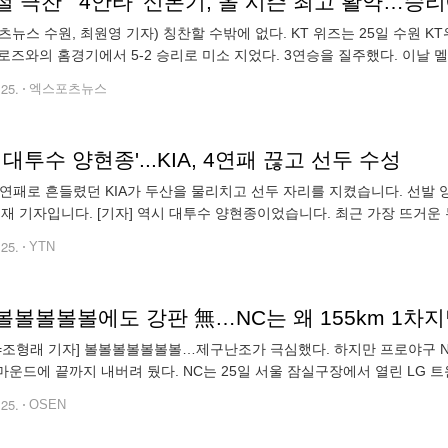
 극찬 "'4안타' 신본기, 올 시즌 최고 활약…승리
츠뉴스 수원, 최원영 기자) 칭찬할 수밖에 없다. KT 위즈는 25일 수원 KT위
로즈와의 홈경기에서 5-2 승리로 미소 지었다. 3연승을 질주했다. 이날 
문상철(1루수)-장성우(포수)-황재균(3루수)-배정대(중견수)-조용호(
.25.
엑스포츠뉴스
 대투수 양현종'...KIA, 4연패 끊고 선두 수성
 4연패로 흔들렸던 KIA가 두산을 물리치고 선두 자리를 지켰습니다. 선발
경재 기자입니다. [기자] 역시 대투수 양현종이었습니다. 최근 가장 뜨거운
 못했습니다. 7회까지 단 1실점. 이 점수도 포수의 포구 실책이 겹쳐
.25.
YTN
N=조형래 기자] 볼볼볼볼볼볼볼…제구난조가 극심했다. 하지만 프로야구 
를 마운드에 끝까지 내버려 뒀다. NC는 25일 서울 잠실구장에서 열린 LG 
 5위까지 내려앉았다. 외국인 투수 다니엘 카스타노의 왼쪽 팔꿈치 근
.25.
OSEN