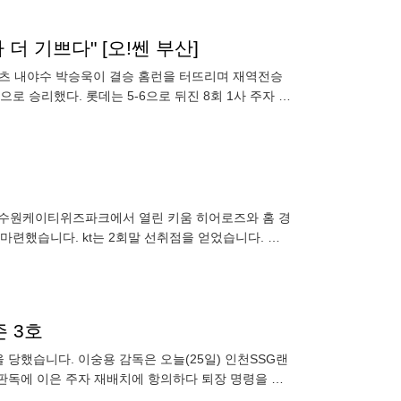
더 기쁘다" [오!쎈 부산]
자이언츠 내야수 박승욱이 결승 홈런을 터뜨리며 재역전승
로 승리했다. 롯데는 5-6으로 뒤진 8회 1사 주자 없
맞는
5일) 수원케이티위즈파크에서 열린 키움 히어로즈와 홈 경
 마련했습니다. kt는 2회말 선취점을 얻었습니다. 황
 3호
을 당했습니다. 이숭용 감독은 오늘(25일) 인천SSG랜
 판독에 이은 주자 재배치에 항의하다 퇴장 명령을 받
익수