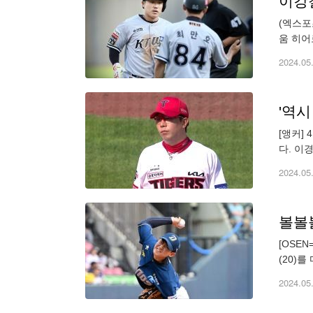
이강철
(엑스포
움 히어
타자)-
2024.05
'역시
[앵커]
다. 이
을 쓰지
2024.05
[OSE
(20)
빠지면서
2024.05