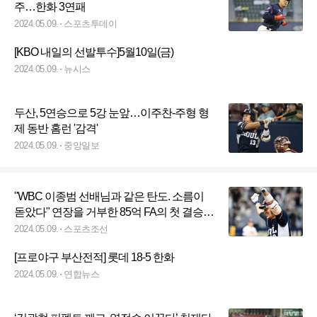
주…한화 3연패
2024.05.09.
스포츠투데이
[KBO 내일의 선발투수]5월10일(금)
2024.05.09.
뉴시스
두산, 5연승으로 5강 눈앞…이주찬-주형 형
제 동반 홈런 '감격'
2024.05.09.
중앙일보
"WBC 이종범 선배님과 같은 탄도. 소름이
돋았다" 연장을 거부한 85억 FA의 첫 결승
타. "오늘은 내가 주인공"[고척 인터뷰]
2024.05.09.
스포츠조선
[프로야구 부산전적] 롯데 18-5 한화
2024.05.09.
연합뉴스