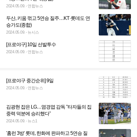
2024.05.09.
연합뉴스
두산, 키움 꺾고 5연승 질주…KT·롯데도 연
승가도(종합)
2024.05.09.
뉴시스
[프로야구] 10일 선발투수
2024.05.09.
연합뉴스
[프로야구 중간순위] 9일
2024.05.09.
연합뉴스
김광현 잡은 LG…염경엽 감독 "타자들의 집
중력 덕분에 승리했다"
2024.05.09.
뉴스1
'홈런 3방' 롯데, 한화에 완파하고 5연승 질