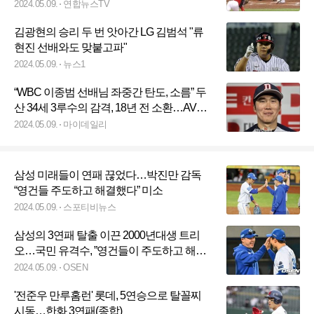
2024.05.09.
연합뉴스TV
김광현의 승리 두 번 앗아간 LG 김범석 "류
현진 선배와도 맞붙고파"
2024.05.09.
뉴스1
“WBC 이종범 선배님 좌중간 탄도, 소름” 두
산 34세 3루수의 감격, 18년 전 소환…AVG
0.353인데 ‘이건 처음’[MD고척]
2024.05.09.
마이데일리
삼성 미래들이 연패 끊었다…박진만 감독
“영건들 주도하고 해결했다” 미소
2024.05.09.
스포티비뉴스
삼성의 3연패 탈출 이끈 2000년대생 트리
오…국민 유격수, ”영건들이 주도하고 해결
한 경기” 찬사 [오!쎈 대구]
2024.05.09.
OSEN
'전준우 만루홈런' 롯데, 5연승으로 탈꼴찌
시동…한화 3연패(종합)