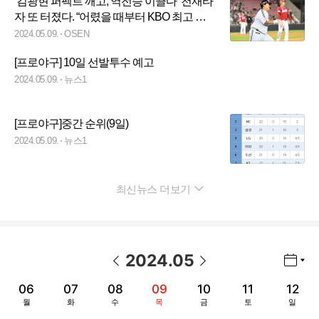
‘김광현 퍼펙트 깨고, 역전승 이끌다’ 천재타
자 또 터졌다. “어렸을 때부터 KBO 최고 투
수, 안타 쳐보고 싶었다…다음은 류현진 선
2024.05.09.
OSEN
배”
[프로야구] 10일 선발투수 예고
2024.05.09.
뉴스1
[프로야구]중간 순위(9일)
2024.05.09.
뉴스1
최신뉴스 더보기
펼치기
2024
.
05
년월 선택 열기/닫기
이전 날짜
다음 날짜
06
07
08
09
10
11
12
월
화
수
목
금
토
일