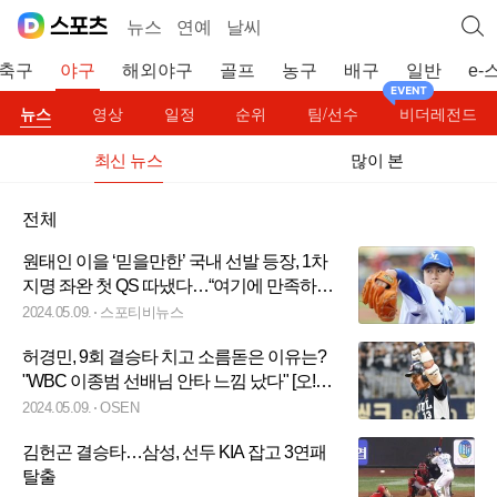
뉴스
연예
날씨
축구
야구
해외야구
골프
농구
배구
일반
e-
뉴스
영상
일정
순위
팀/선수
비더레전드
최신 뉴스
많이 본
전체
원태인 이을 ‘믿을만한’ 국내 선발 등장, 1차
지명 좌완 첫 QS 따냈다…“여기에 만족하지
않겠다”
2024.05.09.
스포티비뉴스
허경민, 9회 결승타 치고 소름돋은 이유는?
"WBC 이종범 선배님 안타 느낌 났다" [오!쎈
고척]
2024.05.09.
OSEN
김헌곤 결승타…삼성, 선두 KIA 잡고 3연패
탈출