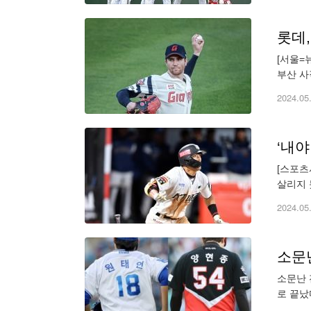
롯데,
[서울=
부산 사
한화(1
2024.05
‘내야
[스포츠
살리지 
팽한 접
2024.05
소문난
소문난 
로 끝났
게 했다