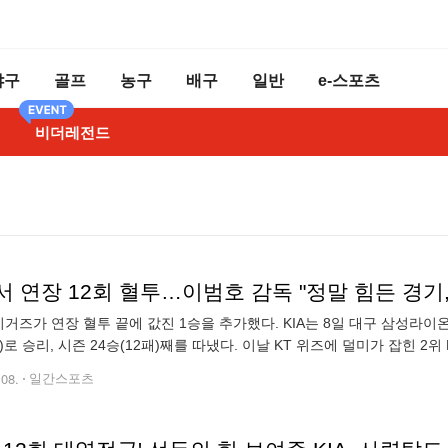
야구
골프
농구
배구
일반
e-스포츠
비더레전드
 연장 12회 혈투…이범호 감독 "정말 힘든 경기, 
타이거즈가 연장 혈투 끝에 값진 1승을 추가했다. KIA는 8일 대구 삼성라
회)로 승리, 시즌 24승(12패)째를 따냈다. 이날 KT 위즈에 덜미가 잡힌 2
에 빠진 삼성은 20승 1무 16패로 3위를 유지했다. KIA
.08.
일간스포츠