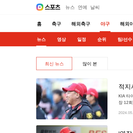
뉴스
연예
날씨
홈
축구
해외축구
야구
해외
뉴스
영상
일정
순위
팀/선수
최신 뉴스
많이 본
적지서
KIA 
장 12
연패 늪
2024.05