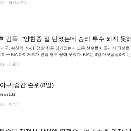
.08.
일간스포츠
 감독, "양현종 잘 던졌는데 승리 투수 되지 못해 
N=대구, 손찬익 기자] “정말 힘든 경기였는데 모든 선수들이 끝까지 최선을
프로야구 KIA 타이거즈가 연장 혈투 끝에 웃었다. KIA는 8일 대구삼성
2회까지 가는 접전 끝에 4-2로 이겼다. 선발 양현종은 6이닝 3피안타 4탈
.08.
OSEN
야구]중간 순위(8일)
ews1.kr
.08.
뉴스1