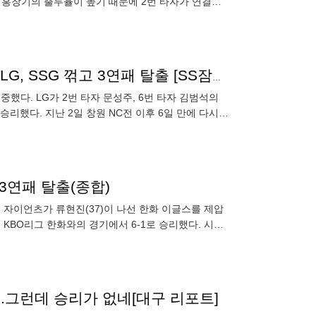
인 홍창기의 출루율이 높기 때문에 2번 타자가 연결을
“문성주와 김범석이 타선 이끌어” 사령탑 변화 적중한 LG, SSG 꺾고 3연패 탈출 [SS잠실in]
중했다. LG가 2번 타자 문성주, 6번 타자 김범석의
승리했다. 지난 2일 창원 NC전 이후 6일 만에 다시 2
 3연패 탈출(종합)
데 자이언츠가 류현진(37)이 나선 한화 이글스를 제압
 KBO리그 한화와의 경기에서 6-1로 승리했다. 시즌
..그런데 승리가 없네[대구 리포트]