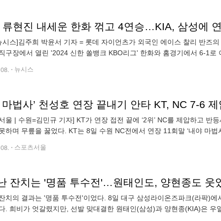
 류현진 내세운 한화 꺾고 4연승…KIA, 삼성에 
뉴시스]김주희 박윤서 기자 = 롯데 자이언츠가 외국인 에이스 찰리 반즈의
직구장에서 열린 '2024 신한 쏠뱅크 KBO리그' 한화와 홈경기에서 6-1로 이
4승 22패)와의 승차를 1경기로 줄였다. 동시에 연승 숫자를 '
.08.
뉴시스
 마법사’ 천성호 연장 끝내기 안타 KT, NC 7-6 제압
서울 | 수원=김민규 기자] KT가 연장 접전 끝에 ‘2위’ NC를 제압하고 반
못하며 무릎을 꿇었다. KT는 8일 수원 NC전에서 연장 11회말 ‘내야 마법
전 상황에서 KT 타선 집중력과 불펜이 힘을 냈다. 이날
.08.
스포츠서울
 잔치는 '명품 투수전'…원태인도, 양현종도 웃었다
잔치의 결과는 '명품 투수전'이었다. 8일 대구 삼성라이온즈파크(라팍)에서
다. 희비가 엇갈렸지만, 선발 맞대결한 원태인(삼성)과 양현종(KIA)은 
. 원태인이 6이닝 2피안타 3사사구 5탈삼진 무실점. 양현종도 6이닝 3피