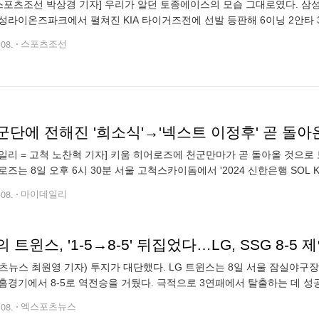
스포츠조선 박상경 기자] 우리가 알던 토종에이스의 모습 그대로였다. 삼
성라이온즈파크에서 펼쳐진 KIA 타이거즈전에 선발 등판해 6이닝 2안타 3
데 없는 완벽한 투구였다. 1회를 삼자 범퇴 처리한 원태인은 2회 선두
.08.
스포츠조선
일리 = 고척 노찬혁 기자] 키움 히어로즈에 천군만마가 곧 돌아올 것으로 
로즈는 8일 오후 6시 30분 서울 고척스카이돔에서 '2024 신한은행 SOL
6으로 패배했다. 키움은 이날 경기에서 패배하며 5연패 늪에 빠졌다.
.08.
마이데일리
 트윈스, '1-5→8-5' 뒤집었다…LG, SSG 8-5 
츠뉴스 최원영 기자) 투지가 대단했다. LG 트윈스는 8일 서울 잠실야구장에서 
홈경기에서 8-5로 역전승을 거뒀다. 극적으로 3연패에서 탈출하는 데 성공했
맞추더니 8-5로 점수를 뒤집었다. 포기하지 않고 끈질기게 따라붙었기에
.08.
엑스포츠뉴스