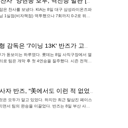
'연장 12회 대역전극' 선두의 힘 보여준 KIA, 사령탑도 찬사 "양현종 호투, 역전승 발판"[대구 승장]
탑은 찬사를 보냈다. KIA는 8일 대구 삼성라이온즈파
닝 1실점(비자책점) 역투했으나 7회까지 0-2로 뒤졌
"반즈 좋은 피칭해줘 승리"…시즌 첫 4연승 질주, 김태형 감독은 '7이닝 13K' 반즈가 고맙다 [사직 현장]
투가 돋보이는 하루였다. 롯데는 8일 사직구장에서 열
날 승리로 팀은 개막 후 첫 4연승을 질주했다. 시즌 전적은
'린동원-레형광-댄학길 넘고 13K' 롯데 새역사 쓴 좌승사자 반즈, "美에서도 이런 적 없었는데" 최고투 [오!쎈 부산]
 것은 모두가 알고 있었다. 하지만 최근 탈삼진 페이스
면서 팀의 완승을 이끌었다. 반즈는 8일 부산 사직
에