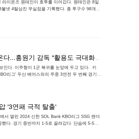
성 라이온즈 원태인이 호투를 이어갔다. 원태인은 8일
볼넷 4탈삼진 무실점을 기록했다. 총 투구수 98개.
영웅군단에 전해진 '희소식'→'넥스트 이정후' 곧 돌아온다...홍원기 감독 "활용도 극대화할 방법 모색하겠다" [MD고척]
보인다. 이주형이 1군 복귀를 눈앞에 두고 있다. 키
 KBO리그' 두산 베어스와의 주중 3연전 두 번째 경기에
제압 '3연패 극적 탈출'
열린 2024 신한 SOL Bank KBO리그 SSG 랜더
다. 경기 중반까지 1-5로 끌려갔다. 단숨에 5-5로