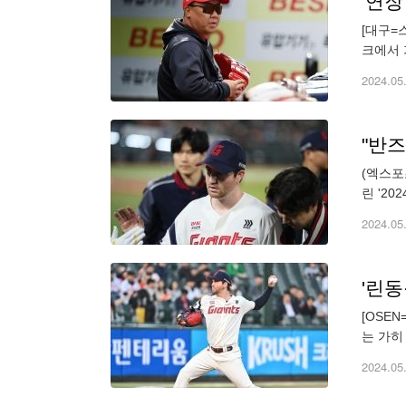
[대구=
크에서 
던 KI
2024.05
(엑스포
린 '2
12승 
2024.05
[OSE
는 가히
구장에서
2024.05