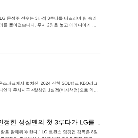
 LG 문성주 선수는 3타점 3루타를 터뜨리며 팀 승리
 켈리를 몰아쳤습니다. 주자 2명을 놓고 에레디아가 왼
만,
즈파크에서 펼쳐진 '2024 신한 SOL뱅크 KBO리그'
 3피안타 무사사구 4탈삼진 1실점(비자책점)으로 역할
"바닥을 쳤다고 생각한다." 한번 뿐인 기회. 김현수가 인정한 성실맨의 첫 3루타가 LG를 수렁에서 구했다[잠실 인터뷰]
할을 잘해줘야 한다." LG 트윈스 염경엽 감독은 8일