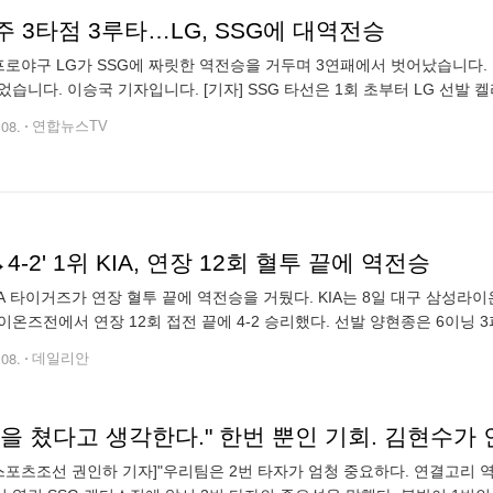
 3타점 3루타…LG, SSG에 대역전승
 프로야구 LG가 SSG에 짜릿한 역전승을 거두며 3연패에서 벗어났습니다.
었습니다. 이승국 기자입니다. [기자] SSG 타선은 1회 초부터 LG 선발
을 넘기는 석 점포를 날리며 기선을 제압했습니다. 1회 말 한 점을 내줬지
.08.
연합뉴스TV
2→4-2' 1위 KIA, 연장 12회 혈투 끝에 역전승
IA 타이거즈가 연장 혈투 끝에 역전승을 거뒀다. KIA는 8일 대구 삼성라이온
이온즈전에서 연장 12회 접전 끝에 4-2 승리했다. 선발 양현종은 6이닝
다. 8회말 추격의 솔로 홈런을 터뜨린 최형우는 5타수 3안타(1홈
.08.
데일리안
스포츠조선 권인하 기자]"우리팀은 2번 타자가 엄청 중요하다. 연결고리 역