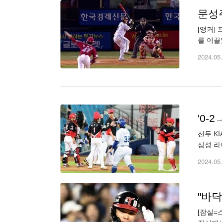
문성주
[앵커]
를 이끌
쪽 담장
2024.05
'0-
선두 K
삼성 라
을 다했
2024.05
[잠실=