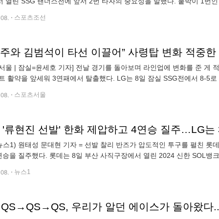
 열린 SSG 랜더스전에 앞서 2번 타자의 중요성을 말했다. 붙박이 1번
 1회부터 빅이닝을 만들 수 있기 때문이다. 그
.08.
스포츠조선
서울 | 잠실=윤세호 기자] 전날 경기를 돌아보며 라인업에 변화를 준 게 적
트 활약을 앞세워 3연패에서 탈출했다. LG는 8일 잠실 SSG전에서 8-5로 
에 배치된 문성주는 5회말 천금의 싹쓸이 3루타를 터뜨렸다. 김범
.08.
스포츠서울
 '류현진 선발' 한화 제압하고 4연승 질주…LG는
뉴스1) 원태성 문대현 기자 = 선발 찰리 반즈가 압도적인 투구를 펼친 롯
연승을 질주했다. 롯데는 8일 부산 사직구장에서 열린 2024 신한 SOL뱅크
승에 성공한 롯데는 12승22패로 9위 한화(14승22패)를 1경기 차로
.08.
뉴스1
QS→QS→QS, 우리가 알던 에이스가 돌아왔다.