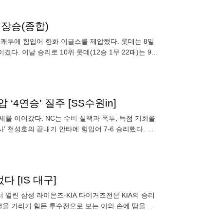
연장승(종합)
 쾌투에 힘입어 한화 이글스를 제압했다. 롯데는 8일
겼다. 이날 승리로 10위 롯데(12승 1무 22패)는 9위
 ‘4연승’ 질주 [SS수원in]
등세를 이어갔다. NC는 수비 실책과 폭투, 득점 기회를
사’ 천성호의 끝내기 안타에 힘입어 7-6 승리했다. 팽
 [IS 대구]
 열린 삼성 라이온즈-KIA 타이거즈전은 KIA의 승리
우열을 가리기 힘든 투수전으로 보는 이의 손에 땀을 쥐
안