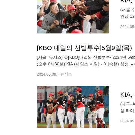
KIA
(서울·
연장 1
에서 삼
2024.05
[KBO 내일의 선발투수]5월9일(목)
[서울=뉴시스] ◇[KBO]내일의 선발투수<2024년 5월9
(오후 6시30분) KIA (제임스 네일) - (이승현) 삼성
2024.05.08.
뉴시스
KIA
(대구=
성 라이
jsgong
2024.05