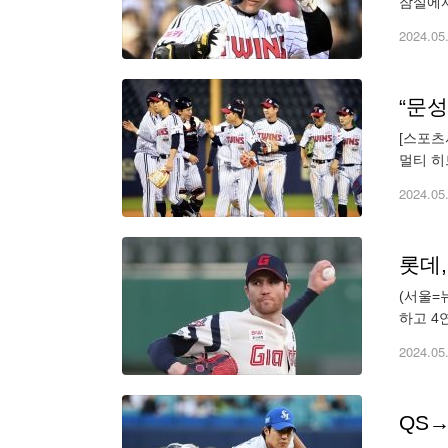
잠실에서
잘해주면
2024.05
[스포츠
멀티 히
번 타순
2024.05
롯데,
(서울=
하고 4
첫 4연
2024.05
QS→