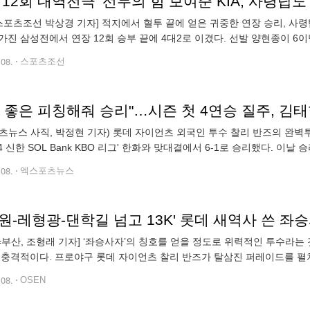
스포츠조선 박상경 기자] 적지에서 혈투 끝에 얻은 귀중한 연장 승리, 사령
가진 삼성전에서 연장 12회 승부 끝에 4대2로 이겼다. 선발 양현종이 6이
A는 8회초 최형우의 추격포에 이어 9회초 삼성 오승환을 상대로 동
.08.
스포츠조선
츠뉴스 사직, 박정현 기자) 롯데 자이언츠 외국인 투수 찰리 반즈의 완벽
024 신한 SOL Bank KBO 리그' 한화와 맞대결에서 6-1로 승리했다. 이
1무 22패가 됐다. 우천 취소가 두 번 나오며 사흘 휴식했지만, 흐름
.08.
엑스포츠뉴스
N=부산, 조형래 기자] ‘좌승사자’의 칭호를 얻을 정도로 위력적인 투수라는
 충격적이다. 프로야구 롯데 자이언츠 찰리 반즈가 탈삼진 퍼레이드를 펼치
 열린 ‘2024 신한 SOL Bank KBO리그’ 정규시즌 한화 이글스와의 경기
.08.
OSEN