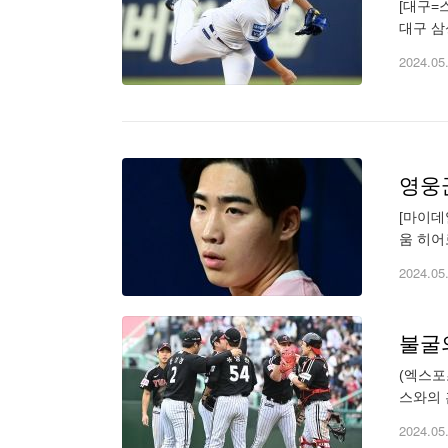
[대구=
대구 삼
흠잡을 
2024.05
[마이데
움 히어
서 1-
2024.05
불굴의
(엑스포
스와의 
균형을 
2024.05