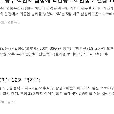
, 무승부 직전서 삼성에 역전승…kt 천성호 연장 1
수원=연합뉴스) 장현구 하남직 김경윤 홍규빈 기자 = 선두 KIA 타이거
2회 접전에서 귀중한 승리를 낚았다. KIA는 8일 대구 삼성라이온즈파크에서 
성을 4-2로 물리쳤다. 삼성은 0-0인 6회말 김지찬의 우선상 2루타에 이은
.08.
연합뉴스
일(목)> ▲잠실(오후 6시30분) SSG (김광현) - (임찬규) LG ▲사직(오후
 ▲수원(오후 6시30분) NC (신민혁) - (윌리엄 쿠에바스) KT ▲고척(오후
, 연장 12회 역전승
뉴스1) 공정식 기자 = 8일 오후 대구 삼성라이온즈파크에서 열린 프로야구 '2
온즈의 경기, 연장 12회까지 이어진 접전 끝에 4대 2 승리를 거둔 KIA 선수
@news1.kr
.08.
뉴스1