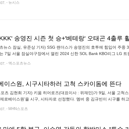
.07.
뉴시스
츠뉴스 잠실, 유준상 기자) SSG 랜더스가 송영진의 호투에 힘입어 주중 
G는 7일 서울 잠실야구장에서 열린 2024 신한 SOL Bank KBO리그 LG
승(1무16패)째를 기록, 올 시즌 네 번째로 20승 고지를 밟았다. 올
.07.
엑스포츠뉴스
베이스원, 시구시타하러 고척 스카이돔에 뜬다
스포츠 김현희 기자) 키움 히어로즈(대표이사 : 위재민)가 9일, 서울 
'제로베이스원'을 시구, 시타자로 선정했다. 멤버 중 김규빈이 시구를 하고
주신 키움 히어로즈에 감사드린다. 선수 분들이 이번 시즌 부상 없이 좋은
.07.
MHN스포츠