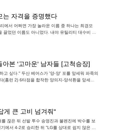
경모는 자격을 증명했다
트리에서 어쩌면 가장 놀라운 이름 중 하나는 최경모
을 끌었던 이름도 아니었다. 내야 유틸리티 대수비 및
 특별한
돌아본 '고마운' 남자들 [고척승장]
고 싶다." 두산 베어스가 '양-양' 포를 앞세워 파죽의
(홈런 2) 6타점을 합작한 양의지-양석환을 앞세워
 답게 큰 고비 넘겨줘"
연패를 끊은 뒤 선발 투수 송영진과 불펜진에 박수를 보
기에서 4-2로 승리한 뒤 "LG를 상대로 쉽지 않은 경