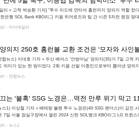
일리 = 고척 박승환 기자] "투수 리드에 연타석 홈런까지 양의지 역할 컸
 신한은행 SOL Bank KBO리그 키움 히어로즈와 팀 간 시즌 5차전 원정 맞
주했고, 3월 31일 이후 37일 만에 5할 승률(19승 19패)로 올
.07.
마이데일리
양의지 250호 홈런볼 교환 조건은 '모자와 사인볼 
연합뉴스) 이대호 기자 = 두산 베어스 '안방마님' 양의지(35)가 7일 고
 의미가 있는 한 방이었다. 2회 키움 선발 이종민으로부터 뽑아낸 양의지의
 펜스를 살짝 넘어갔다. KBO리그 역대 21번째이자, 포수로 한정하면 강
.07.
연합뉴스
끄는 '불혹' SSG 노경은…역전 만루 위기 막고 
뉴스1) 이상철 기자 = 베테랑 불펜 투수 노경은(40·SSG 랜더스)이 값진
 7일 서울 잠실구장에서 열린 2024 신한 SOL뱅크 KBO리그 LG 트윈
쳐 SSG의 4-2 승리에 힘을 보탰다. 2연패에서 벗어난 SSG는
.07.
뉴스1