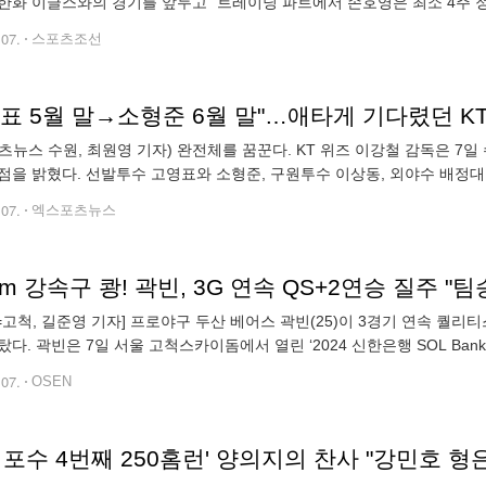
한화 이글스와의 경기를 앞두고 "트레이닝 파트에서 손호영은 최소 4주 
 시즌 야구 인생 전환점을 맞았다. 2020년 LG 트윈스 2차 3
.07.
스포츠조선
표 5월 말→소형준 6월 말"…애타게 기다렸던 KT 
츠뉴스 수원, 최원영 기자) 완전체를 꿈꾼다. KT 위즈 이강철 감독은 
점을 밝혔다. 선발투수 고영표와 소형준, 구원투수 이상동, 외야수 배정대
르며 전력에서 이탈했다. 오른쪽 팔꿈치 굴곡근 미세손상 진단을 받았다.
.07.
엑스포츠뉴스
N=고척, 길준영 기자] 프로야구 두산 베어스 곽빈(25)이 3경기 연속 퀄리
탔다. 곽빈은 7일 서울 고척스카이돔에서 열린 ‘2024 신한은행 SOL Ba
피안타 1볼넷 3탈삼진 3실점(2자책) 승리를 기록했다. 1회말
.07.
OSEN