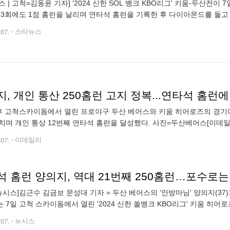
스 | 고척=김동윤 기자] '2024 신한 SOL 뱅크 KBO리그' 키움-두산전
 3회에도 1점 홈런을 날리며 연타석 홈런을 기록한 후 다이아몬드를 돌고 
250홈런 고지를 밟은 양의지(37·두산 베어스)가 선배 강민호(39·
.07.
스타뉴스
, 개인 통산 250홈런 고지 정복...연타석 홈런에
후 고척스카이돔에서 열린 프로야구 두산 베어스와 키움 히어로즈의 경기에
치며 개인 통상 12번째 연타석 홈런을 달성했다. 사진=두산베어스[이데일
·두산베어스)가 통산 250홈런 고지를 밟으면서 팀 대승에 앞장섰다. 양의지
.07.
이데일리
 홈런 양의지, 역대 21번째 250홈런…포수로는 4
뉴시스]김근수 김금보 문성대 기자 = 두산 베어스의 '안방마님' 양의지(37)
 7일 고척 스카이돔에서 열린 '2024 신한 쏠뱅크 KBO리그' 키움 히
을 포함해 4타수 3안타 3타점 3득점으로 맹위를 떨쳤다. 양팀이 0
.07.
뉴시스