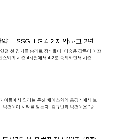
'KKKKKK' 송영진 시즌 첫 승+'베테랑' 오태곤 4출루 활약!…SSG, LG 4-2 제압하고 2연패 탈출 [잠실:스코어]
3연전 첫 경기를 승리로 장식했다. 이숭용 감독이 이끄
 트윈스와의 시즌 4차전에서 4-2로 승리하면서 시즌 성
고척스카이돔에서 열리는 두산 베어스와의 홈경기에서 보
, 박건욱이 시타를 맡는다. 김규빈과 박건욱은 "좋은