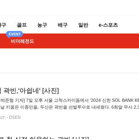
야구
골프
농구
배구
일반
e-스포츠
비더레전드
 곽빈,'아쉽네' [사진]
N=박준형 기자] 7일 오후 서울 고척스카이돔에서 ‘2024 신한 SOL BAN
이날 키움은 이종민을, 두산은 곽빈을 선발투수로 내세웠다. 6회말 무사 2
빈 투수가 아쉬워하고 있다 2024.05.07 / soul1014@osen.
.07.
OSEN