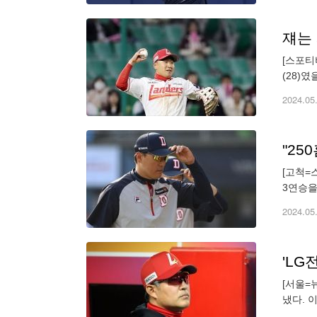
쟤는
[스포티
(28)
대주자 
2024.05
"25
[고척=
3연승을
13대4
2024.05
'LG
[서울=
냈다. 
기를 했