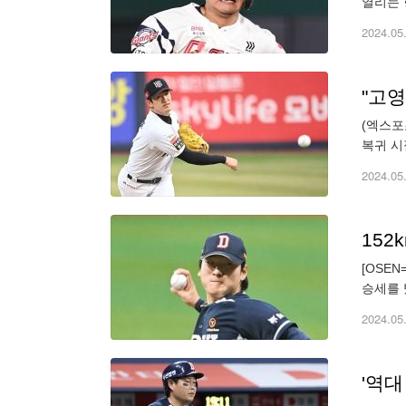
열리는 
영은 올
2024.05
"고영
(엑스포
복귀 시
단에 오
2024.05
[OSE
승세를 
이닝 6
2024.05