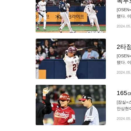
폭투로
[OSE
됐다. 
2024.05
2타점
[OSE
됐다. 
2024.05
2024.05
[잠실=
안상현이
리 드래
2024.05