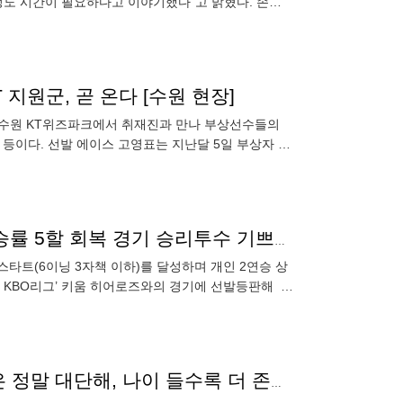
정도 시간이 필요하다고 이야기했다"고 밝혔다. 손호
지원군, 곧 온다 [수원 현장]
7일 수원 KT위즈파크에서 취재진과 만나 부상선수들의
 등이다. 선발 에이스 고영표는 지난달 5일 부상자 명
 당시 이강철 감
152km 강속구 쾅! 곽빈, 3G 연속 QS+2연승 질주 "팀승률 5할 회복 경기 승리투수 기쁘다" [오!쎈 고척]
티스타트(6이닝 3자책 이하)를 달성하며 개인 2연승 상
nk KBO리그’ 키움 히어로즈와의 경기에 선발등판해 6
'역대 포수 4번째 250홈런' 양의지의 찬사 "강민호 형은 정말 대단해, 나이 들수록 더 존경스럽다" [고쳑 현장]