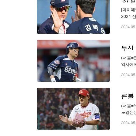
[마이데
2024
연승을 질
2024.05
두산 
(서울=
역사에도
가 왼쪽
2024.05
큰불 
(서울=
노경은은
투를 펼
2024.05