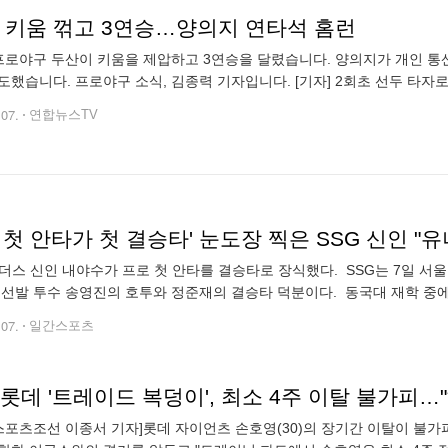
, 키움 꺾고 3연승…양의지 연타석 홈런
 프로야구 두산이 키움을 제압하고 3연승을 달렸습니다. 양의지가 개인 통산
도했습니다. 프로야구 소식, 김종력 기자입니다. [기자] 2회초 선두 타자
쪽 담장을 넘깁니다. 양의지의 개인 통산 250호 홈런으로, 포수로는 강민
.07.
연합뉴스TV
 첫 안타가 첫 결승타' 눈도장 찍은 SSG 신인 "
랜더스 신인 내야수가 프로 첫 안타를 결승타로 장식했다. SSG는 7일 서울
 선발 투수 송영진의 호투와 정준재의 결승타 덕분이다. 동국대 재학 중에
로 입단한 내야수다. 올해 퓨처스리그 18경기에서 타율 0.288을 기록
.07.
일간스포츠
롯데 '트레이드 복덩이', 최소 4주 이탈 불가피
스포츠조선 이종서 기자]롯데 자이언츠 손호영(30)의 장기간 이탈이 불가