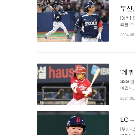
두산
[앵커]
리를 주
당겨 왼
2024.05
'데뷔
SSG 
이겼다.
50순위
2024.05
LG→
[부산=