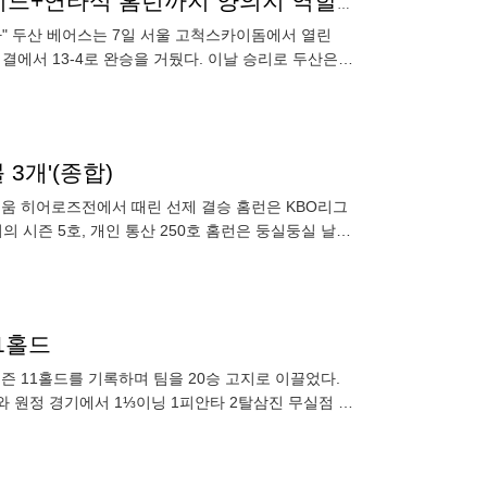
'37일' 만에 5할 복구, 이승엽 감독의 함박미소 "투수 리드+연타석 홈런까지 양의지 역할 컸다" [MD고척]
다" 두산 베어스는 7일 서울 고척스카이돔에서 열린
대결에서 13-4로 완승을 거뒀다. 이날 승리로 두산은 3
3개'(종합)
척 키움 히어로즈전에서 때린 선제 결승 홈런은 KBO리그
 시즌 5호, 개인 통산 250호 홈런은 둥실둥실 날아
민호
11홀드
 시즌 11홀드를 기록하며 팀을 20승 고지로 이끌었다.
스와 원정 경기에서 1⅓이닝 1피안타 2탈삼진 무실점 호