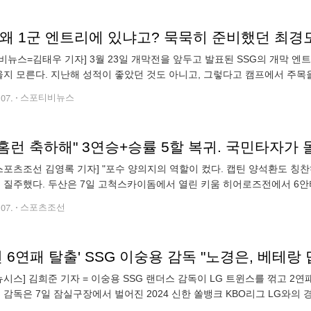
 왜 1군 엔트리에 있냐고? 묵묵히 준비했던 최
비뉴스=김태우 기자] 3월 23일 개막전을 앞두고 발표된 SSG의 개막 엔
였을지 모른다. 지난해 성적이 좋았던 것도 아니고, 그렇다고 캠프에서 주목
요원으로 발탁됐지만, 사실 팬들의 시선은 그렇게 곱지 않았다. 공격에서
.07.
스포티비뉴스
0홈런 축하해" 3연승+승률 5할 복귀. 국민타자가 
스포츠조선 김영록 기자] "포수 양의지의 역할이 컸다. 캡틴 양석환도 칭찬하
 질주했다. 두산은 7일 고척스카이돔에서 열린 키움 히어로즈전에서 6안타
로 대승을 거뒀다. 특히 연타석 홈런을 쏘아올린 양의지의 공헌이 컸
.07.
스포츠조선
전 6연패 탈출' SSG 이숭용 감독 "노경은, 베테랑
뉴시스] 김희준 기자 = 이숭용 SSG 랜더스 감독이 LG 트윈스를 꺾고 2
이 감독은 7일 잠실구장에서 벌어진 2024 신한 쏠뱅크 KBO리그 LG와의 경
다. 승리를 가져오며 기분좋게 한 주를 시작하게 됐다"고 밝혔다. LG전