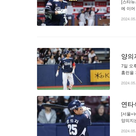
[스타뉴
에 이어
번째로 
2024.05
양의지
7일 오
홈런을 
지(36
2024.05
연타석
[서울=
양의지는
석 홈런
2024.05