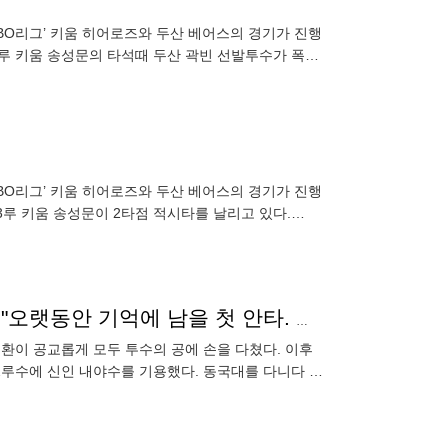
K KBO리그’ 키움 히어로즈와 두산 베어스의 경기가 진행
만루 키움 송성문의 타석때 두산 곽빈 선발투수가 폭투
K KBO리그’ 키움 히어로즈와 두산 베어스의 경기가 진행
3루 키움 송성문이 2타점 적시타를 날리고 있다.
165㎝ 대체 2루수. 데뷔 첫 안타가 선제 결승타라니... "오랫동안 기억에 남을 첫 안타. 항상 유니폼이 더러운 선수로 기억되고 싶다"[잠실 코멘트]
환이 공교롭게 모두 투수의 공에 손을 다쳤다. 이후
 2루수에 신인 내야수를 기용했다. 동국대를 다니다 얼