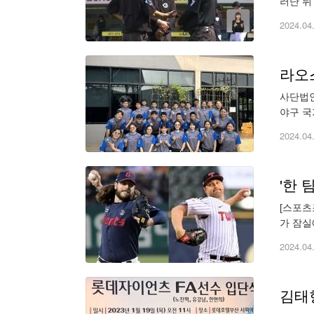
러난 뒤 뒤늦게 보완에 
2024.04
라오
사단법인
야구 국
야구단과
2024.04
[스포츠
가 잠실
두산 베
2024.04
김태형