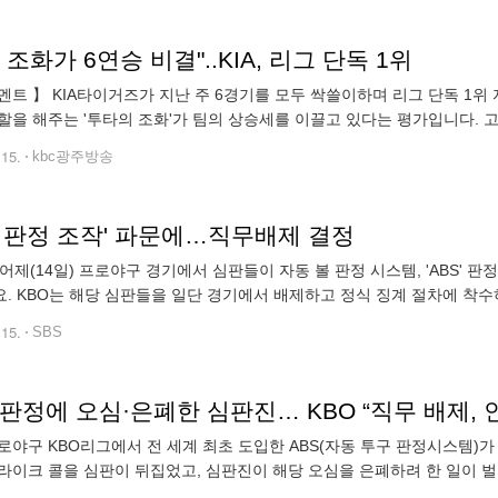
 조화가 6연승 비결"..KIA, 리그 단독 1위
멘트 】 KIA타이거즈가 지난 주 6경기를 모두 싹쓸이하며 리그 단독 1위
할을 해주는 '투타의 조화'가 팀의 상승세를 이끌고 있다는 평가입니다. 
를 시작한 KIA. 7회 2대 2로 맞선 투아웃 1루 상황에서 이우성이 중견수 
.15.
kbc광주방송
S 판정 조작' 파문에…직무배제 결정
 어제(14일) 프로야구 경기에서 심판들이 자동 볼 판정 시스템, 'ABS' 
. KBO는 해당 심판들을 일단 경기에서 배제하고 정식 징계 절차에 착수
심·심판 팀장 : 음성은 분명히 볼로 인식했다고 들으세요(하세요). 아셨죠?
.15.
SBS
 판정에 오심·은폐한 심판진… KBO “직무 배제, 
로야구 KBO리그에서 전 세계 최초 도입한 ABS(자동 투구 판정시스템)가 
라이크 콜을 심판이 뒤집었고, 심판진이 해당 오심을 은폐하려 한 일이 벌
열린 NC다이노스와 삼성라이온즈의 경기에서 나왔다. 삼성이 공격하던 3