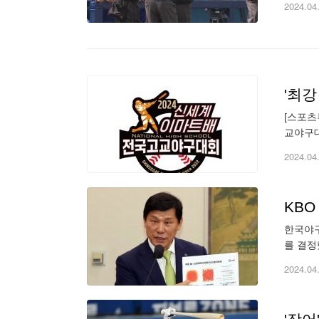
2024.04
'최
[스포츠
교야구대
에서 진
2024.04
KBO
한국야구
를 결정
하고 대
2024.04