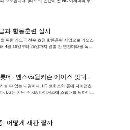
라클과 합동훈련 실시
전을 위한 개도국 선수 초청 합동훈련 사업으로 라오스
청해 4월 16일부터 25일까지 열흘 간 연천미라클 독립
관광부와 국민
'한 팀은 연패가 이어진다' 1승5패-2연패 LG vs 6연패 롯데. 엔스vs윌커슨 에이스 맞대결[SC 포커스]
물러설 수 없는 대결이다. LG 트윈스와 롯데 자이언츠
다. LG는 지난 주 KIA 타이거즈에 스윕패를 당하더니
종, 어떻게 새판 짤까