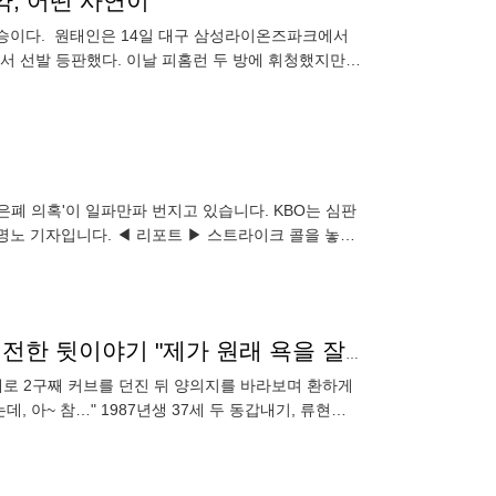
약, 어떤 사연이
2승이다. 원태인은 14일 대구 삼성라이온즈파크에서
경기에서 선발 등판했다. 이날 피홈런 두 방에 휘청했지만,
은폐 의혹'이 일파만파 번지고 있습니다. KBO는 심판
명노 기자입니다. ◀ 리포트 ▶ 스트라이크 콜을 놓친
경기 심판팀
[영상] 양의지 : "아우 XX" / RYU : "푸하하"→양의지가 전한 뒷이야기 "제가 원래 욕을 잘 안 하는데..."
상대로 2구째 커브를 던진 뒤 양의지를 바라보며 환하게
, 아~ 참…" 1987년생 37세 두 동갑내기, 류현진