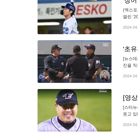
'장어
(엑스포
열린 '
5⅓이닝
2024.04
'초유
[뉴스데
진을 직
뒤, 실
2024.04
[스타뉴
웃고 있
과 양의
2024.04