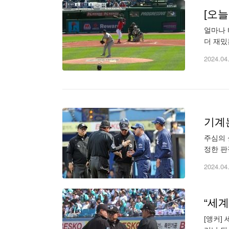
[오
얼마나 
더 재밌는
보' 검색
2024.04
기계
주심의 
정한 판
는다는 
2024.04
“세계
[앵커] 세계