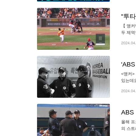
"투타
【 앵커
두 제역
로 경기
2024.04
'AB
<앵커>
있는데요
호/1루
2024.04
ABS
올해 프
의 스트
크에서 