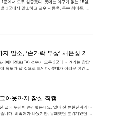
는 1군에서 모두 실종됐다. 롯데는 야구가 없는 15일,
을 1군에서 말소하고 포수 서동욱, 투수 최이준, 신
게
롯데 ‘170억 FA’ 전원 2군행 굴욕… 타격 부진 유강남까지 말소, ‘손가락 부상’ 채은성 2군행
프리에이전트(FA) 선수가 모두 2군에 내려가는 참담
비에 속도가 날 것으로 보인다. 롯데가 어려운 여건을
K
 더그아웃까지 잠실 직캠
승리했는데요. 얼마 전 류현진과의 대
었습니다. 비속어가 나왔지만, 유쾌했던 분위기였던 그
환이 전격 주장