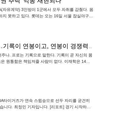
위권 추락' 악몽 재현되나
(자유계약) 3인방이 1군에서 모두 자취를 감췄다. 몸
지 못하고 있다. 롯데는 오는 16일 서울 잠실야구장
그날, 공룡들 34세 잠수함의 억울함은 누가 풀어주나…기록이 연봉이고, 연봉이 경쟁력인데
풀어주나. 프로는 기록으로 말한다. 기록이 곧 자신의 몸
혹은 원통함은 책임져줄 사람이 없다. 이재학은 14일
3회말
구 KIA타이거즈가 연속 스윕승으로 선두 자리를 굳건히