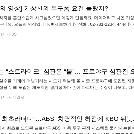
늘의 영상] 기상천외 투구폼 요건 몰랐지?
타자를 혼란스럽게 하고싶었으면 이렇게 던질까요. 메이저리그 나온 기상
데요. 오늘의 영상입니다. ■ 제보하기 ▷ 전화 : 02-781-1234, 4444 ▷ 이메
, 채널 추가 ▷ 카카오 '마이뷰', 유튜브에서 KBS
.15.
KBS
는 “스트라이크” 심판은 “볼”… 프로야구 심판진 
실수를 기계에 떠넘기려는 시도가 적발돼 올 시즌 프로야구에 도입된 자동
정을 위해 도입된 제도지만 경기장마다 존이 다르다는 주장이 나오고, 타
반발도 거세다. 하지만 실수는 심판이 할 뿐 ABS는 인간의 눈보다 정확
.15.
세계일보
 최초라더니”…ABS, 치명적인 허점에 KBO 뒤
 최초로 도입된 프로야구 ABS, 자동 투구 판정 시스템을 둘러싼 논란이 일파만파로 커지고 있습니다. 치명적인 허점이