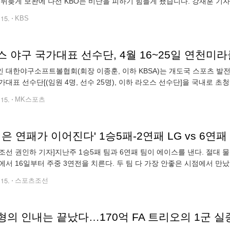
나선 KBO는 비난을 피하기 힘들게 됐습니다. 강재훈 기자의 보도입니다. [리포트] 논란이 된 NC 이재학의 투구
장면입니다. 주심은 볼이라고 판정했는데, 이재학이 공 세 개를 더 던지고 나서야
.15.
KBS
스 야구 국가대표 선수단, 4월 16~25일 연천미
 대한야구소프트볼협회(회장 이종훈, 이하 KBSA)는 개도국 스포츠 발
가대표 선수단[(임원 4명, 선수 25명), 이하 라오스 선수단]을 국내로 초
 합동훈련을 실시한다. 대한체육회와 KBSA가 주최·주관하고 문화체육
.15.
MK스포츠
조선 권인하 기자]지난주 1승5패 팀과 6연패 팀이 에이스를 낸다. 절대 
에서 16일부터 주중 3연전을 치른다. 두 팀 다 가장 안좋은 시점에서 만났
어스에 1승 후 2연패를 당해 1승5패의
.15.
스포츠조선
의 인내는 끝났다…170억 FA 트리오의 1군 실