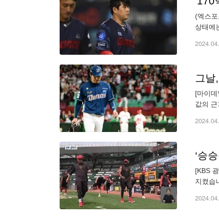
'17
(엑스포
상태에는
에서 열리
2024.04
[마이데
값의 근
대구 삼
2024.04
‘승승
[KBS
지켰습니다. 시즌 초반 경기력이
마자 선
2024.04