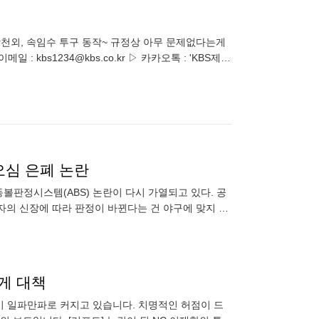
천외, 속임수 투구 동작~ 규정상 아무 문제없다는게
일 : kbs1234@kbs.co.kr ▷ 카카오톡 : 'KBS제
오심 은폐 논란
볼판정시스템(ABS) 논란이 다시 가열되고 있다. 공
자의 신장에 따라 판정이 바뀐다는 건 야구에 맞지 않
하게 볼카운트를 판단하
늦게 대책
 드