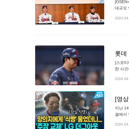
[OSE
대규모 
정락을 
2024.04
[스포티
한 사건
빠져 나
2024.04
[영상
지난 14
결에서 
때처럼 
2024.04