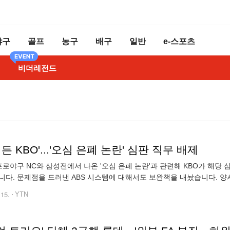
야구
골프
농구
배구
일반
e-스포츠
비더레전드
빼든 KBO'...'오심 은폐 논란' 심판 직무 배제
 프로야구 NC와 삼성전에서 나온 '오심 은폐 논란'과 관련해 KBO가 해
니다. 문제점을 드러낸 ABS 시스템에 대해서도 보완책을 내놨습니다. 양시창
로 찍혔지만, 심판은 볼을 선언하고, 뒤늦게 감독의 항의를 받고 난 뒤
.15.
YTN