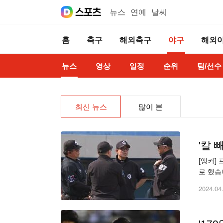
뉴스
연예
날씨
홈
축구
해외축구
야구
해외
뉴스
영상
일정
순위
팀/선수
최신 뉴스
많이 본
'칼 
[앵커]
로 했습
트라이크
2024.04