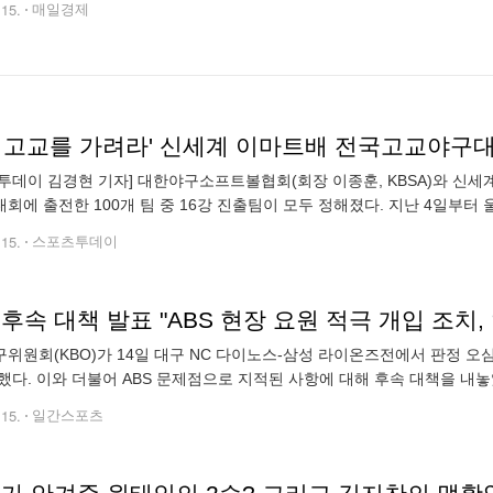
.15.
매일경제
강 고교를 가려라' 신세계 이마트배 전국고교야구대회
투데이 김경현 기자] 대한야구소프트볼협회(회장 이종훈, KBSA)와 신세
회에 출전한 100개 팀 중 16강 진출팀이 모두 정해졌다. 지난 4일부
행되고 있는 2024 신세계 이마트배 전국고교야구대회는 16일부터 목동
.15.
스포츠투데이
 후속 대책 발표 "ABS 현장 요원 적극 개입 조치,
위원회(KBO)가 14일 대구 NC 다이노스-삼성 라이온즈전에서 판정 
했다. 이와 더불어 ABS 문제점으로 지적된 사항에 대해 후속 대책을 내놓
구 경기의 이민호 1루심, 문승훈 주심, 추평호 3루심을 직무 배제하고, 
.15.
일간스포츠