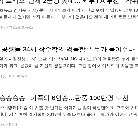
0억 트리오' 단체 2군행 롯데…'외부 FA 부진→하
츠뉴스 김지수 기자) 롯데 자이언츠가 팀의 재건을 위해 영입했던 외부 FA
 문제가 없지만 성적이 문제다. 부상이 없음에도 전혀 제 기량들을 발휘하
는 2024 신한 SOL Bank KBO리그 LG 트윈스와 시즌 1차전에 앞서 15
.15.
엑스포츠뉴스
일리 = 김진성 기자] 그날, 이재학(34, NC 다이노스)의 억울함은 누가 
거가 되고, 몸값이 곧 자신의 경쟁력이다. 그런 점에서 이재학의 억울함 
성라이온즈파크에서 열린, 문제의 그 삼성 라이온즈전에 선발 등판했다. 
.15.
마이데일리
승승승승!’ 파죽의 6연승…관중 100만명 도전
 광주] [앵커] 요즘 야구 볼 맛 난다는 이야기들 많이 하실텐데요. 프로야
 2017년 우승 때보다 좋다는 평가가 이어지고 있습니다. 최정민 기자입니다. [리포트] 경기 시작하자
두타자 초구 홈런을 기록한 김도영. 2002년 이종범 이후 22년 만입니다.
.15.
KBS