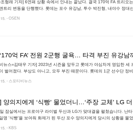
N=조형래 기자] 6연패 상황 속에서 인내는 끝났다. 결국 170억 FA 트리오
엔트리 변동을 단행했다. 롯데는 포수 유강남, 투수 박진형, 내야수 정대선
1군에 콜업했다. 이날 엔트리 변동을 단행하면서 지난해 롯데가 야심차
.15.
OSEN
비뉴스=김태우 기자] 2023년 시즌을 앞두고 롯데가 야심차게 영입한 세 
이 벌어졌다. 부상도 아니고, 모두 부진 때문이다. 롯데의 1군 선수단 정
갈 수 있을지, 또 세 선수의 자존심 회복 시점이 언제가 될지도 관심사다. 
.15.
스포티비뉴스
] 양의지에게 ‘식빵’ 물었더니…‘주장 교체’ LG
일 잠실에서는 프로야구 라이벌 두산과 LG가 맞대결을 펼쳤습니다. 난타전 끝에 두산이 
일명 '식빵'을 보여줘 화제가 된 두산 포수 양의지에게 당시의 상황을 물
활짝 웃으며 답했는데요. 어떤 답이 돌아왔을까요? 한편 시즌 초반 오지
.15.
KBS