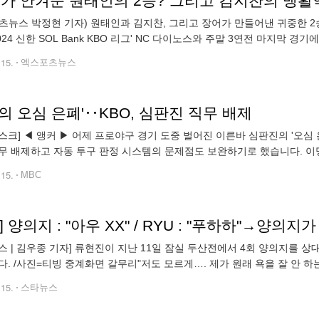
'가 안겨준 원태인의 2승? 그리고 김지찬의 맹활
츠뉴스 박정현 기자) 원태인과 김지찬, 그리고 장어가 만들어낸 귀중한 
2024 신한 SOL Bank KBO 리그' NC 다이노스와 주말 3연전 마지막 
 6피안타(2피홈런) 3탈삼진 1볼넷 2실점으로 팀의 12-5 대승에 힘을
.15.
엑스포츠뉴스
의 오심 은폐'‥KBO, 심판진 직무 배제
스크] ◀ 앵커 ▶ 어제 프로야구 경기 도중 벌어진 이른바 심판진의 '오심 
무 배제하고 자동 투구 판정 시스템의 문제점도 보완하기로 했습니다. 이
수를 덮으려던 노골적인 대화는 말 그대로 충격이었습니다. [이민호/어제 
.15.
MBC
스 | 김우종 기자] 류현진이 지난 11일 잠실 두산전에서 4회 양의지를 
다. /사진=티빙 중계화면 갈무리"저도 모르게…. 제가 원래 욕을 잘 안 하는데
지가 야구팬들에게 훈훈하고도 큰 웃음을 안겼다. 지난주 11일 잠실구장
.15.
스타뉴스