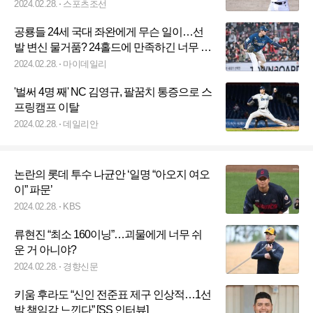
2024.02.28.
스포츠조선
공룡들 24세 국대 좌완에게 무슨 일이…선
발 변신 물거품? 24홀드에 만족하긴 너무 아
까운데
2024.02.28.
마이데일리
'벌써 4명 째' NC 김영규, 팔꿈치 통증으로 스
프링캠프 이탈
2024.02.28.
데일리안
논란의 롯데 투수 나균안 ‘일명 “아오지 여오
이” 파문’
2024.02.28.
KBS
류현진 “최소 160이닝”…괴물에게 너무 쉬
운 거 아니야?
2024.02.28.
경향신문
키움 후라도 “신인 전준표 제구 인상적…1선
발 책임감 느낀다” [SS 인터뷰]