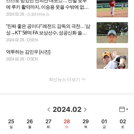
스스로 믿었던 전의산 대포쇼… 선발 호투
에 루키 활약까지, 이숭용 웃을 수밖에 없었
다
2024.02.28.
스포티비뉴스
“진짜 좋은 공이다” 레전드 감독의 극찬…‘삼
성→KT’ 58억 FA 보상선수, 성공신화 쓸까
[오!쎈 오키나와]
2024.02.28.
OSEN
역투하는 김민우 [사진]
2024.02.28.
OSEN
최신뉴스 더보기
펼치기
2024
.
02
년월 선택 열기/닫기
이전 날짜
다음 날짜
25
26
27
28
29
01
02
일
월
화
수
목
금
토