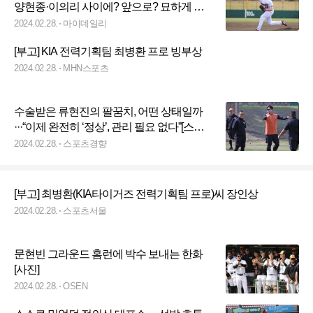
양현종·이의리 사이에? 앞으로? 묘하게 매
력 있네
2024.02.28.
마이데일리
[부고] KIA 전력기획팀 최병환 프로 빙부상
2024.02.28.
MHN스포츠
수술받은 류현진의 팔꿈치, 어떤 상태일까
···“이제 완전히 ‘정상’, 관리 필요 없다”[스경x
이슈]
2024.02.28.
스포츠경향
[부고] 최병환(KIA타이거즈 전력기획팀 프로)씨 장인상
2024.02.28.
스포츠서울
문현빈 그라운드 홈런에 박수 보내는 한화
[사진]
2024.02.28.
OSEN