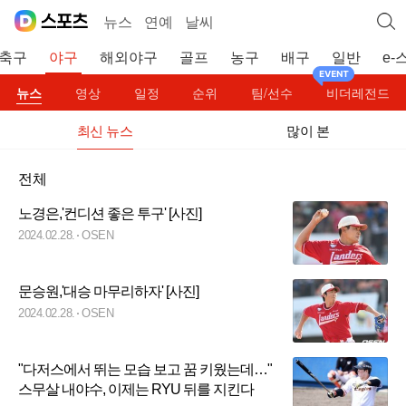
뉴스
연예
날씨
축구
야구
해외야구
골프
농구
배구
일반
e-
뉴스
영상
일정
순위
팀/선수
비더레전드
최신 뉴스
많이 본
전체
노경은,'컨디션 좋은 투구' [사진]
2024.02.28.
OSEN
문승원,'대승 마무리하자' [사진]
2024.02.28.
OSEN
"다저스에서 뛰는 모습 보고 꿈 키웠는데…"
스무살 내야수, 이제는 RYU 뒤를 지킨다