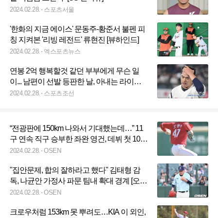
2024.02.28.
스포츠서울
'한화의 지금 에이스' 문동주-황준서 불펜 피
칭 지켜본 '리빙 레전드' 류현진 [뷰하인드]
2024.02.28.
엑스포츠뉴스
연봉 2억 행복할것 같던 부부에게 무슨 일
이... 남편이 선발 등판한 날, 아내는 라이브
로 폭로. 뒤숭숭한 롯데. 칼을 꺼낼 수 없는
2024.02.28.
스포츠조선
이유[캠프 포커스]
“전광판에 150km 나와서 기대했는데…” 11
구 연속 직구 승부한 좌완 영건, 데뷔 첫 10승
을 꿈꾼다 [오!쎈 타이난]
2024.02.28.
OSEN
"집안문제, 합의 잘하라고 했다" 김태형 감
독, 나균안 가정사 파문 팀내 확대 경계 [오!
쎈 오키나와]
2024.02.28.
OSEN
크로우처럼 153km 못 뿌려도…KIA 이 외인,