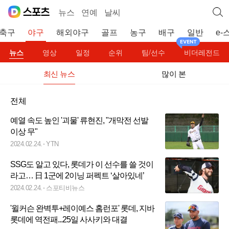
뉴스
연예
날씨
축구
야구
해외야구
골프
농구
배구
일반
e-
뉴스
영상
일정
순위
팀/선수
비더레전드
최신 뉴스
많이 본
전체
예열 속도 높인 '괴물' 류현진, "개막전 선발
이상 무"
2024.02.24.
YTN
SSG도 알고 있다, 롯데가 이 선수를 쓸 것이
라고… 日 1군에 2이닝 퍼펙트 ‘살아있네’
2024.02.24.
스포티비뉴스
'윌커슨 완벽투+레이예스 홈런포' 롯데, 지바
롯데에 역전패...25일 사사키와 대결