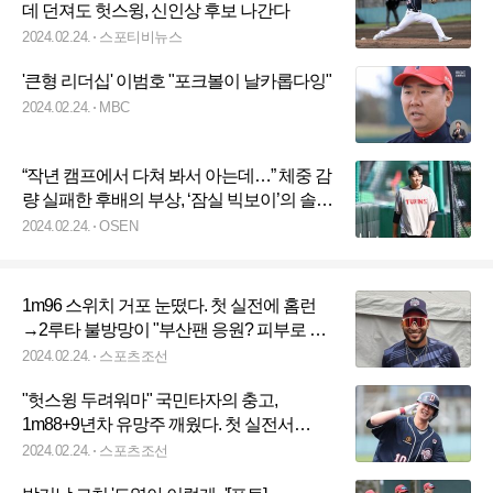
데 던져도 헛스윙, 신인상 후보 나간다
2024.02.24.
스포티비뉴스
'큰형 리더십' 이범호 "포크볼이 날카롭다잉"
2024.02.24.
MBC
“작년 캠프에서 다쳐 봐서 아는데…” 체중 감
량 실패한 후배의 부상, ‘잠실 빅보이’의 솔직
심정 [오!쎈 이천]
2024.02.24.
OSEN
1m96 스위치 거포 눈떴다. 첫 실전에 홈런
→2루타 불방망이 "부산팬 응원? 피부로 느
끼고파" [인터뷰]
2024.02.24.
스포츠조선
"헛스윙 두려워마" 국민타자의 충고,
1m88+9년차 유망주 깨웠다. 첫 실전서
125m 대형홈런+4안타 쾅쾅 [SC캠프]
2024.02.24.
스포츠조선