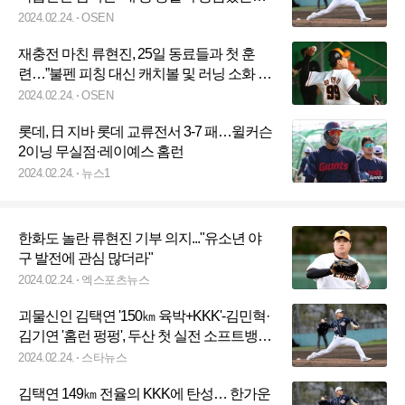
만족해”
2024.02.24.
OSEN
재충전 마친 류현진, 25일 동료들과 첫 훈
련…”불펜 피칭 대신 캐치볼 및 러닝 소화 예
정” [오!쎈 오키나와]
2024.02.24.
OSEN
롯데, 日 지바 롯데 교류전서 3-7 패…윌커슨
2이닝 무실점·레이예스 홈런
2024.02.24.
뉴스1
한화도 놀란 류현진 기부 의지..."유소년 야
구 발전에 관심 많더라"
2024.02.24.
엑스포츠뉴스
괴물신인 김택연 '150㎞ 육박+KKK'-김민혁·
김기연 '홈런 펑펑', 두산 첫 실전 소프트뱅크
2군에 9-1 대승... 25일 소뱅 1군과 격돌
2024.02.24.
스타뉴스
김택연 149㎞ 전율의 KKK에 탄성… 한가운