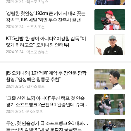
2024.02.24.
엑스포츠뉴스
'강렬한 첫인상' 193cm 큰 키에서 내리꽂는
강속구, KIA 네일 '외인 투수 잔혹사 끝낸
다'[SC오키나와 스캠]
2024.02.24.
스포츠조선
KT 5선발, 한 명이 아니다? 이강철 감독 "이
렇게 하려고요" [오키나와 인터뷰]
2024.02.24.
엑스포츠뉴스
[IS 오키나와] '107억원' 계약 후 장안문 깜짝
촬영, "엄상백은 창룡문 추천"
2024.02.24.
일간스포츠
“고졸 신인 느낌 아니야” 두산 캠프 첫 연습
경기 소프트뱅크 2군전 9-1 완승인데 슈퍼루
키 ‘KKK’에 다들 더 놀랐다 [MK미야자키]
2024.02.24.
MK스포츠
두산, 첫 연습경기 日 소프트뱅크 9-1 대파…
특급신인 김택연 “내 공 통할지 궁금했는데