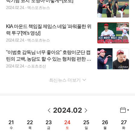
박기남 코치 '도영아 이렇게~'[포토]
2024.02.24.
엑스포츠뉴스
KIA 마운드 책임질 제임스 네일 '파워풀한 위
력 투구'[엑's 영상]
2024.02.24.
엑스포츠뉴스
"이범호 감독님 너무 좋아요" 호랑이군단 캡
틴의 고백, 농담도 할 수 있는 형처럼 편한 분
[SC오키나와 스캠]
2024.02.24.
스포츠조선
최신뉴스 더보기
펼치기
2024
.
02
년월 선택 열기/닫기
이전 날짜
다음 날짜
21
22
23
24
25
26
27
수
목
금
토
일
월
화