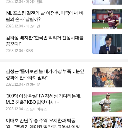
변수’
2023.12.04.
마이데일리
'ML 포스팅 결전의 날' 이정후, 미국에서 '바
람의 손자' 날릴까?
2023.12.04.
에스티엔
김하성-배지환 “한국인 빅리거 전성시대를
꿈꾼다!”
2023.12.04.
KBS
김성근 “돌아보면 늘 내가 가장 부족…눈앞
성과에 안주하지 말라”
2023.12.04.
경향신문
“100억 이상 확실” FA 김혜성 기다리는데,
MLB 진출? KBO 입맛 다시나
2023.12.04.
스포티비뉴스
이대호 만난 '우승 주역' 오지환과 박동
원…"분위기 메이커 임찬규-고우석-이정용,