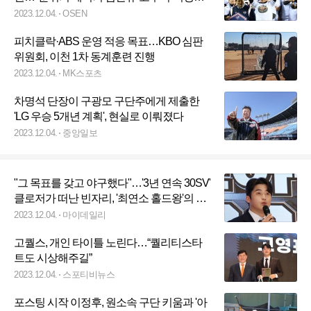
함께 있으면 난리난다"
2023.12.04.
OSEN
피치클락·ABS 운영 적응 목표…KBO 심판
위원회, 이천 1차 동계훈련 진행
2023.12.04.
MK스포츠
차명석 단장이 구광모 구단주에게 제출한
'LG 우승 5개년 계획', 현실로 이뤄졌다
2023.12.04.
중앙일보
"그 목표를 갖고 야구했다"…'3년 연속 30SV'
클로저가 떠난 빈자리, '최연소 홀드왕'의 꿈
으로 채워질까 [MD논현동]
2023.12.04.
마이데일리
고퀄스, 개인 타이틀 노린다…“퀄리티스타
트도 시상해주길”
2023.12.04.
스포티비뉴스
포스팅 시작 이정후, 원소속 구단 키움과 '아