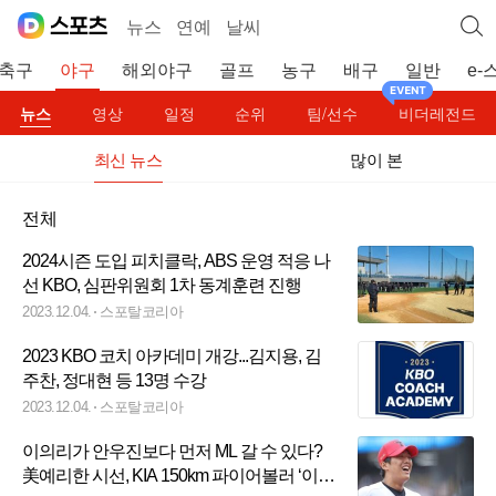
뉴스
연예
날씨
축구
야구
해외야구
골프
농구
배구
일반
e-
뉴스
영상
일정
순위
팀/선수
비더레전드
최신 뉴스
많이 본
전체
2024시즌 도입 피치클락, ABS 운영 적응 나
선 KBO, 심판위원회 1차 동계훈련 진행
2023.12.04.
스포탈코리아
2023 KBO 코치 아카데미 개강...김지용, 김
주찬, 정대현 등 13명 수강
2023.12.04.
스포탈코리아
이의리가 안우진보다 먼저 ML 갈 수 있다?
美예리한 시선, KIA 150km 파이어볼러 ‘이