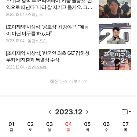
'스위퍼 장착 후 커리어하이' 키움 필승조, 현
역으로 떠난다 "나라 잘 지키고 올게요, 그동
안 키움 야구 재미있게 봐주세요" [인터뷰]
2023.12.04.
스타뉴스
[조아제약 시상식] '공로상' 최강야구, "예능
이 아닌 야구를 하겠다"
2023.12.04.
일간스포츠
[조아제약 시상식] '한국인 최초 GG' 김하성,
루키 배지환과 특별상 수상
2023.12.04.
일간스포츠
최신뉴스 더보기
펼치기
2023
.
12
년월 선택 열기/닫기
이전 날짜
다음 날짜
01
02
03
04
05
06
07
금
토
일
월
화
수
목