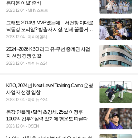
름다운 이별' 준비
2023.12.04.
MHN스포츠
그래도 2014년 MVP였는데…서건창 이대로
낙동강 오리알? 방출자 시장, 언제 꿈틀거릴
까
2023.12.04.
마이데일리
2024~2026 KBO 리그 유·무선 중계권 사업
자 선정 경쟁 입찰
2023.12.04.
아이뉴스24
KBO, 2024년 Next-Level Training Camp 운영
사업자 선정 입찰
2023.12.04.
아이뉴스24
몸값 인플레+달러 초강세, 25살 이정후
1000억 갑부? 실력 있기에 행운도 따른다
2023.12.04.
OSEN