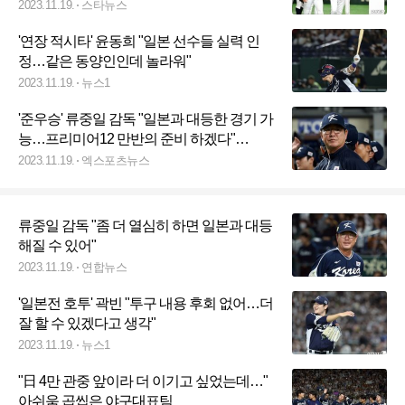
뷰]
2023.11.19.
스타뉴스
'연장 적시타' 윤동희 "일본 선수들 실력 인
정…같은 동양인인데 놀라워"
2023.11.19.
뉴스1
'준우승' 류중일 감독 "일본과 대등한 경기 가
능…프리미어12 만반의 준비 하겠다"
[APBC 일문일답]
2023.11.19.
엑스포츠뉴스
류중일 감독 "좀 더 열심히 하면 일본과 대등
해질 수 있어"
2023.11.19.
연합뉴스
'일본전 호투' 곽빈 "투구 내용 후회 없어…더
잘 할 수 있겠다고 생각"
2023.11.19.
뉴스1
"日 4만 관중 앞이라 더 이기고 싶었는데…"
아쉬움 곱씹은 야구대표팀