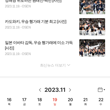
정해영 위로하는 원태인-곽빈 [사진]
2023.11.19.
OSEN
카도와키, 우승 헹가래 기분 최고 [사진]
2023.11.19.
OSEN
일본 이바타 감독, 우승 헹가래에 미소 가득
[사진]
2023.11.19.
OSEN
최신뉴스 더보기
펼치기
2023
.
11
년월 선택 열기/닫기
이전 날짜
다음 날짜
16
17
18
19
20
21
22
목
금
토
일
월
화
수