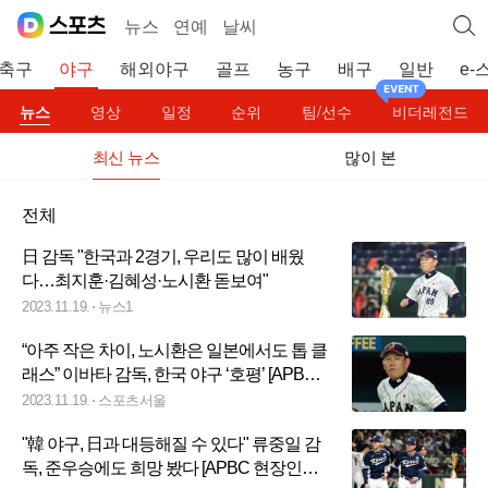
뉴스
연예
날씨
축구
야구
해외야구
골프
농구
배구
일반
e-
뉴스
영상
일정
순위
팀/선수
비더레전드
최신 뉴스
많이 본
전체
日 감독 "한국과 2경기, 우리도 많이 배웠
다…최지훈·김혜성·노시환 돋보여"
2023.11.19.
뉴스1
“아주 작은 차이, 노시환은 일본에서도 톱 클
래스” 이바타 감독, 한국 야구 ‘호평’ [APBC
승장]
2023.11.19.
스포츠서울
"韓 야구, 日과 대등해질 수 있다" 류중일 감
독, 준우승에도 희망 봤다 [APBC 현장인터