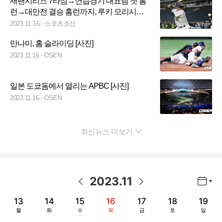
재팬시리즈 7타점→연습경기 대표팀 첫 홈
런→대만전 결승 홈런까지, 루키 모리시타
무시무시한 타격감
2023.11.16.
스포츠조선
만나미, 홈 슬라이딩 [사진]
2023.11.16.
OSEN
일본 도쿄돔에서 열리는 APBC [사진]
2023.11.16.
OSEN
최신뉴스 더보기
펼치기
2023
.
11
년월 선택 열기/닫기
이전 날짜
다음 날짜
13
14
15
16
17
18
19
월
화
수
목
금
토
일