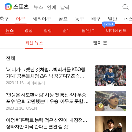
뉴스
연예
날씨
축구
야구
해외야구
골프
농구
배구
일반
e-
뉴스
영상
일정
순위
팀/선수
비더레전드
최신 뉴스
많이 본
전체
“페디가 그랬던 것처럼…빅리거들 KBO행
기대” 공룡들처럼 초대박 꿈꾼다? 20승
·200K 외인 또 나올까
2023.11.16.
마이데일리
‘인생은 허도환처럼’ 사상 첫 통신 3사 우승
포수 “은퇴 고민했는데 우승, 아무도 못할 기
록”
2023.11.16.
OSEN
이정후“콘택트 능력·적은 삼진이 내 장점…
장타자만 미국 간다는 편견 깰 것”