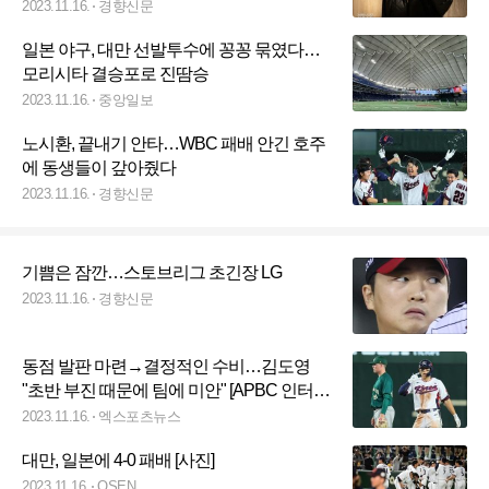
2023.11.16.
경향신문
일본 야구, 대만 선발투수에 꽁꽁 묶였다…
모리시타 결승포로 진땀승
2023.11.16.
중앙일보
노시환, 끝내기 안타…WBC 패배 안긴 호주
에 동생들이 갚아줬다
2023.11.16.
경향신문
기쁨은 잠깐…스토브리그 초긴장 LG
2023.11.16.
경향신문
동점 발판 마련→결정적인 수비…김도영
"초반 부진 때문에 팀에 미안" [APBC 인터
뷰]
2023.11.16.
엑스포츠뉴스
대만, 일본에 4-0 패배 [사진]
2023.11.16.
OSEN