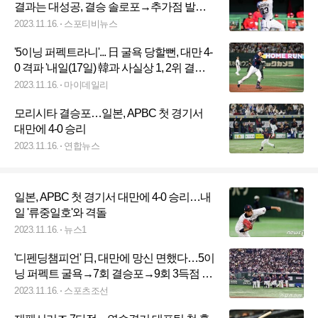
결과는 대성공, 결승 솔로포→추가점 발판
멀티히트 [APBC]
2023.11.16.
스포티비뉴스
'5이닝 퍼펙트라니'... 日 굴욕 당할뻔, 대만 4-
0 격파 '내일(17일) 韓과 사실상 1, 2위 결정
전'
2023.11.16.
마이데일리
모리시타 결승포…일본, APBC 첫 경기서
대만에 4-0 승리
2023.11.16.
연합뉴스
일본, APBC 첫 경기서 대만에 4-0 승리…내
일 '류중일호'와 격돌
2023.11.16.
뉴스1
'디펜딩챔피언' 日, 대만에 망신 면했다…5이
닝 퍼펙트 굴욕→7회 결승포→9회 3득점 쐐
기 [APBC 현장]
2023.11.16.
스포츠조선