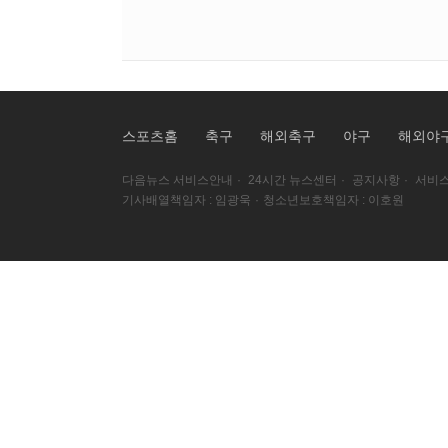
스포츠홈
축구
해외축구
야구
해외야
다음뉴스 서비스안내
·
24시간 뉴스센터
·
공지사항
·
서비스
기사배열책임자 : 임광욱
·
청소년보호책임자 : 이호원