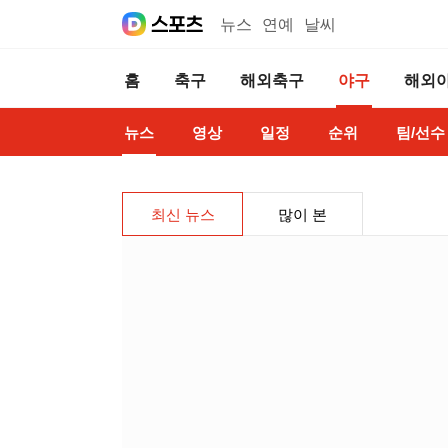
뉴스
연예
날씨
홈
축구
해외축구
야구
해외
뉴스
영상
일정
순위
팀/선수
최신 뉴스
많이 본