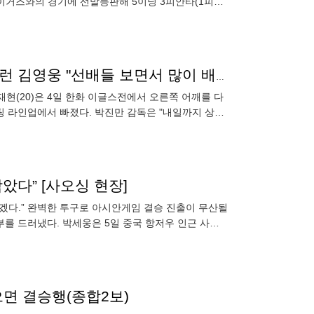
A 타이거즈와의 경기에 선발등판해 5이닝 3피안타(1피홈
부상 이재현 대신 유격수 첫 선발출전…5개월 만에 홈런 김영웅 "선배들 보면서 많이 배운다"
재현(20)은 4일 한화 이글스전에서 오른쪽 어깨를 다
팅 라인업에서 빠졌다. 박진만 감독은 "내일까지 상태
았다” [사오싱 현장]
비하겠다.” 완벽한 투구로 아시안게임 결승 진출이 무산될
부를 드러냈다. 박세웅은 5일 중국 항저우 인근 사오
슈퍼라운드
으면 결승행(종합2보)