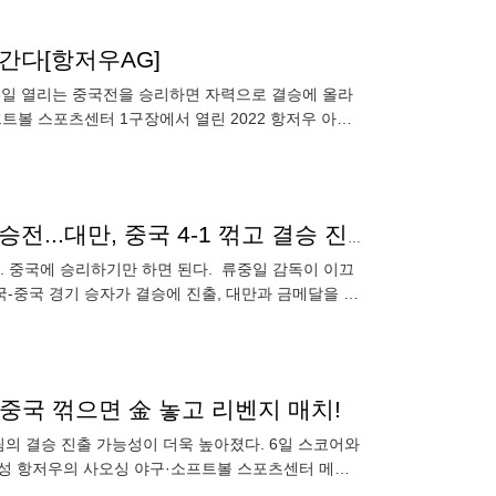
간다[항저우AG]
 6일 열리는 중국전을 승리하면 자력으로 결승에 올라
프트볼 스포츠센터 1구장에서 열린 2022 항저우 아시
점
류중일호, 경우의 수 간단하다. 중국 이기면 대만과 결승전...대만, 중국 4-1 꺾고 결승 진출(종합)
. 중국에 승리하기만 하면 된다. 류중일 감독이 이끄
국-중국 경기 승자가 결승에 진출, 대만과 금메달을 놓
금메달에
, 중국 꺾으면 金 놓고 리벤지 매치!
팀의 결승 진출 가능성이 더욱 높아졌다. 6일 스코어와
장성 항저우의 사오싱 야구·소프트볼 스포츠센터 메인
정전 진출에 성