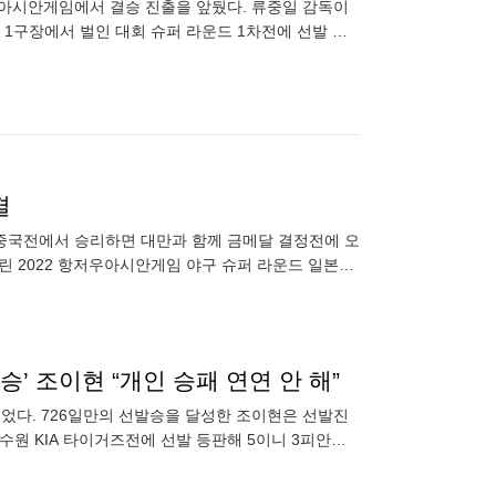
우 아시안게임에서 결승 진출을 앞뒀다. 류중일 감독이
1구장에서 벌인 대회 슈퍼 라운드 1차전에 선발 투
 맹타에 힘입어
결
 중국전에서 승리하면 대만과 함께 금메달 결정전에 오
린 2022 항저우아시안게임 야구 슈퍼 라운드 일본전
에 힘입어 2-
’ 조이현 “개인 승패 연연 안 해”
끌었다. 726일만의 선발승을 달성한 조이현은 선발진
수원 KIA 타이거즈전에 선발 등판해 5이니 3피안타(1
K