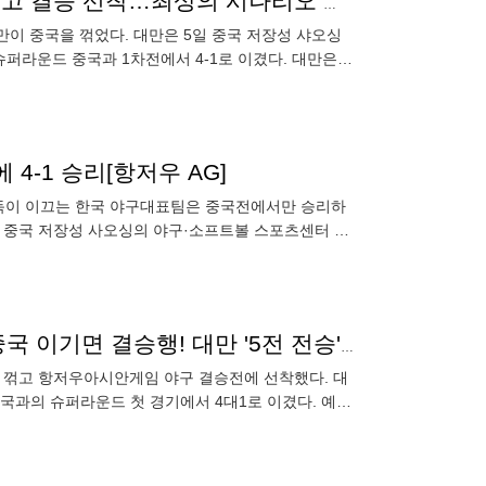
[항저우 NOW] '한국 결승행 청신호!' 대만, 중국 4-1 꺾고 결승 선착…최상의 시나리오 완성됐다
이 중국을 꺾었다. 대만은 5일 중국 저장성 샤오싱
슈퍼라운드 중국과 1차전에서 4-1로 이겼다. 대만은
 확정했다.
4-1 승리[항저우 AG]
 감독이 이끄는 한국 야구대표팀은 중국전에서만 승리하
0분 중국 저장성 사오싱의 야구·소프트볼 스포츠센터 1
 조별
이제 '경우의 수' 없다…'한-일전 쾌승' 류중일호, 6일 중국 이기면 결승행! 대만 '5전 전승' 결승 선착[항저우AG]
을 꺾고 항저우아시안게임 야구 결승전에 선착했다. 대
국과의 슈퍼라운드 첫 경기에서 4대1로 이겼다. 예선
하면서 6