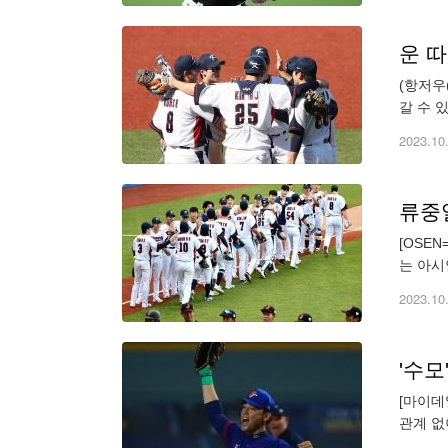
운 
(항저우
갈 수 
안게임 
2023.10
[OSE
는 아시
고 리턴
2023.10
'수모
[마이데
관계 없
구장에서