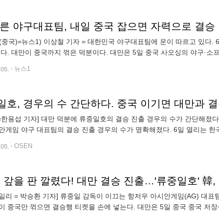
따른 야구대표팀, 내일 중국 잡으면 자력으로 결승 
(중국)=뉴스1) 이상철 기자 = 대한민국 야구대표팀에 운이 따르고 있다.
있다. 대만이 중국까지 꺾은 덕분이다. 대만은 5일 중국 사오싱의 야구·소
야구 슈퍼라운드 첫 경기에서 중국을 4-1로 이겼다. 1회초 린안커의 2타
.05.
뉴스1
N=한용섭 기자] 대만 덕분에 류중일호의 결승 진출 경우의 수가 간단해졌다
안게임 야구 대표팀의 결승 진출 경우의 수가 명확해졌다. 6일 열리는 한
 매치를 하게 된다. 한국은 중국을 반드시 꺾어야 아시안게임 4회 연속 
.05.
OSEN
' 갚을 판 깔렸다! 대만 결승 진출…'류중일호' 韓
일리 = 박승환 기자] 류중일 감독이 이끄는 항저우 아시안게임(AG) 대표
이 중국만 꺾으면 결승행 티켓을 손에 넣는다. 대만은 5일 중국 중국 저
 열린 슈퍼라운드 1차전 중국과 맞대결에서 4-1로 승리하며 금메달 결