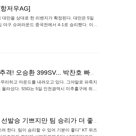
[항저우AG]
 대만을 상대로 한 리벤지가 확정된다. 대만은 5일
 야구 슈퍼라운드 중국전에서 4-1로 승리했다. 이로
6일 일본전 결과와
'5일 만에 4G 줄였다' SSG 파죽의 5연승, 3위 0.5G 맹추격! 오승환 399SV... 박찬호 빠진 6위 KIA는 2연패 [종합]
로 마무리하고 마운드를 내려오고 있다. 그야말로 파죽지
 올라섰다. SSG는 5일 인천광역시 미추홀구에 위치
기에서
‘726일 만에 선발승→PS 진출 확정’ 조이현 “오랜만의 선발승 기쁘지만 팀 승리가 더 좋다” [수원 톡톡]
려 한다. 팀이 승리할 수 있어 기분이 좋다” KT 위즈