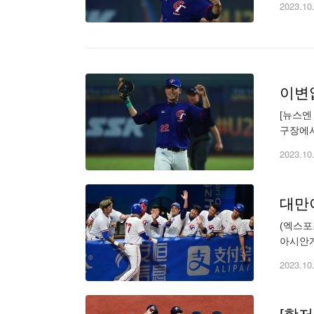
2023.10
이변
[뉴스엔
구장에서
에서 한
2023.10
(엑스포
아시안게
일 중국 
2023.10