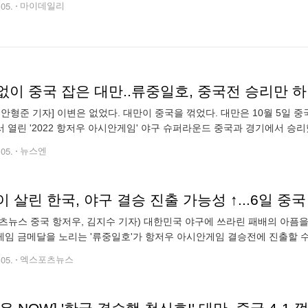
.05.
마이데일리
없이 중국 잡은 대만..류중일호, 중국전 승리만 하
 안형준 기자] 이변은 없었다. 대만이 중국을 꺾었다. 대만은 10월 5일 
 열린 '2022 항저우 아시안게임' 야구 슈퍼라운드 중국과 경기에서 승리
국을 이기고 슈퍼라운드에서 중국까지 꺾은 대만은 2승에 선착하며 6일 
.05.
뉴스엔
츠뉴스 중국 항저우, 김지수 기자) 대한민국 야구에 쓰라린 패배의 아픔을
임 금메달을 노리는 '류중일호'가 항저우 아시안게임 결승전에 진출할 수
항저우의 사오싱 야구 스포츠 문화센터(Shaoxing Baseball & Softball
.05.
엑스포츠뉴스