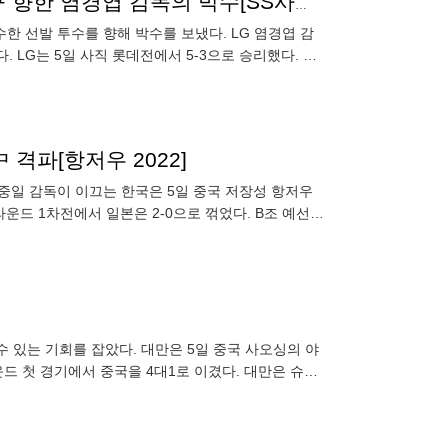
“시즌 내내 투수조 중심 잘 잡았다” 선발진 기둥 임찬규 향한 염경엽 감독의 박수[SS사직in]
한 선발 투수를 향해 박수를 보냈다. LG 염경엽 감
 LG는 5일 사직 롯데전에서 5-3으로 승리했다. 선
타
 격파[항저우 2022]
류중일 감독이 이끄는 한국은 5일 중국 저장성 항저우
운드 1차전에서 일본은 2-0으로 꺾었다. B조 예선에
야구
 있는 기회를 잡았다. 대만은 5일 중국 사오싱의 야
드 첫 경기에서 중국을 4대1로 이겼다. 대만은 슈퍼
대만은 일