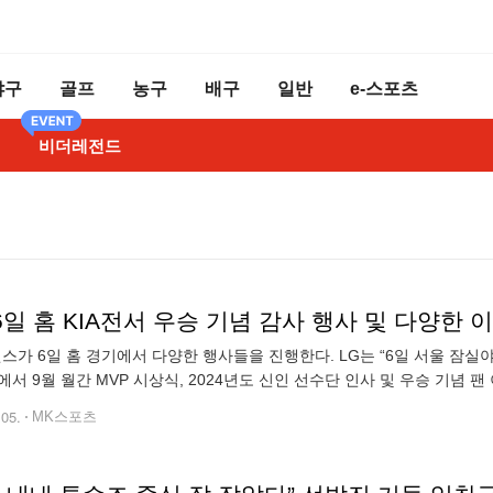
야구
골프
농구
배구
일반
e-스포츠
비더레전드
 6일 홈 KIA전서 우승 기념 감사 행사 및 다양한 
윈스가 6일 홈 경기에서 다양한 행사들을 진행한다. LG는 “6일 서울 잠실
에서 9월 월간 MVP 시상식, 2024년도 신인 선수단 인사 및 우승 기념 팬
우완 불펜 김진성에게 돌아갔다. 김진성은 9월 16경기에서 12.1이닝
.05.
MK스포츠