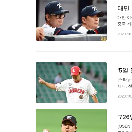
대만 
대만 야
중국 저
써 조별
2023.10
[스타뉴
세다. 
한 인천
2023.10
[OSE