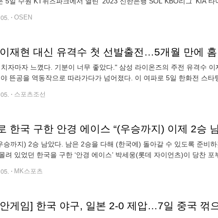
 5일 수원 KT위즈파크에서 열린 ‘2023 신한은행 SOL KBO리그’ KI
탈삼진 2실점 깜짝 호투를 펼치며 시즌 2승을 수확했다. KT는 조
.05.
OSEN
 치자마자 느꼈다. 기분이 너무 좋았다." 삼성 라이온즈의 주전 유격수 이
외야 뜬공을 역동작으로 따라가다가 넘어졌다. 이 여파로 5일 한화전 스타
해봐야할 것 같다"고 했다. 고졸 2년차 내야수
.05.
스포츠조선
 한국 구한 안경 에이스 “(우승까지) 이제 2승 남
(우승까지) 2승 남았다. 남은 2승을 다해 (한국에) 돌아갈 수 있도록 준
몰려 있었던 한국을 구한 ‘안경 에이스’ 박세웅(롯데 자이언츠)이 당찬 포
·소프트볼 스포츠센터 1구장에서 열린 2022 항저우 아시안게임 야구 
.05.
MK스포츠
안게임] 한국 야구, 일본 2-0 제압…7일 중국 꺾