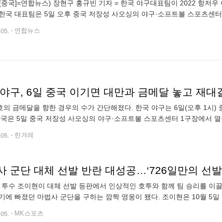
[중국]=연합뉴스) 장현구 홍규빈 기자 = 한국 야구대표팀이 2022 항저
한국 대표팀은 5일 오후 중국 저장성 사오싱의 야구·소프트볼 스포츠센터 
웅(롯데 자이언츠)의 6이닝 무실점 역투와 노시환(한화 이글스)의 2타점
.05.
연합뉴스
 야구, 6일 중국 이기면 대만과 금메달 놓고 재대
의 금메달을 향한 경우의 수가 간단해졌다. 한국 야구는 6일(오후 1시)
한국은 5일 중국 저장성 사오싱의 야구·소프트볼 스포츠센터 1구장에서 열
발 박세웅의 호투(6이닝 2피안타 9탈삼진 무실점)와 노시환의 2타점 활약
.05.
한겨레
 군단 대체 선발 반란 대성공…‘726일만의 선발승
IZ 투수 조이현이 대체 선발 등판에서 인상적인 호투와 함께 팀 승리를 이
기에 빠졌던 마법사 군단을 구하는 깜짝 영웅이 됐다. 조이현은 10월 5일 
3탈삼진 무사사구 2실점으로 팀의 5대 3 승리에 이바지했다. 이날 경기 전 
.05.
MK스포츠