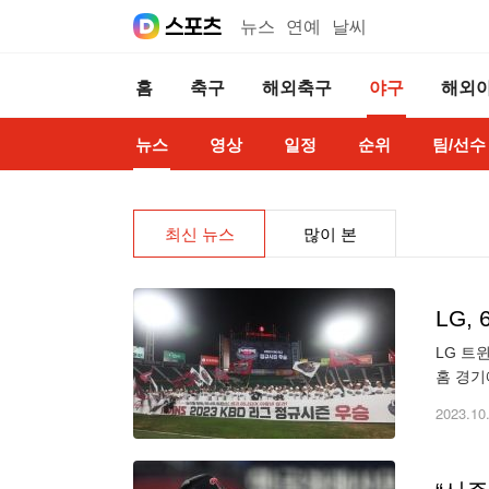
뉴스
연예
날씨
홈
축구
해외축구
야구
해외
뉴스
영상
일정
순위
팀/선수
최신 뉴스
많이 본
LG,
LG 트
홈 경기
영예는 
2023.10