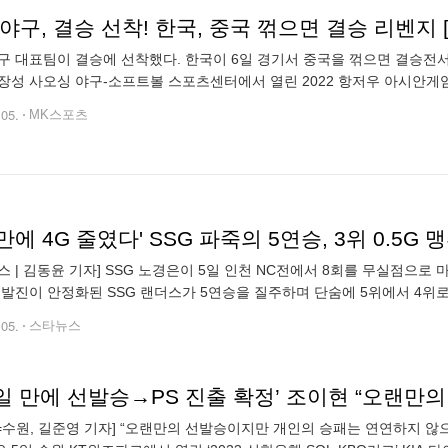
야구, 결승 선착! 한국, 중국 꺾으면 결승 리벤지 
구 대표팀이 결승에 선착했다. 한국이 6일 경기서 중국을 꺾으면 결승전서
장성 사오싱 야구-소프트볼 스포츠센터에서 열린 2022 항저우 아시안게임
리그 한국전에서 1승을 갖고 슈퍼라운드에 진출한 대만은 2승으로 남은 
.05.
MK스포츠
스 | 김동윤 기자] SSG 노경은이 5일 인천 NC전에서 8회를 무실점으
선발진이 안정화된 SSG 랜더스가 5연승을 질주하며 단숨에 5위에서 4위로
SSG랜더스필드에서 열린 2023 신한은행 SOL KBO리그 정규시즌 홈경
.05.
스타뉴스
N=수원, 길준영 기자] “오랜만의 선발승이지만 개인의 승패는 연연하지 않으