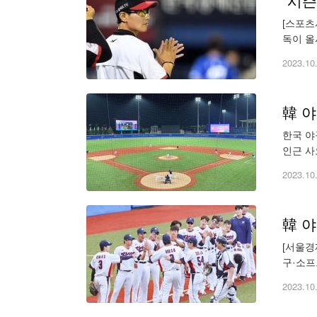
[스포츠
독이 올
발 투수
2023.10
韓 야
한국 야
인근 사
서 대만
2023.10
韓 야
[서울경
구·소프
라운드에
2023.10