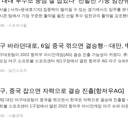
서울 | 사직=윤세호기자] 집중력이 떨어질 수 있는 경기에서도 임무를 완수
시즌 팀에서 가장 꾸준한 활약을 펼친 선발 투수 임찬규의 활약을 강조했다.
 임찬규의 활약이 돋보였다. 임찬규는 101개의 공을 던지며 6.1이닝 6안
.05.
스포츠서울
구 바라던대로, 6일 중국 꺾으면 결승행···대만, 中
구대표팀이 2022 항저우 아시안게임(AG) 결승 진출 가능성이 커졌다. 
오싱 야구·소프트볼 스포츠센터 제1구장에서 열린 항저우 AG 야구 슈퍼라
에 당한 1패를 안고 올라온 한국은 종합 1승 1패를 기록했다. 이번 대회 
.05.
일간스포츠
구, 중국 잡으면 자력으로 결승 진출[항저우AG]
제] 대만 야구대표팀이 중국을 꺾으면서 한국은 자력으로 결승에 진출할 수
트볼 스포츠센터 1구장에서 열린 2022 항저우 아시안게임 야구 슈퍼 라운
 진출한 4개 팀 가운데 가장 먼저 2승을 확보해 결승 진출을 확정했다. 
.05.
서울경제