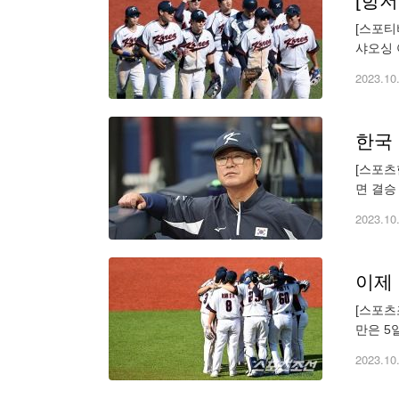
[스포티
샤오싱 
슈퍼라운
2023.10
한국 
[스포츠
면 결승
구장에서
2023.10
[스포츠
만은 5
라운드에
2023.10