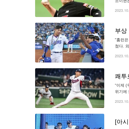
조이현은
런) 3
2023.10
"홈런은
쳤다. 
를 체크
2023.10
쾌투로
“이제 
위기에 
싱 야구
2023.10
[아시