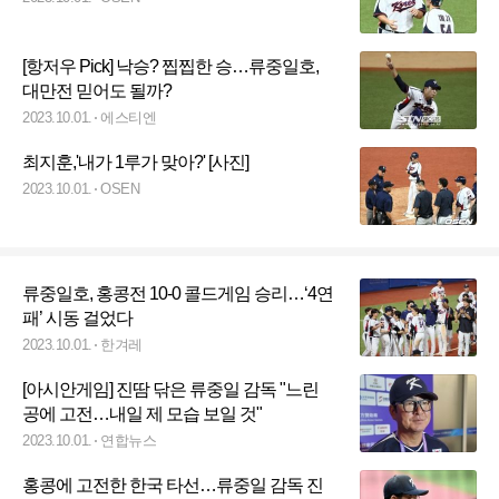
[항저우 Pick] 낙승? 찝찝한 승…류중일호,
대만전 믿어도 될까?
2023.10.01.
에스티엔
최지훈,'내가 1루가 맞아?' [사진]
2023.10.01.
OSEN
류중일호, 홍콩전 10-0 콜드게임 승리…‘4연
패’ 시동 걸었다
2023.10.01.
한겨레
[아시안게임] 진땀 닦은 류중일 감독 "느린
공에 고전…내일 제 모습 보일 것"
2023.10.01.
연합뉴스
홍콩에 고전한 한국 타선…류중일 감독 진