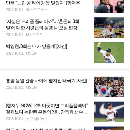
단은 "느린 공 타이밍 못 맞췄다" [항저우 인
터뷰]
2023.10.01.
엑스포츠뉴스
“사실은 트리플 플레이죠”…‘혼돈의 3회
말’에 대한 사령탑의 설명 [사오싱 현장]
2023.10.01.
MK스포츠
박영현,'8회는 내가 맡을게' [사진]
2023.10.01.
OSEN
홍콩 응원 관중 사이에 펼쳐진 태극기 [사진]
2023.10.01.
OSEN
[항저우 NOW] "2루 아웃이면 트리플플레이"
결과보다 논란된 혼돈의 3회, 감독과 선수는
이렇게 봤다(종합)
2023.10.01.
스포티비뉴스