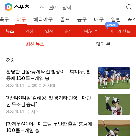
뉴스
연예
날씨
축구
야구
해외야구
골프
농구
배구
일반
e-
뉴스
영상
일정
순위
팀/선수
비더레전드
최신 뉴스
많이 본
전체
황당한 판정·늦게 터진 방망이… 韓야구, 홍
콩에 10-0 콜드게임 승
2023.10.01.
동행미디어 시대
'3안타 3타점' 김혜성 "첫 경기라 긴장…대만
전 무조건 승리"
2023.10.01.
뉴시스
[항저우AG] 야구대표팀 '무난한 출발' 홍콩에
10-0 콜드게임 승