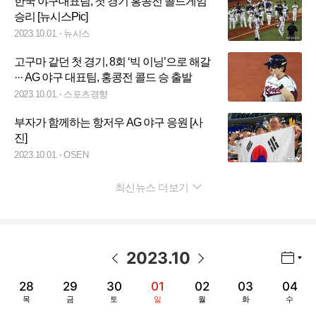
한국 야구대표팀, 첫 경기 홍콩전 콜드게임
승리 [뉴시스Pic]
2023.10.01.
뉴시스
고구마 같던 첫 경기, 8회 ‘빅 이닝’으로 해갈
··· AG 야구 대표팀, 홍콩전 콜드 승 출발
2023.10.01.
스포츠경향
부자가 함께하는 항저우 AG 야구 응원 [사
진]
2023.10.01.
OSEN
최신뉴스 더보기
펼치기
2023
.
10
년월 선택 열기/닫기
이전 날짜
다음 날짜
28
29
30
01
02
03
04
목
금
토
일
월
화
수