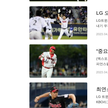
LG트윈
내기 우
디펜딩 
2023.04
"중
(엑스포
피언스필
승 2패
2023.04
최연소
LG 트
KBO리
리그 역사