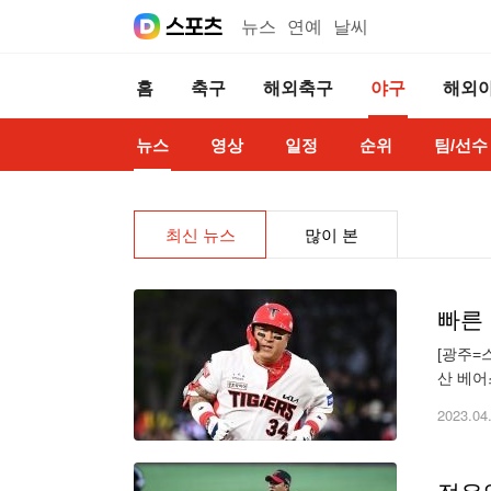
뉴스
연예
날씨
홈
축구
해외축구
야구
해외
뉴스
영상
일정
순위
팀/선수
최신 뉴스
많이 본
빠른
[광주=
산 베어
최형우는
2023.04