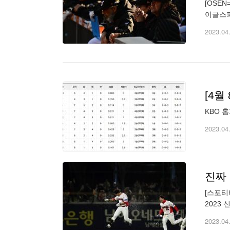
[OSE
이글스파
패. S
2023.04
KBO 홈
2023.04
진짜 
[스포티
2023
시타를 
2023.04