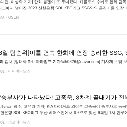
N=대전, 이상학 기자] 한화 불펜이 또 무너졌다. 카를로스 수베로 한화 감
크에서 벌어진 2023 신한은행 SOL KBO리그 SSG와의 홈경기를 연장 1
SG 에이스 김광현을 공략하며 4회까지 5-0으로 리드, 무난하게 이기는
.08.
OSEN
피 캡처 [정태화 마니아타임즈 기자/cth0826@naver.com] 기사제보 및 보도자료
.08.
마니아타임즈
'승부사'가 나타났다! 고종욱, 3차례 끝내기가 전부
비뉴스=광주, 고유라 기자] KIA 타이거즈 외야수 고종욱이 승부사로 
 신한은행 SOL KBO리그 두산 베어스전에서 6-6으로 맞선 9회말 1사 
날렸다. 팀은 7-6 승리를 거뒀다. 고종욱은 올 시즌 대타 전문으로 나서고
.08.
스포티비뉴스