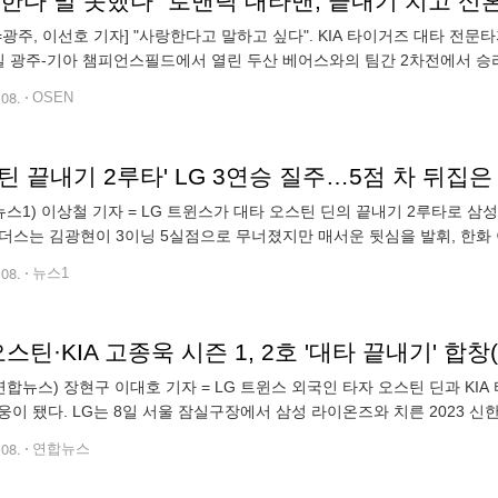
한다 말 못했다" 로맨틱 대타맨, 끝내기 치고 신혼
N=광주, 이선호 기자] "사랑한다고 말하고 싶다". KIA 타이거즈 대타 전
일 광주-기아 챔피언스필드에서 열린 두산 베어스와의 팀간 2차전에서 승리
끌었다. 6-4로 앞선 9회초 아찔한 순간이 있었다. 마무리 투수 정해영이
.08.
OSEN
틴 끝내기 2루타' LG 3연승 질주…5점 차 뒤집은
뉴스1) 이상철 기자 = LG 트윈스가 대타 오스틴 딘의 끝내기 2루타로 삼
랜더스는 김광현이 3이닝 5실점으로 무너졌지만 매서운 뒷심을 발휘, 한화 
 서울 잠실구장에서 열린 2023 신한은행 SOL KBO리그 삼성과의 홈
.08.
뉴스1
오스틴·KIA 고종욱 시즌 1, 2호 '대타 끝내기' 합창
연합뉴스) 장현구 이대호 기자 = LG 트윈스 외국인 타자 오스틴 딘과 K
웅이 됐다. LG는 8일 서울 잠실구장에서 삼성 라이온즈와 치른 2023 신한은
에서 터진 오스틴의 우선상 굿바이 2루타에 힘입어 2-1로 이기고 3연승을
.08.
연합뉴스