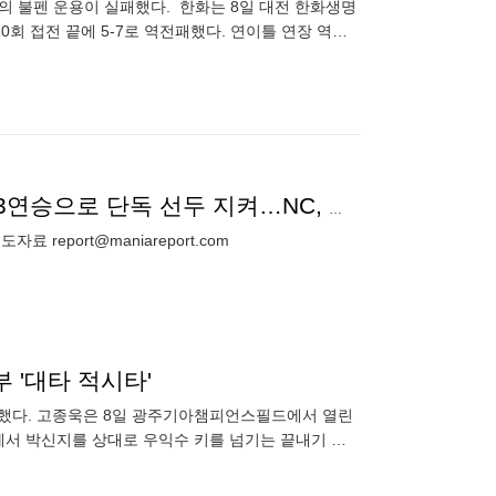
독의 불펜 운용이 실패했다. 한화는 8일 대전 한화생명
0회 접전 끝에 5-7로 역전패했다. 연이틀 연장 역전
[4월 8일 팀순위]이틀 연속 한화에 연장 승리한 SSG, 3연승으로 단독 선두 지켜…NC, 홈 연승으로 공동 4위로 올라서
 report@maniareport.com
 '대타 적시타'
등극했다. 고종욱은 8일 광주기아챔피언스필드에서 열린
만루에서 박신지를 상대로 우익수 키를 넘기는 끝내기 적