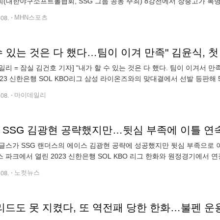
(대한야구소프트볼협회, SSG 그룹 공동 주최) 8강전에서 장충고가 복병
 4-3으로 역전승하며, 지난해에 이어 2년 연속 이마트배 4강에 올랐다.
.08.
MHN스포츠
수 있는 것은 다 했다…팀이 이겨 만족" 김윤식, 첫
일리 = 잠실 김건호 기자] "내가 할 수 있는 것은 다 했다. 팀이 이겨서 
023 신한은행 SOL KBO리그 삼성 라이온즈와의 맞대결에서 선발 등판해 
김윤식은 지난 2일 수원 KT위즈전에서 1이닝 2실점(2자책) 4피안타
.08.
마이데일리
, SSG 김광현 공략했지만…뒷심 부족에 이틀 연
글스가 SSG 랜더스의 에이스 김광현 공략에 성공했지만 뒷심 부족으로 이
 파크에서 열린 2023 신한은행 SOL KBO 리그 한화와 원정경기에서 연장
3이닝 8피안타 4볼넷 5실점으로 부진했다. 한화는 2회말 솔로홈런을 때린
.08.
노컷뉴스
리드도 못 지켰다, 또 역전패 당한 한화…불펜 운