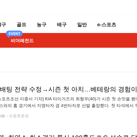
야구
골프
농구
배구
일반
e-스포츠
비더레전드
 배팅 전략 수정→시즌 첫 아치…베테랑의 경험이
스포츠조선 이종서 기자] KIA 타이거즈의 최형우(40)가 시즌 첫 손맛을
스와의 홈 경기에서 지명타자 겸 4번타자로 선발 출장했다. 첫 타석에서 
 다음 타석에서는 뜬공으로 돌아섰다. 세 번� 타석 홈런이 터졌다.
.08.
스포츠조선