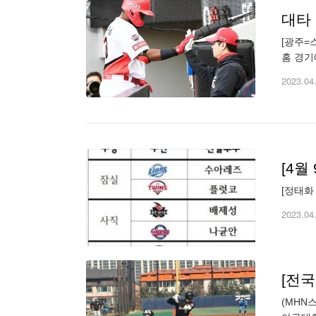
대타
[광주=
홈 경기
빛났다.
2023.04
[정태화 
2023.04
[전국
(MHN