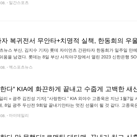
.08.
일간스포츠
타자 복귀전서 무안타+치명적 실책, 한동희의 우
츠뉴스 부산, 김지수 기자) 롯데 자이언츠 간판타자 한동희가 일주일 만
쉬움을 남겼다. 롯데는 8일 부산 사직야구장에서 열린 2023 신한은행 SOL
 3연패에 빠진 것은 물론 주말 3연전 루징 시리즈가 확정됐다. 롯데는 
.08.
엑스포츠뉴스
한다” KIA에 화끈하게 끝내고 수줍게 고백한 새
일리 = 광주 김진성 기자] “사랑한다.” KIA 외야수 고종욱은 지난 1월
, 8일 광주 두산전 9회말 끝내기안타는 멋진 선물이 될 것 같다. 고종욱은
카운트 1B서 2구 패스트볼을 공략해 전진 수비한 우익수 키를 넘어가는
.08.
마이데일리