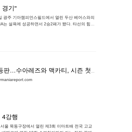
 경기"
는 8일 광주 기아챔피언스필드에서 열린 두산 베어스와의
KIA는 설욕에 성공하면서 2승2패가 됐다. 타선의 힘이
[4월 9일 선발투수]KIA 새 외인 메디나, KBO 리그 첫 등판…수아레즈와 맥카티, 시즌 첫 등판 부진 털어내나?
niareport.com
 4강행
, 서울 목동구장에서 열린 제3회 이마트배 전국 고교