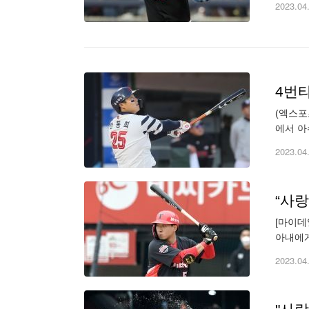
2023.04
4번
(엑스포
에서 아
안방에서
2023.04
“사랑
[마이데
아내에게
부터 볼
2023.04