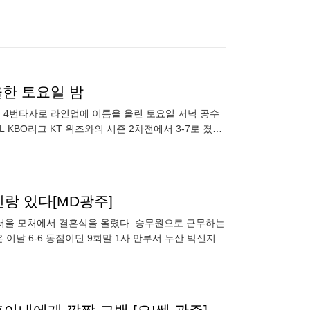
울한 토요일 밤
에 4번타자로 라인업에 이름을 올린 토요일 저녁 공수
 KBO리그 KT 위즈와의 시즌 2차전에서 3-7로 졌다.
선발투수
신랑 있다[MD광주]
7일 서울 모처에서 결혼식을 올렸다. 승무원으로 근무하는
 이날 6-6 동점이던 9회말 1사 만루서 두산 박신지로