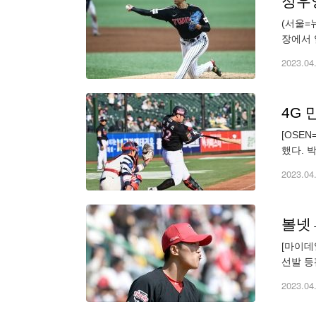
정우영
(서울=
장에서 
고 홀드
2023.04
4G
[OSE
했다. 
면서 팀
2023.04
[마이데
선발 등
적인 모
2023.04