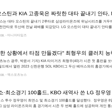
스는 대타 오스틴의 끝내기 2루타로 삼성라이온즈에 위닝시리즈를 거두며
전안타로 두산에 전날 패배를 되갚았다. LG 오스틴이 대타 끝내기 안타를 
챔피언 SSG랜더스는 에이스 김광현이 국내 복귀뒤 '최소이닝 최다실점'
.08.
마니아타임즈
요한 상황에서 타점 만들겠다" 최형우의 클러치 
츠뉴스 광주, 박윤서 기자) KIA 타이거즈 최형우(40)가 시즌 첫 홈런을 쏘아
드에서 열린 2023 신한은행 SOL KBO리그 두산 베어스와의 홈경기에서 7
를 기록했고 전날 1-4 패배를 되갚아줬다. 경기 초반과 후반을 각
.08.
엑스포츠뉴스
·최소경기 100홀드, KBO 새역사 쓴 LG 정우영 [
윈스 투수 정우영이 최연소 및 최소경기 100홀드를 달성했다. 정우영은 8일
그 삼성 라이온즈와의 홈 경기에서 시즌 두 번째 홀드에 성공하며 개인 통산
를 새로 썼다. 261경기, 만 23세 7개월 20일 만에 100홀드를