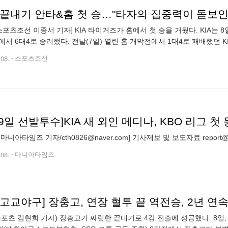
 끝내기 안타&홈 첫 승…"타자의 집중력이 돋보인
스포츠조선 이종서 기자] KIA 타이거즈가 홈에서 첫 승을 거뒀다. KIA
에서 6대4로 승리했다. 전날(7일) 열린 홈 개막전에서 1대4로 패배했던 
 소크라테스 브리토와 최형우가 시즌 첫 홈런을 쏘아올렸고, 김
.08.
스포츠조선
마니아타임즈 기자/cth0826@naver.com] 기사제보 및 보도자료 report@ma
.08.
마니아타임즈
고교야구] 장충고, 연장 혈투 끝 역전승, 2년 연속
스포츠 김현희 기자) 장충고가 짜릿한 끝내기로 4강 진출에 성공했다. 8일