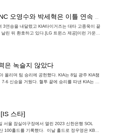
LG 오스틴과 KIA 고종욱은 짜릿한 대타 끝내기 안타, NC 오영수와 박세혁은 이틀 연속 홈런포 가동해…한화는 김광현에 5득점하고도 이틀 연속 연장 역전패
 3연승을 내달렸고 KIA타이거즈는 대타 고종욱이 끝
날린 뒤 환호하고 있다.[LG 트윈스 제공]이런 가운데
을 했지만 끈질
능력은 녹슬지 않았다
 올리며 팀 승리에 공헌했다. KIA는 8일 광주 KIA챔
-6 신승을 거뒀다. 혈투 끝에 승리를 따낸 KIA는 2
IS 스타]
 서울 잠실야구장에서 열린 2023 신한은행 SOL
 100홀드를 기록했다. 이날 홀드로 정우영은 KBO