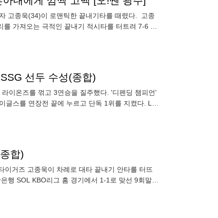
아내에게 깜짝 고백 [오!쎈 광주]
문타자 고종욱(34)이 로맨틱한 끝내기타를 때렸다. 고종
를 가져오는 극적인 끝내기 적시타를 터트려 7-6 승
 SSG 선두 수성(종합)
성 라이온즈를 꺾고 3연승을 질주했다. '디펜딩 챔피언'
이글스를 연장전 끝에 누르고 단독 1위를 지켰다. LG
(종합)
IA 타이거즈 고종욱이 차례로 대타 끝내기 안타를 터뜨
행 SOL KBO리그 홈 경기에서 1-1로 맞선 9회말 2