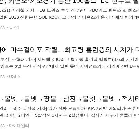
, 최연소·최소경기 통산 100홀드 "LG 선수로 
뉴스1) 이상철 기자 = LG 트윈스 투수 정우영이 KBO리그 최연소 및 최
열린 2023 신한은행 SOL KBO리그 삼성 라이온즈와 홈 경기에서 팀의 
를 기록했다. 이전까지 통산 99홀드를 기록했던 정우영은 역대 14번
.08.
뉴스1
 만에 마수걸이포 작렬…최고령 홈런왕의 시계가 다
N=부산, 조형래 기자] 지난해 KBO리그 최고령 홈런왕 박병호(37)의 시
박병호는 8일 부산 사직구장에서 열린 롯데 자이언츠와의 경기에 4번 1루수
의 7-3 승리를 이끌었다. 지난해 35홈런으로 KBO리그 역대 최고령 홈
.08.
OSEN
일리 = 광주 김진성 기자] 뭐가 진짜 모습일까. KIA 2선발 이의리가 또 
판, 3이닝 2피안타 5탈삼진 5사사구 2실점했다. 갑자기 제구가 흔들리며
습이 또 나왔다. 2-0으로 앞선 3회말. 선두타자 장승현을 유격수 땅볼로
.08.
마이데일리