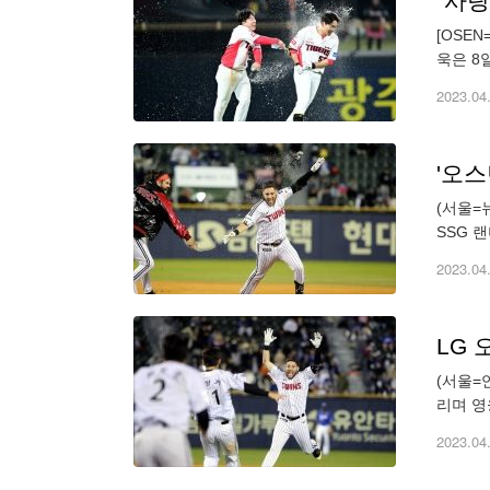
"사랑
[OSE
욱은 8
리를 이
2023.04
'오스
(서울=
SSG 
는 8일
2023.04
LG 
(서울=
리며 영
사 1루
2023.04