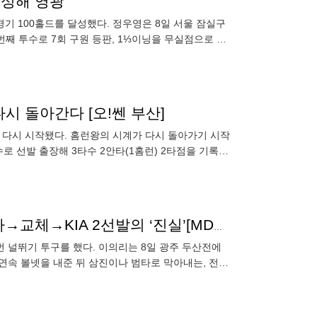
달성해 영광"
소경기 100홀드를 달성했다. 정우영은 8일 서울 잠실구
4번째 투수로 7회 구원 등판, 1⅓이닝을 무실점으로 막
시 돌아간다 [오!쎈 부산]
간이 다시 시작됐다. 홈런왕의 시계가 다시 돌아가기 시작
로 선발 출장해 3타수 2안타(1홈런) 2타점을 기록하
볼넷→볼넷→볼넷→땅볼→삼진→볼넷→볼넷→적시타→교체→KIA 2선발의 ‘진실’[MD광주]
한번 널뛰기 투구를 했다. 이의리는 8일 광주 두산전에
 연속 볼넷을 내준 뒤 삼진이나 범타로 막아내는, 전형