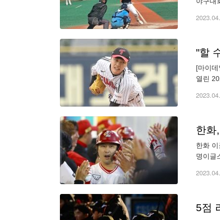
야구대회
배재고에
2023.04
"할 
[마이데
열린 2
했다. 
2023.04
한화
한화 이
명이글스
광현은 
2023.04
5점 