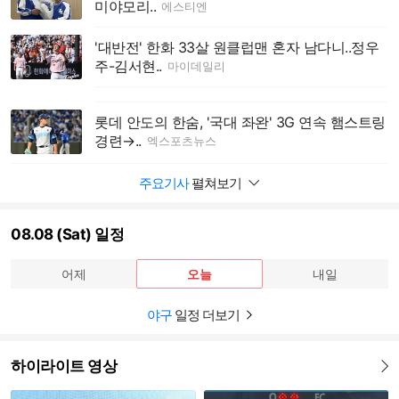
미야모리..
에스티엔
'대반전' 한화 33살 원클럽맨 혼자 남다니..정우
주-김서현..
마이데일리
롯데 안도의 한숨, '국대 좌완' 3G 연속 햄스트링
경련→..
엑스포츠뉴스
주요기사
펼쳐보기
08.08 (Sat) 일정
어제
오늘
내일
야구
일정 더보기
하이라이트 영상
더보기