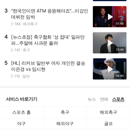
3
"한국인이면 ATM 응원해야죠"…이강인
재생하기
데뷔전 임박
01:46
184
해외축구
재생수
4
[뉴스초점] 축구협회 '성 접대' 일파만
재생하기
파…주말에 사과문 올려
13:44
147
축구
재생수
5
[HL] 리커브 일반부 여자 개인전 결승
재생하기
이은경 vs 임시현
04:44
110
일반
재생수
서비스 바로가기
뉴스
연예
스포츠
스포츠 홈
축구
해외축구
야구
해외야구
골프