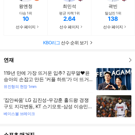
왕옌청
최민석
곽빈
다승 1위
평균 자책 1위
탈삼진 1위
10
2.64
138
선수 페이지
선수 페이지
선수 페이지
바로가기
바로가기
바로가기
KBO리그
선수 순위 보기
연재
더보기
119년 만에 가장 뜨거운 입추? 김무열♥윤
승아의 손잡고 만든 '커플 하트'가 더 뜨거
웠다
유진형의 현장 1mm
‘집안싸움’ LG 김진성-우강훈 홀드왕 경쟁
구도 지각변동, KT 스기모토-삼성 이승민
급부상
베이스볼 브레이크
스포츠 매거진