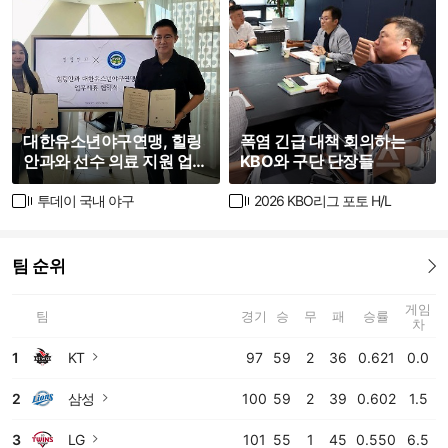
대한유소년야구연맹, 힐링
폭염 긴급 대책 회의하는
안과와 선수 의료 지원 업무
KBO와 구단 단장들
협약
투데이 국내 야구
2026 KBO리그 포토 H/L
팀 순위
더보기
게임
팀
경기
승
무
패
승률
차
1
KT
97
59
2
36
0.621
0.0
바로가기
2
삼성
100
59
2
39
0.602
1.5
바로가기
3
LG
101
55
1
45
0.550
6.5
바로가기