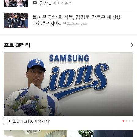
주-김서..
마이데일리
돌아온 강백호 침묵, 김경문 감독은 예상했
다?…"오자마..
엑스포츠뉴스
포토 갤러리
더보기
KBO리그 FA·이적시장