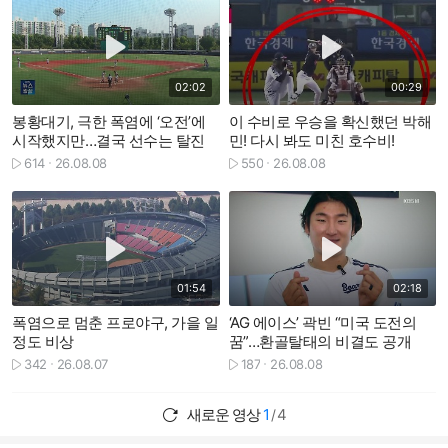
재생하기
재생하기
02:02
00:29
봉황대기, 극한 폭염에 ‘오전’에
이 수비로 우승을 확신했던 박해
시작했지만…결국 선수는 탈진
민! 다시 봐도 미친 호수비!
614
26.08.08
550
26.08.08
재생수
재생수
재생하기
재생하기
01:54
02:18
폭염으로 멈춘 프로야구, 가을 일
‘AG 에이스’ 곽빈 “미국 도전의
정도 비상
꿈”…환골탈태의 비결도 공개
342
26.08.07
187
26.08.08
재생수
재생수
새로운 영상
1
4
/