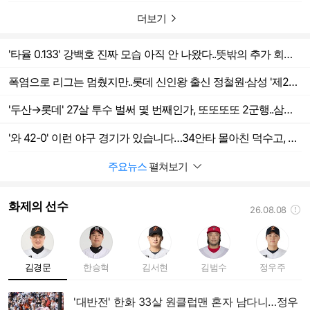
더보기
'타율 0.133' 강백호 진짜 모습 아직 안 나왔다..뜻밖의 추가 회복 시간, 폭염 브레이크가 보약 될까
폭염으로 리그는 멈췄지만..롯데 신인왕 출신 정철원·삼성 '제2의 강명구' 이진용, 1군 엔트리 말소
'두산→롯데' 27살 투수 벌써 몇 번째인가, 또또또또 2군행..삼성 20살 외야수도 말소
'와 42-0' 이런 야구 경기가 있습니다…34안타 몰아친 덕수고, 봉황대기 1회전서 5회 콜드게임 승리
주요뉴스
펼쳐보기
화제의 선수
26.08.08
도움말
김경문
한승혁
김서현
김범수
정우주
'대반전' 한화 33살 원클럽맨 혼자 남다니…정우