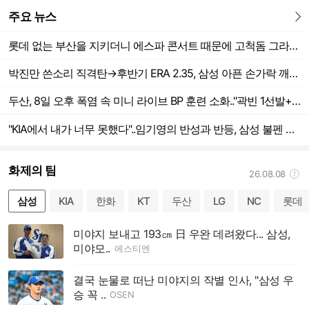
주요 뉴스
더보기
롯데 없는 부산을 지키더니 에스파 콘서트 때문에 고척돔 그라운드 못 밟는다..키움의 불운, 푹 쉰 걸로 만족하세요
박진만 쓴소리 직격탄→후반기 ERA 2.35, 삼성 아픈 손가락 깨어난다.."폼 교정하면서 구위·제구↑"
두산, 8일 오후 폭염 속 미니 라이브 BP 훈련 소화.."곽빈 1선발+최승용 5선발 유지" 한화→KIA 6연전 준비 [잠실 현장]
"KIA에서 내가 너무 못했다"..임기영의 반성과 반등, 삼성 불펜 기둥으로 거듭난 비결 있었다
화제의 팀
26.08.08
도움말
삼성
KIA
한화
KT
두산
LG
NC
롯데
미야지 보내고 193㎝ 日 우완 데려왔다... 삼성,
미야모..
에스티엔
결국 눈물로 떠난 미야지의 작별 인사, "삼성 우
승 꼭 ..
OSEN