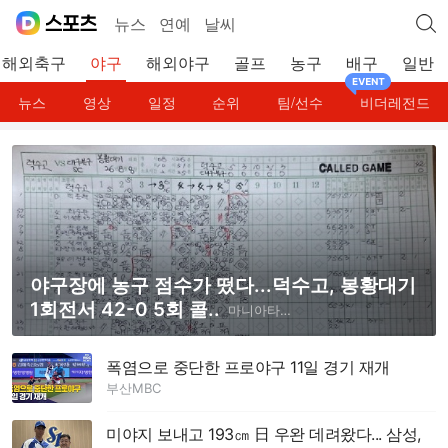
뉴스
연예
날씨
해외축구
야구
해외야구
골프
농구
배구
일반
뉴스
영상
일정
순위
팀/선수
비더레전드
야구장에 농구 점수가 떴다...덕수고, 봉황대기
1회전서 42-0 5회 콜..
마니아타임즈
폭염으로 중단한 프로야구 11일 경기 재개
부산MBC
미야지 보내고 193㎝ 日 우완 데려왔다... 삼성,