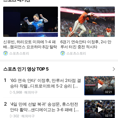
신유빈, 하리모토 미와에 1-4 패
6경기 연속안타 이정후, 2사 만
배…챔피언스 요코하마 8강 탈락
루서 터진 중전 적시타
스포츠스토리
스포츠스토리
스포츠 인기 영상 TOP 5
더보기
1
'6G 연속 안타' 이정후, 만루서 2타점 결
재생하기
승타 작렬...디트로이트에 5-2 승리 [스
포타임#뉴스]
02:21
5,968
해외야구
재생수
2
'4일 만에 선발 복귀' 송성문, 휴스턴전
재생하기
안타 활약…샌디에이고는 3-6 패배 [스
포타임#뉴스]
02:15
302
해외야구
재생수